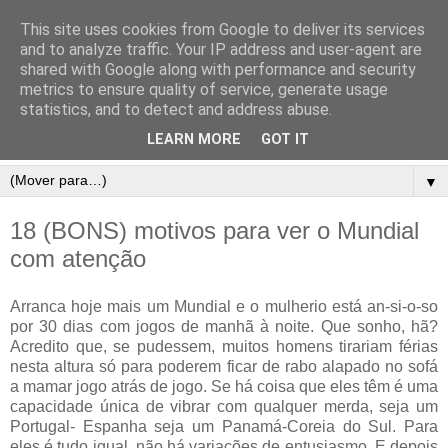
This site uses cookies from Google to deliver its services
and to analyze traffic. Your IP address and user-agent are
shared with Google along with performance and security
metrics to ensure quality of service, generate usage
statistics, and to detect and address abuse.
LEARN MORE
GOT IT
▼
18 (BONS) motivos para ver o Mundial
com atenção
Arranca hoje mais um Mundial e o mulherio está an-si-o-so
por 30 dias com jogos de manhã à noite. Que sonho, hã?
Acredito que, se pudessem, muitos homens tirariam férias
nesta altura só para poderem ficar de rabo alapado no sofá
a mamar jogo atrás de jogo. Se há coisa que eles têm é uma
capacidade única de vibrar com qualquer merda, seja um
Portugal- Espanha seja um Panamá-Coreia do Sul. Para
eles é tudo igual, não há variações de entusiasmo. E depois