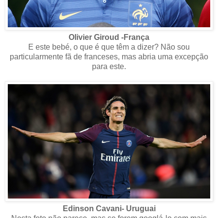
Olivier Giroud -França
E este bebé, o que é que têm a dizer? Não sou
particularmente fã de franceses, mas abria uma excepção
para este.
Edinson Cavani- Uruguai