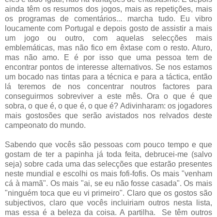
ainda têm os resumos dos jogos, mais as repetições, mais
os programas de comentários... marcha tudo. Eu vibro
loucamente com Portugal e depois gosto de assistir a mais
um jogo ou outro, com aquelas selecções mais
emblemáticas, mas não fico em êxtase com o resto. Aturo,
mas não amo. E é por isso que uma pessoa tem de
encontrar pontos de interesse alternativos. Se nos estamos
um bocado nas tintas para a técnica e para a táctica, então
lá teremos de nos concentrar noutros factores para
conseguirmos sobreviver a este mês. Ora o que é que
sobra, o que é, o que é, o que é? Adivinharam: os jogadores
mais gostosões que serão avistados nos relvados deste
campeonato do mundo.
Sabendo que vocês são pessoas com pouco tempo e que
gostam de ter a papinha já toda feita, debrucei-me (salvo
seja) sobre cada uma das selecções que estarão presentes
neste mundial e escolhi os mais fofi-fofis. Os mais "venham
cá à mamã". Os mais "ai, se eu não fosse casada". Os mais
"ninguém toca que eu vi primeiro". Claro que os gostos são
subjectivos, claro que vocês incluiriam outros nesta lista,
mas essa é a beleza da coisa. A partilha. Se têm outros