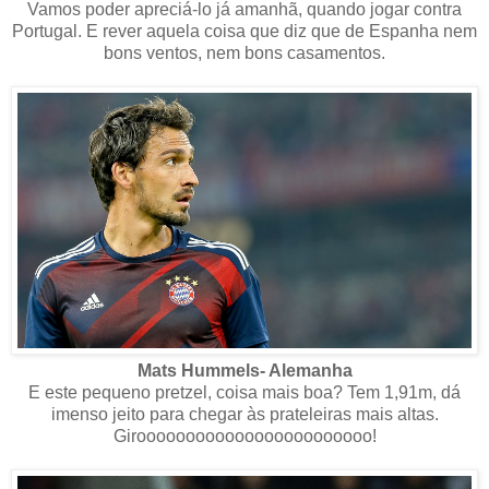
Vamos poder apreciá-lo já amanhã, quando jogar contra
Portugal. E rever aquela coisa que diz que de Espanha nem
bons ventos, nem bons casamentos.
Mats Hummels- Alemanha
E este pequeno pretzel, coisa mais boa? Tem 1,91m, dá
imenso jeito para chegar às prateleiras mais altas.
Giroooooooooooooooooooooooo!