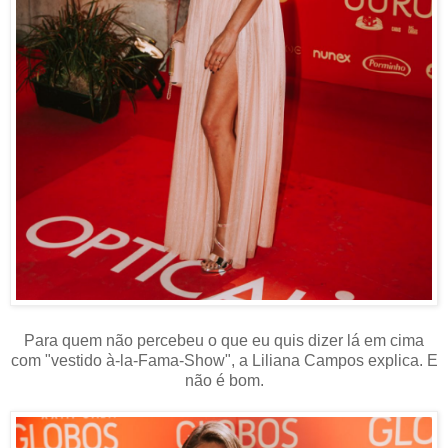
Para quem não percebeu o que eu quis dizer lá em cima
com "
vestido à-la-Fama-Show", a Liliana Campos explica. E
não é bom.