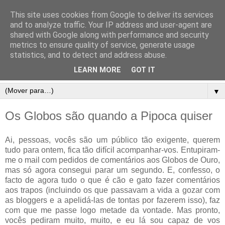
This site uses cookies from Google to deliver its services
and to analyze traffic. Your IP address and user-agent are
shared with Google along with performance and security
metrics to ensure quality of service, generate usage
statistics, and to detect and address abuse.
LEARN MORE
GOT IT
▼
Os Globos são quando a Pipoca quiser
Ai, pessoas, vocês são um público tão exigente, querem
tudo para ontem, fica tão difícil acompanhar-vos. Entupiram-
me o mail com pedidos de comentários aos Globos de Ouro,
mas só agora consegui parar um segundo. E, confesso, o
facto de agora tudo o que é cão e gato fazer comentários
aos trapos (incluindo os que passavam a vida a gozar com
as bloggers e a apelidá-las de tontas por fazerem isso), faz
com que me passe logo metade da vontade. Mas pronto,
vocês pediram muito, muito, e eu lá sou capaz de vos