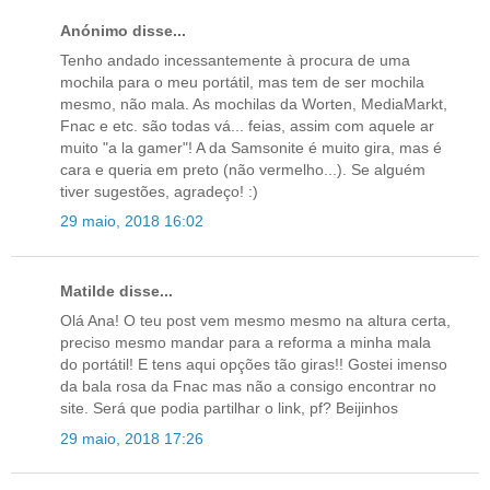
Anónimo disse...
Tenho andado incessantemente à procura de uma
mochila para o meu portátil, mas tem de ser mochila
mesmo, não mala. As mochilas da Worten, MediaMarkt,
Fnac e etc. são todas vá... feias, assim com aquele ar
muito "a la gamer"! A da Samsonite é muito gira, mas é
cara e queria em preto (não vermelho...). Se alguém
tiver sugestões, agradeço! :)
29 maio, 2018 16:02
Matilde disse...
Olá Ana! O teu post vem mesmo mesmo na altura certa,
preciso mesmo mandar para a reforma a minha mala
do portátil! E tens aqui opções tão giras!! Gostei imenso
da bala rosa da Fnac mas não a consigo encontrar no
site. Será que podia partilhar o link, pf? Beijinhos
29 maio, 2018 17:26