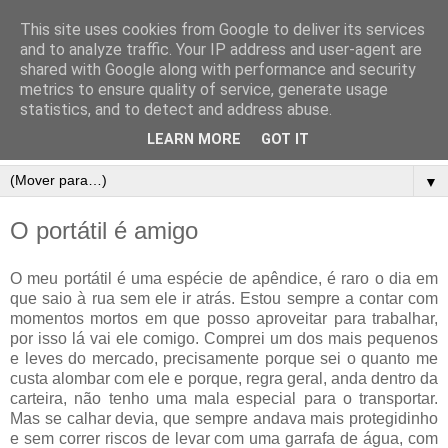
This site uses cookies from Google to deliver its services
and to analyze traffic. Your IP address and user-agent are
shared with Google along with performance and security
metrics to ensure quality of service, generate usage
statistics, and to detect and address abuse.
LEARN MORE
GOT IT
▼
O portátil é amigo
O meu portátil é uma espécie de apêndice, é raro o dia em
que saio à rua sem ele ir atrás. Estou sempre a contar com
momentos mortos em que posso aproveitar para trabalhar,
por isso lá vai ele comigo. Comprei um dos mais pequenos
e leves do mercado, precisamente porque sei o quanto me
custa alombar com ele e porque, regra geral, anda dentro da
carteira, não tenho uma mala especial para o transportar.
Mas se calhar devia, que sempre andava mais protegidinho
e sem correr riscos de levar com uma garrafa de água, com