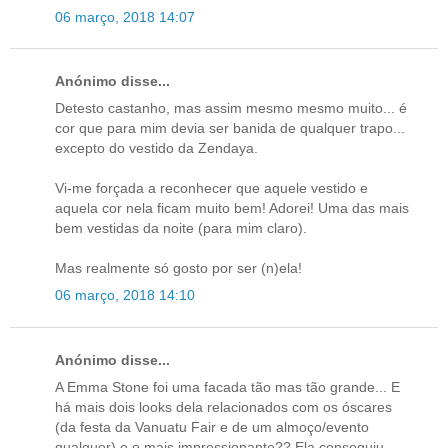
06 março, 2018 14:07
Anónimo disse...
Detesto castanho, mas assim mesmo mesmo muito... é
cor que para mim devia ser banida de qualquer trapo...
excepto do vestido da Zendaya.
Vi-me forçada a reconhecer que aquele vestido e
aquela cor nela ficam muito bem! Adorei! Uma das mais
bem vestidas da noite (para mim claro).
Mas realmente só gosto por ser (n)ela!
06 março, 2018 14:10
Anónimo disse...
A Emma Stone foi uma facada tão mas tão grande... E
há mais dois looks dela relacionados com os óscares
(da festa da Vanuatu Fair e de um almoço/evento
qualquer) e o mais impressionante?? Ela conseguiu