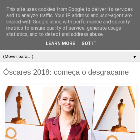
This site uses cookies from Google to deliver its services
and to analyze traffic. Your IP address and user-agent are
shared with Google along with performance and security
metrics to ensure quality of service, generate usage
statistics, and to detect and address abuse.
LEARN MORE
GOT IT
▼
Óscares 2018: começa o desgraçame