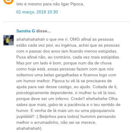
Isto é mesmo para não ligar Pipoca.
01 março, 2018 10:30
Sandra G
disse...
ahahahahahah o que me ri. OMG afinal as pessoas
estão cada vez pior, eu ingénua, achei que as pessoas
com o passar dos anos iam ficando menos estúpidas.
Puxa afinal não, ao contrário, cada vez mais estúpidas.
Mas por um lado é bom, porque num dia de chuva
como hoje está, essas pessoas fazem com que nós
soltemos uma belas gargalhadas e ficamos logo com
um humor melhor. Pipoca tu vê lá se precisares de
ajuda para sair desse castigo, eu ajudo. Coitada de ti,
psicologicamente dependente, ó mulher tu vê lá isso,
porque deve ser um inferno. Credo!! ehehehehe Olha
sabes que mais, gabo-te a paciência e o teu sentido de
humor. E venha de lá mais um ou uma pipoquiano/a
yupiiiiiiiiii!! :) Beijinhos para todos( hummm pensando
melhor o arrumadinho, não sei se merece,
ahahahahah)