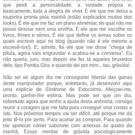
que perdi a personalidade, a vontade própria e,
basicamente, toda a alegria de viver. É ele que me deixa a
roupinha pronta pela manhã (estão explicados muitos dos
looks). É ele que me faz um plano alimentar, do qual não me
posso desviar nem uma ervilha. É ele que me escolhe os
livros, filmes e séries. É ele que define os temas sobre os
quais escrevo aqui no blog (quando não é ele mesmo a
escrevê-los!). E, admito, foi ele que me disse "chega de
pílula, agora vais engravidar e acabou-se a conversa". Eu
não queria, juro, mas depois ele fez lá aqueles bruxedos
dele, tipo Pomba Gira, e quando dei por mim... tau, grávida!
Não sei se algum dia me conseguirei libertar das garras
deste manipulador porque, entretanto, já desenvolvi aqui
uma espécie de Síndrome de Estocolmo. Afeiçoei-me,
pronto, ganhei-lhe estima. Mas pode ser que um dia,
sobretudo agora que tenho a ajuda desta anónima, consiga
reunir a coragem que me falta para conseguir virar costas a
isto. Nos próximos tempos vai ser difícil, até porque me dá
jeito tê-lo por perto. Para acartar as compras. Para quando
me apetecer comer sabonete com ameixas às quatro da
manhã. Essas merdas de grávida psicologicamente