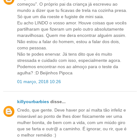
começou". O próprio pai da criança já escreveu ao
mundo a dizer que tu ficavas de trela na cozinha presa.
Só que um dia roeste e fugiste de mini saia.
Eu acho LINDO o vosso amor. Houve coisas que vocês
partilharam que fizeram um pelo outro absolutamente
maravilhosas. Quem me dera encontrar alguém assim.
Não estou a falar do homem, estou a falar dos dois,
como pessoas.
Não te podes enervar. Já tens dito que és muito
stressada e cuidado com isso, especialmente agora.
Podemos encontrar-nos ao almoço para o teste da
agulha? :D Beijinhos Pipoca
01 março, 2018 10:26
killyourbarbies
disse...
Credo, que gente. Deve haver por aí malta tão infeliz e
miserável ao ponto de lhes doer fisicamente ver uma
mulher bonita, de bem com a vida, com um miúdo giro
que se farta e outr@ a caminho. É ignorar, ou rir, que é
o melhor remédio :)