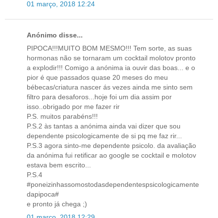
01 março, 2018 12:24
Anónimo disse...
PIPOCA!!!MUITO BOM MESMO!!! Tem sorte, as suas
hormonas não se tornaram um cocktail molotov pronto
a explodir!!! Comigo a anónima ia ouvir das boas... e o
pior é que passados quase 20 meses do meu
bébecas/criatura nascer ás vezes ainda me sinto sem
filtro para desaforos...hoje foi um dia assim por
isso..obrigado por me fazer rir
P.S. muitos parabéns!!!
P.S.2 às tantas a anónima ainda vai dizer que sou
dependente psicologicamente de si pq me faz rir...
P.S.3 agora sinto-me dependente psicolo. da avaliação
da anónima fui retificar ao google se cocktail e molotov
estava bem escrito...
P.S.4
#poneizinhassomostodasdependentespsicologicamente
dapipoca#
e pronto já chega ;)
01 março, 2018 12:29