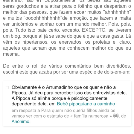
estranho, não é? Supostamente, os bebés são aqueles
seres gorduchos e a atirar para o fofinho que despertam o
melhor das pessoas, que fazem ecoar muitos "ahhhhhhhh"
e muitos "oooohhhhhhhhh"de emoção, que fazem a malta
ver unicórnios e sonhar com um mundo melhor. Pois, pois,
pois. Tudo isto bate certo, excepto, EXCEPTO, se tiverem
um blog, porque aí já se sabe do que é que a casa gasta. Lá
vêm os hipertensos, os enervados, os profetas e, claro,
aqueles que acham que me conhecem melhor do que eu
mesma.
De entre o rol de vários comentários bem divertidões,
escolhi este que acaba por ser uma espécie de dois-em-um: