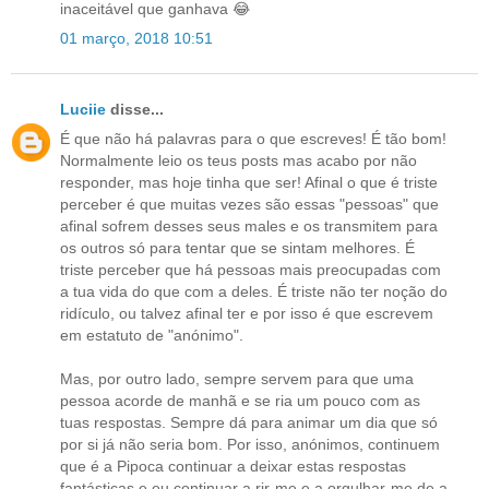
inaceitável que ganhava 😂
01 março, 2018 10:51
Luciie
disse...
É que não há palavras para o que escreves! É tão bom!
Normalmente leio os teus posts mas acabo por não
responder, mas hoje tinha que ser! Afinal o que é triste
perceber é que muitas vezes são essas "pessoas" que
afinal sofrem desses seus males e os transmitem para
os outros só para tentar que se sintam melhores. É
triste perceber que há pessoas mais preocupadas com
a tua vida do que com a deles. É triste não ter noção do
ridículo, ou talvez afinal ter e por isso é que escrevem
em estatuto de "anónimo".
Mas, por outro lado, sempre servem para que uma
pessoa acorde de manhã e se ria um pouco com as
tuas respostas. Sempre dá para animar um dia que só
por si já não seria bom. Por isso, anónimos, continuem
que é a Pipoca continuar a deixar estas respostas
fantásticas e eu continuar a rir-me e a orgulhar-me de a