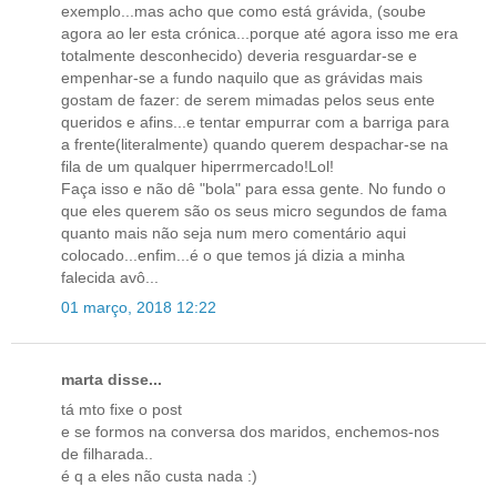
exemplo...mas acho que como está grávida, (soube
agora ao ler esta crónica...porque até agora isso me era
totalmente desconhecido) deveria resguardar-se e
empenhar-se a fundo naquilo que as grávidas mais
gostam de fazer: de serem mimadas pelos seus ente
queridos e afins...e tentar empurrar com a barriga para
a frente(literalmente) quando querem despachar-se na
fila de um qualquer hiperrmercado!Lol!
Faça isso e não dê "bola" para essa gente. No fundo o
que eles querem são os seus micro segundos de fama
quanto mais não seja num mero comentário aqui
colocado...enfim...é o que temos já dizia a minha
falecida avô...
01 março, 2018 12:22
marta disse...
tá mto fixe o post
e se formos na conversa dos maridos, enchemos-nos
de filharada..
é q a eles não custa nada :)