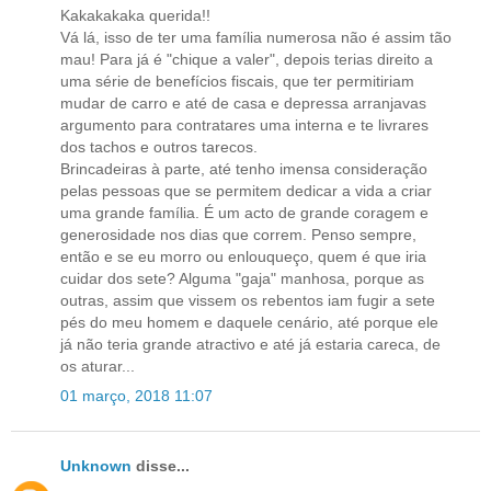
Kakakakaka querida!!
Vá lá, isso de ter uma família numerosa não é assim tão
mau! Para já é "chique a valer", depois terias direito a
uma série de benefícios fiscais, que ter permitiriam
mudar de carro e até de casa e depressa arranjavas
argumento para contratares uma interna e te livrares
dos tachos e outros tarecos.
Brincadeiras à parte, até tenho imensa consideração
pelas pessoas que se permitem dedicar a vida a criar
uma grande família. É um acto de grande coragem e
generosidade nos dias que correm. Penso sempre,
então e se eu morro ou enlouqueço, quem é que iria
cuidar dos sete? Alguma "gaja" manhosa, porque as
outras, assim que vissem os rebentos iam fugir a sete
pés do meu homem e daquele cenário, até porque ele
já não teria grande atractivo e até já estaria careca, de
os aturar...
01 março, 2018 11:07
Unknown
disse...