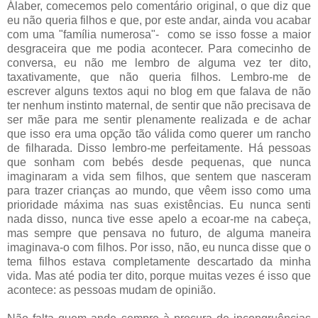
Álaber, comecemos pelo comentário original, o que diz que
eu não queria filhos e que, por este andar, ainda vou acabar
com uma "família numerosa"- como se isso fosse a maior
desgraceira que me podia acontecer. Para comecinho de
conversa, eu não me lembro de alguma vez ter dito,
taxativamente, que não queria filhos. Lembro-me de
escrever alguns textos aqui no blog em que falava de não
ter nenhum instinto maternal, de sentir que não precisava de
ser mãe para me sentir plenamente realizada e de achar
que isso era uma opção tão válida como querer um rancho
de filharada. Disso lembro-me perfeitamente. Há pessoas
que sonham com bebés desde pequenas, que nunca
imaginaram a vida sem filhos, que sentem que nasceram
para trazer crianças ao mundo, que vêem isso como uma
prioridade máxima nas suas existências. Eu nunca senti
nada disso, nunca tive esse apelo a ecoar-me na cabeça,
mas sempre que pensava no futuro, de alguma maneira
imaginava-o com filhos. Por isso, não, eu nunca disse que o
tema filhos estava completamente descartado da minha
vida. Mas até podia ter dito, porque muitas vezes é isso que
acontece: as pessoas mudam de opinião.