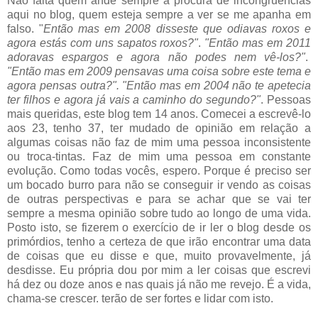
Não falta quem ande sempre à procura de incongruências
aqui no blog, quem esteja sempre a ver se me apanha em
falso. "
Então mas em 2008 disseste que odiavas roxos e
agora estás com uns sapatos roxos?"
.
"Então mas em 2011
adoravas espargos e agora não podes nem vê-los?"
.
"Então mas em 2009 pensavas uma coisa sobre este tema e
agora pensas outra?". "Então mas em 2004 não te apetecia
ter filhos e agora já vais a caminho do segundo?"
. Pessoas
mais queridas, este blog tem 14 anos. Comecei a escrevê-lo
aos 23, tenho 37, ter mudado de opinião em relação a
algumas coisas não faz de mim uma pessoa inconsistente
ou troca-tintas. Faz de mim uma pessoa em constante
evolução. Como todas vocês, espero. Porque é preciso ser
um bocado burro para não se conseguir ir vendo as coisas
de outras perspectivas e para se achar que se vai ter
sempre a mesma opinião sobre tudo ao longo de uma vida.
Posto isto, se fizerem o exercício de ir ler o blog desde os
primórdios, tenho a certeza de que irão encontrar uma data
de coisas que eu disse e que, muito provavelmente, já
desdisse. Eu própria dou por mim a ler coisas que escrevi
há dez ou doze anos e nas quais já não me revejo. É a vida,
chama-se crescer. terão de ser fortes e lidar com isto.