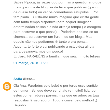
Sabes Pipoca, às vezes dou por mim a questionar o que
mais gosto neste blog: se de ler o que publicas (gosto
de quase tudo) ou ver os comentários estúpidos... Por
têm piada... Custa-me muito imaginar que exista gente
com tanto tempo disponível para sequer imaginar
determinadas coisas e ainda arranja tempo ( e coragem
para escrever o que pensa)... Poderiam dedicar-se ao
cinema... ou escrever um livro... ou um blog... Mas
depois não nos podíamos rir tanto e era pena...
Aguenta-te forte e vai publicando a estupidez alheia
para desanuviarmos um pouco!
E, claro, PARABÉNS à família... que sejam muito felizes
01 março, 2018 11:29
Sofia
disse...
Olá Ana. Parabéns pelo bebé e por teres esse sentido
de humor!! Sei que deve ser chato (e muito!) lidar com
estes comentadores parvos, mas que eu adoro as tuas
respostas lá isso adoro!! Tudo a correr pelo melhor! ;)
Beijinho