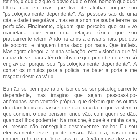
fofinho, o que diz que é óbvio que é o meu homem que quer
filhos, não eu, mas que tive de alinhar porque sou
"psicologicamente dependente". As pessoas são de uma
criatividade inesgotável, mas esta anónima soube ler-me na
perfeição. Finalmente, alguém que percebe que eu vivo
manietada, que vivo uma relação tóxica, que sou
praticamente refém. Ando há anos a enviar sinais, pedidos
de socorro, e ninguém tinha dado por nada. Que inúteis.
Mas agora chegou a minha salvação, esta visionária que foi
capaz de ver para além do óbvio e que percebeu que eu só
engravidei porque sou "psicologicamente dependente". A
contar os minutos para a polícia me bater à porta e me
resgatar deste calvário.
Eu não sei bem que raio é isto de se ser psicologicamente
dependente, mas imagino que sejam pessoas-tipo-
anémonas, sem vontade própria, que deixam que os outros
decidam todos os passos que dão na vida: o que vestem, o
que comem, o que pensam, onde vão, com quem se dão,
quantos filhos podem ter. Na mouche, é que é a minha cara,
eu mesma não conseguiria descrever-me melhor. Eu sou
efectivamente, esse tipo de pessoa. Não era, mas depois
conheci o homem e fiquei assim, já lá vão quase dez anos