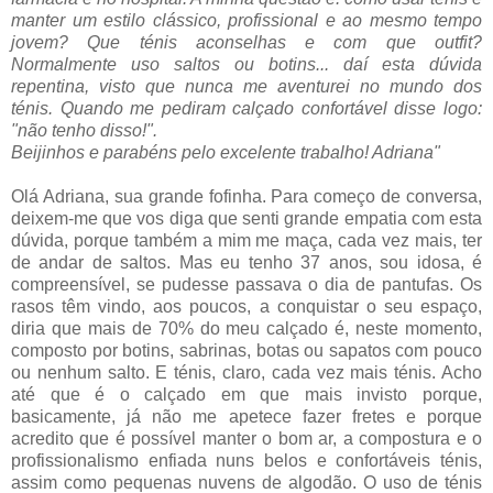
manter um estilo clássico, profissional e ao mesmo tempo
jovem? Que ténis aconselhas e com que outfit?
Normalmente uso saltos ou botins... daí esta dúvida
repentina, visto que nunca me aventurei no mundo dos
ténis. Quando me pediram calçado confortável disse logo:
"não tenho disso!".
Beijinhos e parabéns pelo excelente trabalho! Adriana"
Olá Adriana, sua grande fofinha. Para começo de conversa,
deixem-me que vos diga que senti grande empatia com esta
dúvida, porque também a mim me maça, cada vez mais, ter
de andar de saltos. Mas eu tenho 37 anos, sou idosa, é
compreensível, se pudesse passava o dia de pantufas. Os
rasos têm vindo, aos poucos, a conquistar o seu espaço,
diria que mais de 70% do meu calçado é, neste momento,
composto por botins, sabrinas, botas ou sapatos com pouco
ou nenhum salto. E ténis, claro, cada vez mais ténis. Acho
até que é o calçado em que mais invisto porque,
basicamente, já não me apetece fazer fretes e porque
acredito que é possível manter o bom ar, a compostura e o
profissionalismo enfiada nuns belos e confortáveis ténis,
assim como pequenas nuvens de algodão. O uso de ténis