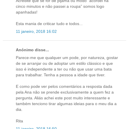
Acredite que se for de pijama ou modo “acordei há
cinco minutos e não passei a roupa” somos logo
apanhadas!
Esta mania de criticar tudo e todos...
11 janeiro, 2018 16:02
Anónimo disse...
Parece-me que qualquer um pode, por natureza, gostar
de se arranjar ou de adoptar um estilo clássico e que
isso é independente a ter ou não que usar uma bata
para trabalhar. Tenha a pessoa a idade que tiver.
E como pode ver pelos comentários a resposta dada
pela Ana não se prende exclusivamente a quem fez a
pergunta. Aliás achei este post muito interessante e
também tenciono tirar algumas ideias para o meu dia a
dia.
Rita
11 janeiro, 2018 16:50