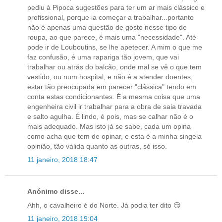
pediu à Pipoca sugestões para ter um ar mais clássico e
profissional, porque ia começar a trabalhar...portanto
não é apenas uma questão de gosto nesse tipo de
roupa, ao que parece, é mais uma "necessidade". Até
pode ir de Louboutins, se lhe apetecer. A mim o que me
faz confusão, é uma rapariga tão jovem, que vai
trabalhar ou atrás do balcão, onde mal se vê o que tem
vestido, ou num hospital, e não é a atender doentes,
estar tão preocupada em parecer "clássica" tendo em
conta estas condicionantes. É a mesma coisa que uma
engenheira civil ir trabalhar para a obra de saia travada
e salto agulha. É lindo, é pois, mas se calhar não é o
mais adequado. Mas isto já se sabe, cada um opina
como acha que tem de opinar, e esta é a minha singela
opinião, tão válida quanto as outras, só isso.
11 janeiro, 2018 18:47
Anónimo disse...
Ahh, o cavalheiro é do Norte. Já podia ter dito 😏
11 janeiro, 2018 19:04