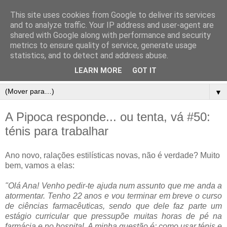
This site uses cookies from Google to deliver its services
and to analyze traffic. Your IP address and user-agent are
shared with Google along with performance and security
metrics to ensure quality of service, generate usage
statistics, and to detect and address abuse.
LEARN MORE
GOT IT
▼
A Pipoca responde... ou tenta, vá #50:
ténis para trabalhar
Ano novo, ralações estilísticas novas, não é verdade? Muito
bem, vamos a elas:
"Olá Ana! Venho pedir-te ajuda num assunto que me anda a
atormentar. Tenho 22 anos e vou terminar em breve o curso
de ciências farmacêuticas, sendo que dele faz parte um
estágio curricular que pressupõe muitas horas de pé na
farmácia e no hospital. A minha questão é: como usar ténis e