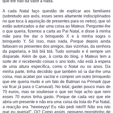
que ele não dá valor a nada.
A cada Natal faço questão de explicar aos familiares
(sobretudo aos avós, esses seres altamente indisciplinados
no que toca à aquisição de presentes para os netos), que só
estão autorizados a dar uma coisa ao Mateus. Perguntei-lhe
o que queria, fizemos a carta ao Pai Natal, e disse à minha
mãe para lhe dar o brinquedo X e à minha sogra o
brinquedo Y. Só isso, mais nada. Porque depois ainda
faltavam os presentes dos amigos, das vizinhas, da senhora
da papelaria, e blá blá blá. Tudo somado e é sempre um
disparate. Além de que, à conta do blog, o Mateus tem a
sorte de ir recebendo coisas o ano todo, não está à espera
de uma altura específica, como o Natal ou os anos. Da
minha parte, tinha decidido que também só ia dar-lhe uma
coisa, mas acabei por vacilar e comprei um outro brinquedo
que ele queria muito e um fato de Batman na Primark (que
vai ficar já para o Carnaval). No total, gastei pouco mais de
70 euros, mas se soubesse o que sei hoje acho que nem
esses 70 euros tinha gasto. Porque de cada vez que ele
abria um presente e não era uma coisa da lista do Pai Natal,
a reacção era "heeeeyyy! Eu não pedi isto!!!! Não era isto
que eu queria!!". Oi? Como assim, pequeno monstrinho de