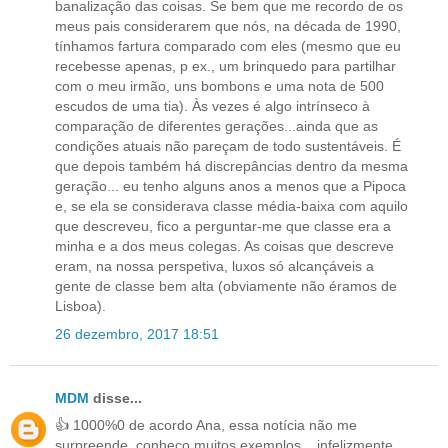
banalização das coisas. Se bem que me recordo de os
meus pais considerarem que nós, na década de 1990,
tínhamos fartura comparado com eles (mesmo que eu
recebesse apenas, p ex., um brinquedo para partilhar
com o meu irmão, uns bombons e uma nota de 500
escudos de uma tia). Às vezes é algo intrínseco à
comparação de diferentes gerações...ainda que as
condições atuais não pareçam de todo sustentáveis. É
que depois também há discrepâncias dentro da mesma
geração... eu tenho alguns anos a menos que a Pipoca
e, se ela se considerava classe média-baixa com aquilo
que descreveu, fico a perguntar-me que classe era a
minha e a dos meus colegas. As coisas que descreve
eram, na nossa perspetiva, luxos só alcançáveis a
gente de classe bem alta (obviamente não éramos de
Lisboa).
26 dezembro, 2017 18:51
MDM
disse...
👍 1000%0 de acordo Ana, essa notícia não me
surpreende, conheço muitos exemplos... infelizmente,