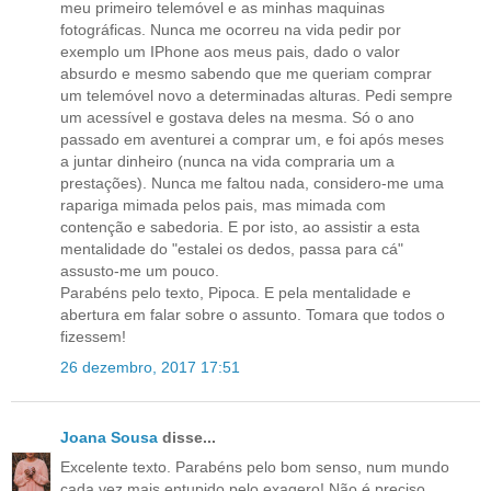
meu primeiro telemóvel e as minhas maquinas
fotográficas. Nunca me ocorreu na vida pedir por
exemplo um IPhone aos meus pais, dado o valor
absurdo e mesmo sabendo que me queriam comprar
um telemóvel novo a determinadas alturas. Pedi sempre
um acessível e gostava deles na mesma. Só o ano
passado em aventurei a comprar um, e foi após meses
a juntar dinheiro (nunca na vida compraria um a
prestações). Nunca me faltou nada, considero-me uma
rapariga mimada pelos pais, mas mimada com
contenção e sabedoria. E por isto, ao assistir a esta
mentalidade do "estalei os dedos, passa para cá"
assusto-me um pouco.
Parabéns pelo texto, Pipoca. E pela mentalidade e
abertura em falar sobre o assunto. Tomara que todos o
fizessem!
26 dezembro, 2017 17:51
Joana Sousa
disse...
Excelente texto. Parabéns pelo bom senso, num mundo
cada vez mais entupido pelo exagero! Não é preciso