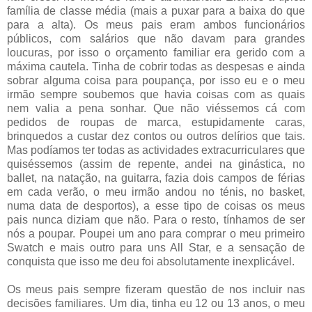
família de classe média (mais a puxar para a baixa do que
para a alta). Os meus pais eram ambos funcionários
públicos, com salários que não davam para grandes
loucuras, por isso o orçamento familiar era gerido com a
máxima cautela. Tinha de cobrir todas as despesas e ainda
sobrar alguma coisa para poupança, por isso eu e o meu
irmão sempre soubemos que havia coisas com as quais
nem valia a pena sonhar. Que não viéssemos cá com
pedidos de roupas de marca, estupidamente caras,
brinquedos a custar dez contos ou outros delírios que tais.
Mas podíamos ter
todas as actividades extracurriculares que
quiséssemos (assim de repente, andei na ginástica, no
ballet, na natação, na guitarra, fazia dois campos de férias
em cada verão, o meu irmão andou no ténis, no basket,
numa data de desportos), a esse tipo de coisas os meus
pais nunca diziam que não. Para o resto, tínhamos de ser
nós a poupar. Poupei um ano para comprar o meu primeiro
Swatch e mais outro para uns All Star, e a sensação de
conquista que isso me deu foi absolutamente inexplicável.
Os meus pais sempre fizeram questão de nos incluir nas
decisões familiares. Um dia, tinha eu 12 ou 13 anos, o meu