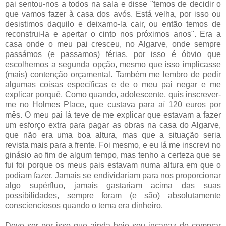
pai sentou-nos a todos na sala e disse "temos de decidir o
que vamos fazer à casa dos avós. Está velha, por isso ou
desistimos daquilo e deixamo-la cair, ou então temos de
reconstrui-la e apertar o cinto nos próximos anos". Era a
casa onde o meu pai cresceu, no Algarve, onde sempre
passámos (e passamos) férias, por isso é óbvio que
escolhemos a segunda opção, mesmo que isso implicasse
(mais) contenção orçamental. Também me lembro de pedir
algumas coisas específicas e de o meu pai negar e me
explicar porquê. Como quando, adolescente, quis inscrever-
me no Holmes Place, que custava para aí 120 euros por
mês. O meu pai lá teve de me explicar que estavam a fazer
um esforço extra para pagar as obras na casa do Algarve,
que não era uma boa altura, mas que a situação seria
revista mais para a frente. Foi mesmo, e eu lá me inscrevi no
ginásio ao fim de algum tempo, mas tenho a certeza que se
fui foi porque os meus pais estavam numa altura em que o
podiam fazer. Jamais se endividariam para nos proporcionar
algo supérfluo, jamais gastariam acima das suas
possibilidades, sempre foram (e são) absolutamente
conscienciosos quando o tema era dinheiro.
Deve ser por isso que ainda hoje sou incapaz de comprar