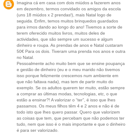
Imagina cá em casa com dois miúdos a fazerem anos
em dezembro, termos convidado os amigos da escola
(uns 18 miúdos x 2 prendas!), mais Natal logo de
seguida. Enfim, temos muitos brinquedos guardados
para irmos dando ao longo do ano! Tivemos a sorte de
terem oferecido muitos livros, muitos deles de
actividades, que são sempre um sucesso e algum
dinheiro e roupa. As prendas de anos e Natal custaram
50€ Para os dois. Tiveram uma prenda nos anos e outra
no Natal.
Pessoalmente acho muito bem que se ensine poupança
e gestão de dinheiro (eu e o meu marido não tivemos
isso porque felizmente crescemos num ambiente em
que não faltava nada), mas tem de partir muito do
exemplo. Se os adultos querem ter muito, estão sempre
a comprar as últimas modas, tecnologias, etc, o que
estão a ensinar?! A valorizar o “ter”, é isso que lhes
passamos. Os meus filhos têm 4 e 2 anos e não é de
todo isto que lhes quero passar. Quero que valorizem
as coisas que tem, que percebam que não podemos ter
tudo, nem que isso é o mais importante e que o dinheiro
é para ser valorizado.