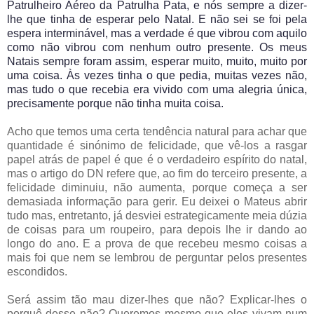
Patrulheiro Aéreo da Patrulha Pata, e nós sempre a dizer-
lhe que tinha de esperar pelo Natal. E não sei se foi pela
espera interminável, mas a verdade é que vibrou com aquilo
como não vibrou com nenhum outro presente. Os meus
Natais sempre foram assim, esperar muito, muito, muito por
uma coisa. Às vezes tinha o que pedia, muitas vezes não,
mas tudo o que recebia era vivido com uma alegria única,
precisamente porque não tinha muita coisa.
Acho que temos uma certa tendência natural para achar que
quantidade é sinónimo de felicidade, que vê-los a rasgar
papel atrás de papel é que é o verdadeiro espírito do natal,
mas o artigo do DN refere que, ao fim do terceiro presente, a
felicidade diminuiu, não aumenta, porque começa a ser
demasiada informação para gerir. Eu deixei o Mateus abrir
tudo mas, entretanto, já desviei estrategicamente meia dúzia
de coisas para um roupeiro, para depois lhe ir dando ao
longo do ano. E a prova de que recebeu mesmo coisas a
mais foi que nem se lembrou de perguntar pelos presentes
escondidos.
Será assim tão mau dizer-lhes que não? Explicar-lhes o
porquê desse não? Queremos mesmo que eles vivam num