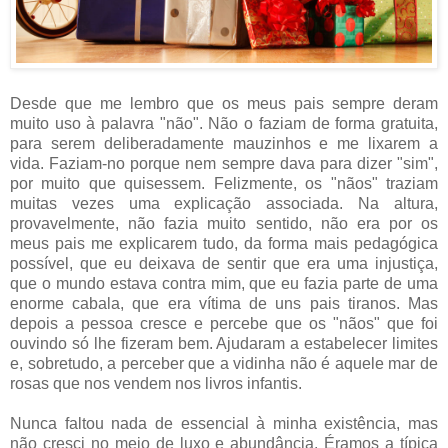
Desde que me lembro que os meus pais sempre deram
muito uso à palavra "não". Não o faziam de forma gratuita,
para serem deliberadamente mauzinhos e me lixarem a
vida. Faziam-no porque nem sempre dava para dizer "sim",
por muito que quisessem. Felizmente, os "nãos" traziam
muitas vezes uma explicação associada. Na altura,
provavelmente, não fazia muito sentido, não era por os
meus pais me explicarem tudo, da forma mais pedagógica
possível, que eu deixava de sentir que era uma injustiça,
que o mundo estava contra mim, que eu fazia parte de uma
enorme cabala, que era vítima de uns pais tiranos. Mas
depois a pessoa cresce e percebe que os "nãos" que foi
ouvindo só lhe fizeram bem. Ajudaram a estabelecer limites
e, sobretudo, a perceber que a vidinha não é aquele mar de
rosas que nos vendem nos livros infantis.
Nunca faltou nada de essencial à minha existência, mas
não cresci no meio de luxo e abundância. Éramos a típica