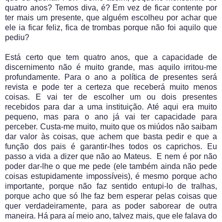
quatro anos? Temos diva, é? Em vez de ficar contente por
ter mais um presente, que alguém escolheu por achar que
ele ia ficar feliz, fica de trombas porque não foi aquilo que
pediu?
Está certo que tem quatro anos, que a capacidade de
discernimento não é muito grande, mas aquilo irritou-me
profundamente. Para o ano a política de presentes será
revista e pode ter a certeza que receberá muito menos
coisas. E vai ter de escolher um ou dois presentes
recebidos para dar a uma instituição. Até aqui era muito
pequeno, mas para o ano já vai ter capacidade para
perceber. Custa-me muito, muito que os miúdos não saibam
dar valor às coisas, que achem que basta pedir e que a
função dos pais é garantir-lhes todos os caprichos. Eu
passo a vida a dizer que não ao Mateus. E nem é por não
poder dar-lhe o que me pede (ele também ainda não pede
coisas estupidamente impossíveis), é mesmo porque acho
importante, porque não faz sentido entupi-lo de tralhas,
porque acho que só lhe faz bem esperar pelas coisas que
quer verdadeiramente, para as poder saborear de outra
maneira. Há para aí meio ano, talvez mais, que ele falava do