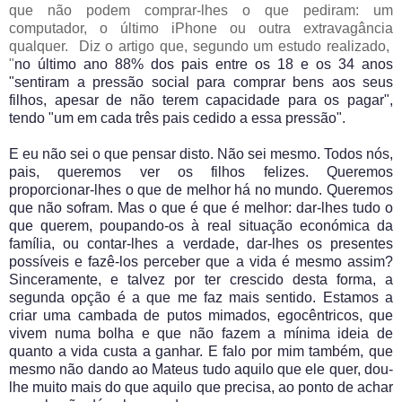
que não podem comprar-lhes o que pediram: um
computador, o último iPhone ou outra extravagância
qualquer. Diz o artigo que, segundo um estudo realizado,
"
no último ano 88% dos pais entre os 18 e os 34 anos
"sentiram a pressão social para comprar bens aos seus
filhos, apesar de não terem capacidade para os pagar",
tendo "um em cada três pais cedido a essa pressão".
E eu não sei o que pensar disto. Não sei mesmo. Todos nós,
pais, queremos ver os filhos felizes. Queremos
proporcionar-lhes o que de melhor há no mundo. Queremos
que não sofram. Mas o que é que é melhor: dar-lhes tudo o
que querem, poupando-os à real situação económica da
família, ou contar-lhes a verdade, dar-lhes os presentes
possíveis e fazê-los perceber que a vida é mesmo assim?
Sinceramente, e talvez por ter crescido desta forma, a
segunda opção é a que me faz mais sentido. Estamos a
criar uma cambada de putos mimados, egocêntricos, que
vivem numa bolha e que não fazem a mínima ideia de
quanto a vida custa a ganhar. E falo por mim também, que
mesmo não dando ao Mateus tudo aquilo que ele quer, dou-
lhe muito mais do que aquilo que precisa, ao ponto de achar