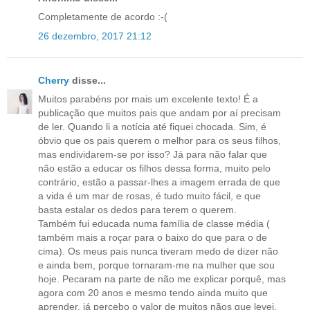
Completamente de acordo :-(
26 dezembro, 2017 21:12
Cherry
disse...
Muitos parabéns por mais um excelente texto! É a
publicação que muitos pais que andam por aí precisam
de ler. Quando li a notícia até fiquei chocada. Sim, é
óbvio que os pais querem o melhor para os seus filhos,
mas endividarem-se por isso? Já para não falar que
não estão a educar os filhos dessa forma, muito pelo
contrário, estão a passar-lhes a imagem errada de que
a vida é um mar de rosas, é tudo muito fácil, e que
basta estalar os dedos para terem o querem.
Também fui educada numa família de classe média (
também mais a roçar para o baixo do que para o de
cima). Os meus pais nunca tiveram medo de dizer não
e ainda bem, porque tornaram-me na mulher que sou
hoje. Pecaram na parte de não me explicar porquê, mas
agora com 20 anos e mesmo tendo ainda muito que
aprender, já percebo o valor de muitos nãos que levei.