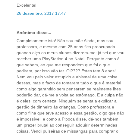
Excelente!
26 dezembro, 2017 17:47
Anónimo disse...
Completamente isto! Não sou mãe Ainda, mas sou
professora, e mesmo com 25 anos fico preocupada
quando oiço os meus alunos dizerem-me: já sei que vou
receber uma PlayStation 4 no Natal! Pergunto como é
que sabem, ao que me respondem que foi o que
pediram, por isso vão ter. Oi???? Estes tem 8 anos!
Nem vou pelo valor estupido e abismal de uma coisa
dessas, mas o facto de tomarem tudo o que é material
como algo garantido sem pensarem se realmente lhes
poderão dar, dá-me a volta ao estômago. E a culpa não
é deles, com certeza. Ninguém se senta a explicar a
gestão de dinheiro às crianças. Como professora e
como filha que teve acesso a essa gestão, digo que não
é impossível, e como a Pipoca disse, dá-nos também
um prazer brutal ao conseguir adquirir determinadas
coisas. Vendi pulseiras de missangas para comprar o