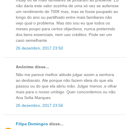
friday ou se mais familiares se juntaram ao presente. Eu
não daria este valor sozinha de uma só vez se auferisse
um rendimento de 700€ mas, mas se fosse poupado ao
longo do ano ou partilhado entre mais familiares não
vejo qual o problema. Mas isto sou eu que todos os
meses poupo para certos objectivos, nunca preterindo
dos bens essenciais, nem uso créditos. Pode ser um
caso semelhante.
26 dezembro, 2017 23:50
Anónimo disse...
Não me parece melhor atitude julgar assim a senhora
ao desbarato. Ate porque não fazem ideia do que ela
passou ou do que ela abriu mão. Julgar menos ,e olhar
mais para o nosso umbigo. Quer concordemos ou não.
Ana Sofia Marques
26 dezembro, 2017 23:56
Filipa Domingos
disse...