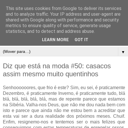
This site uses cookies from Google to deliver its services
and to analyze traffic. Your IP address and user-agent are
shared with Google along with performance and security
metrics to ensure quality of service, generate usage
statistics, and to detect and address abuse.
LEARN MORE
GOT IT
▼
Diz que está na moda #50: casacos
assim mesmo muito quentinhos
Senhoooooores, que frio é este? Sim, eu sei, é praticamente
Dezembro, é praticamente Inverno, é praticamente tudo, blá
blá, blá, blá, blá, blá, mas de repente parece que estamos
na Sibéria. Valha-nos Deus, que não me dou nada bem com
isto e parece que ainda não me estou bem a acreditar que
esta vai ser a dura realidade dos próximos meses. Chuif.
Enfim, resignemo-nos e tentemos ser o mais felizes que
conseguirmos com estas temperaturas de enregelar ossos.