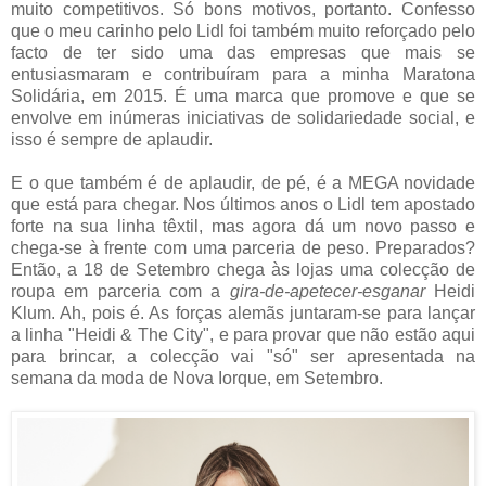
muito competitivos. Só bons motivos, portanto. Confesso
que o meu carinho pelo Lidl foi também muito reforçado pelo
facto de ter sido uma das empresas que mais se
entusiasmaram e contribuíram para a minha Maratona
Solidária, em 2015. É uma marca que promove e que se
envolve em inúmeras iniciativas de solidariedade social, e
isso é sempre de aplaudir.
E o que também é de aplaudir, de pé, é a MEGA novidade
que está para chegar. Nos últimos anos o Lidl tem apostado
forte na sua linha têxtil, mas agora dá um novo passo e
chega-se à frente com uma parceria de peso. Preparados?
Então, a 18 de Setembro chega às lojas uma colecção de
roupa em parceria com a
gira-de-apetecer-esganar
Heidi
Klum. Ah, pois é. As forças alemãs juntaram-se para lançar
a linha "Heidi & The City", e para provar que não estão aqui
para brincar, a colecção vai "só" ser apresentada na
semana da moda de Nova Iorque, em Setembro.