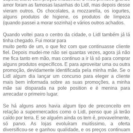
amor foram as famosas lasanhas do Lidl, mas depois desse
vieram outros. Os chocolates, a mozzarella, os iogurtes,
alguns produtos de higiene, os produtos de limpeza
(quando passei a morar sozinha) e vários outros achados.
Quando voltei para o centro da cidade, o Lidl também já lá
tinha chegado. Fui morar para
muito perto de um, o que fez com que continuasse cliente
fiel. Depois mudei-me não sei quantas vezes, agora já não
me fica tanto em mão, mas continuo a ir lá só para comprar
alguns produtos específicos. E para aproveitar uma ou outra
promoção, devidamente identificada pela minha mãe. Se o
Lidl algum dia lançar um concurso para eleger a cliente
mais bem informada sobre as suas promoções, a minha
mãe sai disparada na pole position e é menina para
arrecadar o primeiro lugar.
Se há alguns anos havia algum tipo de preconceito em
relação a supermercados como o Lidl, penso que já terão
caído por terra. E se alguém ainda os tem é, provavelmente,
só parvo. As lojas evoluíram muitíssimo, a oferta
diversificou-se e ganhou qualidade, e os preços continuam