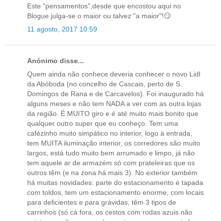
Este "pensamentos",desde que encostou aqui no
Blogue julga-se o maior ou talvez "a maior"!😏
11 agosto, 2017 10:59
Anónimo disse...
Quem ainda não conhece deveria conhecer o novo Lidl
da Abóboda (no concelho de Cascais, perto de S.
Domingos de Rana e de Carcavelos). Foi inaugurado há
alguns meses e não tem NADA a ver com as outra lojas
da região. É MUITO giro e é até muito mais bonito que
qualquer outro super que eu conheço. Tem uma
cafézinho muito simpático no interior, logo à entrada,
tem MUITA iluminação interior, os corredores são muito
largos, está tudo muito bem arrumado e limpo, já não
tem aquele ar de armazém só com prateleiras que os
outros têm (e na zona há mais 3). No exterior também
há muitas novidades: parte do estacionamento é tapada
com toldos, tem um estacionamento enorme, com locais
para deficientes e para grávidas, têm 3 tipos de
carrinhos (só cá fora, os cestos com rodas azuis não