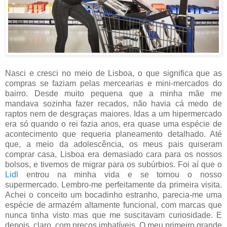
Nasci e cresci no meio de Lisboa, o que significa que as
compras se faziam pelas mercearias e mini-mercados do
bairro. Desde muito pequena que a minha mãe me
mandava sozinha fazer recados, não havia cá medo de
raptos nem de desgraças maiores. Idas a um hipermercado
era só quando o rei fazia anos, era quase uma espécie de
acontecimento que requeria planeamento detalhado. Até
que, a meio da adolescência, os meus pais quiseram
comprar casa, Lisboa era demasiado cara para os nossos
bolsos, e tivemos de migrar para os subúrbios. Foi aí que o
Lidl
entrou na minha vida e se tornou o nosso
supermercado. Lembro-me perfeitamente da primeira visita.
Achei o conceito um bocadinho estranho, parecia-me uma
espécie de armazém altamente funcional, com marcas que
nunca tinha visto mas que me suscitavam curiosidade. E
depois, claro, com preços imbatíveis. O meu primeiro grande