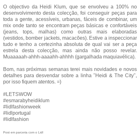
O objectivo da Heidi Klum, que se envolveu a 100% no
desenvolvimento desta colecção, foi conseguir peças para
toda a gente, acessíveis, urbanas, fáceis de combinar, um
mix onde tanto se encontram peças básicas e confortáveis
(jeans, tops, malhas) como outras mais elaboradas
(vestidos, bomber jackets, macacões). Estive a inspeccionar
tudo e tenho a certezinha absoluta de qual vai ser a peça
estrela desta colecção, mas ainda não posso revelar.
Muaaaaah-ahhh-aaaahh-ahhhh (gargalhada maquiavélica).
Bom, nas próximas semanas terei mais novidades e novos
detalhes para desvendar sobre a linha "Heidi & The City",
por isso fiquem atentos. =)
#LETSWOW
#esmarabyheidiklum
#lidlfashionweek
#lidlportugal
#lidlfashion
Post em parceria com o Lidl