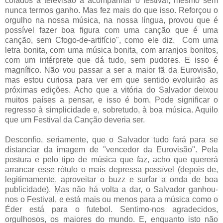
colados à televisão a acompanhar o festival, mesmo sem
nunca termos ganho. Mas fez mais do que isso. Reforçou o
orgulho na nossa música, na nossa língua, provou que é
possível fazer boa figura com uma canção que é uma
canção, sem Cfogo-de-artifício", como ele diz. Com uma
letra bonita, com uma música bonita, com arranjos bonitos,
com um intérprete que dá tudo, sem pudores. E isso é
magnífico. Não vou passar a ser a maior fã da Eurovisão,
mas estou curiosa para ver em que sentido evoluirão as
próximas edições. Acho que a vitória do Salvador deixou
muitos países a pensar, e isso é bom. Pode significar o
regresso à simplicidade e, sobretudo, à boa música. Aquilo
que um Festival da Canção deveria ser.
Desconfio, seriamente, que o Salvador tudo fará para se
distanciar da imagem de "vencedor da Eurovisão". Pela
postura e pelo tipo de música que faz, acho que quererá
arrancar esse rótulo o mais depressa possível (depois de,
legitimamente, aproveitar o buzz e surfar a onda de boa
publicidade). Mas não há volta a dar, o Salvador ganhou-
nos o Festival, e está mais ou menos para a música como o
Éder está para o futebol. Sentimo-nos agradecidos,
orgulhosos, os maiores do mundo. E, enquanto isto não