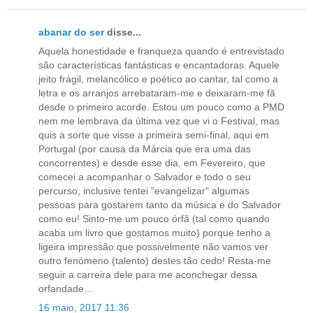
abanar do ser
disse...
Aquela honestidade e franqueza quando é entrevistado
são características fantásticas e encantadoras. Aquele
jeito frágil, melancólico e poético ao cantar, tal como a
letra e os arranjos arrebataram-me e deixaram-me fã
desde o primeiro acorde. Estou um pouco como a PMD
nem me lembrava da última vez que vi o Festival, mas
quis a sorte que visse a primeira semi-final, aqui em
Portugal (por causa da Márcia que era uma das
concorrentes) e desde esse dia, em Fevereiro, que
comecei a acompanhar o Salvador e todo o seu
percurso, inclusive tentei "evangelizar" algumas
pessoas para gostarem tanto da música e do Salvador
como eu! Sinto-me um pouco órfã (tal como quando
acaba um livro que gostamos muito) porque tenho a
ligeira impressão que possivelmente não vamos ver
outro fenómeno (talento) destes tão cedo! Resta-me
seguir a carreira dele para me aconchegar dessa
orfandade...
16 maio, 2017 11:36