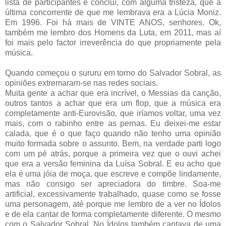
lista de participantes e concluí, com alguma tristeza, que a
última concorrente de que me lembrava era a Lúcia Moniz.
Em 1996. Foi há mais de VINTE ANOS, senhores. Ok,
também me lembro dos Homens da Luta, em 2011, mas aí
foi mais pelo factor irreverência do que propriamente pela
música.
Quando começou o sururu em torno do Salvador Sobral, as
opiniões extremaram-se nas redes sociais.
Muita gente a achar que era incrível, o Messias da canção,
outros tantos a achar que era um flop, que a música era
completamente anti-Eurovisão, que iríamos voltar, uma vez
mais, com o rabinho entre as pernas. Eu deixei-me estar
calada, que é o que faço quando não tenho uma opinião
muito formada sobre o assunto. Bem, na verdade parti logo
com um pé atrás, porque a primeira vez que o ouvi achei
que era a versão feminina da Luísa Sobral. E eu acho que
ela é uma jóia de moça, que escreve e compõe lindamente,
mas não consigo ser apreciadora do timbre. Soa-me
artificial, excessivamente trabalhado, quase como se fosse
uma personagem, até porque me lembro de a ver no Ídolos
e de ela cantar de forma completamente diferente. O mesmo
com o Salvador Sobral. No Ídolos também cantava de uma