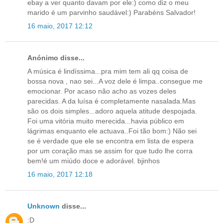
ebay a ver quanto davam por ele:) como diz o meu
marido é um parvinho saudável:) Parabéns Salvador!
16 maio, 2017 12:12
Anónimo disse...
A música é lindíssima...pra mim tem ali qq coisa de
bossa nova , nao sei...A voz dele é limpa..consegue me
emocionar. Por acaso não acho as vozes deles
parecidas. A da luísa é completamente nasalada.Mas
são os dois simples...adoro aquela atitude despojada.
Foi uma vitória muito merecida...havia público em
lágrimas enquanto ele actuava..Foi tão bom:) Não sei
se é verdade que ele se encontra em lista de espera
por um coração mas se assim for que tudo lhe corra
bem!é um miúdo doce e adorável. bjinhos
16 maio, 2017 12:18
Unknown
disse...
:D