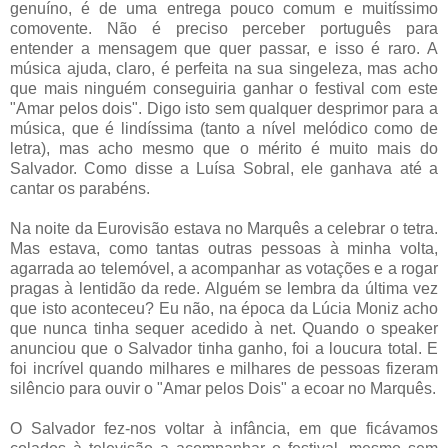
genuíno, é de uma entrega pouco comum e muitíssimo
comovente. Não é preciso perceber português para
entender a mensagem que quer passar, e isso é raro. A
música ajuda, claro, é perfeita na sua singeleza, mas acho
que mais ninguém conseguiria ganhar o festival com este
"Amar pelos dois". Digo isto sem qualquer desprimor para a
música, que é lindíssima (tanto a nível melódico como de
letra), mas acho mesmo que o mérito é muito mais do
Salvador. Como disse a Luísa Sobral, ele ganhava até a
cantar os parabéns.
Na noite da Eurovisão estava no Marquês a celebrar o tetra.
Mas estava, como tantas outras pessoas à minha volta,
agarrada ao telemóvel, a acompanhar as votações e a rogar
pragas à lentidão da rede. Alguém se lembra da última vez
que isto aconteceu? Eu não, na época da Lúcia Moniz acho
que nunca tinha sequer acedido à net. Quando o speaker
anunciou que o Salvador tinha ganho, foi a loucura total. E
foi incrível quando milhares e milhares de pessoas fizeram
silêncio para ouvir o "Amar pelos Dois" a ecoar no Marquês.
O Salvador fez-nos voltar à infância, em que ficávamos