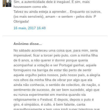
Sim, a autenticidade dele é inegável. E sim, mais
houvessem como ele.
Talvez eu ainda esteja a aprender... Enquanto os outros,
(os mais sensíveis), amam - e sentem - pelos dois :P
Obrigada!
16 maio, 2017 16:48
Anónimo disse...
No sábado aconteceu uma coisa que, para mim, seria
impensável, ficar a torcer pelo puto, com a minha filha
de 6 anos, a não querer ir dormir porque queria
acompanhar a votação e ver Portugal ganhar, aquele
formigueiro na barriga de estar tão perto de sentir
aquele orgulho pelos nossos, pelo nosso país, a alegria
nos olhos da minha filha de vibrar por algo que ela
ainda não conhecia, o sentido de colectivo, de nação, o
sentimento de sucesso, de ser bem sucedido, algo que
eu nunca experimentei em menina quando via
religiosamente o Festival. E depois, depois o puto é
giro, é simpático, é culto, é bem falante, canta
maravilhosamente e tem uma irmã super talentosa que