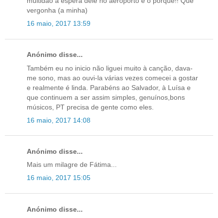
multidao à espera dele no aeroporto e o porque!! Que
vergonha (a minha)
16 maio, 2017 13:59
Anónimo disse...
Também eu no inicio não liguei muito à canção, dava-
me sono, mas ao ouvi-la várias vezes comecei a gostar
e realmente é linda. Parabéns ao Salvador, à Luísa e
que continuem a ser assim simples, genuínos,bons
músicos, PT precisa de gente como eles.
16 maio, 2017 14:08
Anónimo disse...
Mais um milagre de Fátima...
16 maio, 2017 15:05
Anónimo disse...