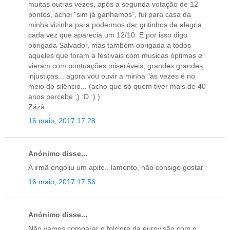
muitas outras vezes, após a segunda votação de 12
pontos, achei "sim já ganhamos", fui para casa da
minha vizinha para podermos dar gritinhos de alegria
cada vez que aparecia um 12/10. E por isso digo
obrigada Salvador, mas também obrigada a todos
aqueles que foram a festivais com musicas óptimas e
vieram com pontuações miseráveis, grandes grandes
injustiças... agora vou ouvir a minha "às vezes é no
meio do silêncio... (acho que só quem tiver mais de 40
anos percebe ;) :D :) )
Zázà
16 maio, 2017 17:28
Anónimo disse...
A irmã engoliu um apito.. lamento, não consigo gostar
16 maio, 2017 17:56
Anónimo disse...
Não vamos comparar o folclore da eurovisão com o