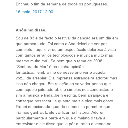
Encheu o fim de semana de todos os portugueses.
16 maio, 2017 12:00
Anónimo disse...
Sou de 83 e de facto o festival da canção era um dia em
que parava tudo. Tal como a Ana deixei de ver por
completo...aquilo virou um espectáculo doloroso à vista
com tantos arranjos tecnológicos e música muito mas
mesmo muito má...Se bem que o tema de 2008
"Senhora do Mar" é na minha opinião
fantástico...lembro me de nesse ano ver e aquela
voz....de arrepiar. E a imprensa estrangeira adorou mas
isso não chegou. Em relação ao salvador penso que
com aquele jeito adorable e simples nos conquistou e
sim a música é linda..bem escrita, bem arranjada e
consegue nos tocar...e quanto mais a oiço mais gosto.
Fiquei emocionada quando comecei a perceber que
iríamos ganhar. E ele vai ficar na história. Adorei
particularmente a parte em que o malato o tava a
entrevistar e ele disse que ia pôr o trofeu à venda no