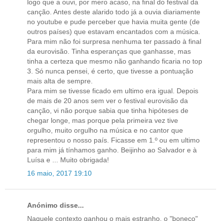
logo que a ouvi, por mero acaso, na final do festival da
canção. Antes deste alarido todo já a ouvia diariamente
no youtube e pude perceber que havia muita gente (de
outros países) que estavam encantados com a música.
Para mim não foi surpresa nenhuma ter passado à final
da eurovisão. Tinha esperanças que ganhasse, mas
tinha a certeza que mesmo não ganhando ficaria no top
3. Só nunca pensei, é certo, que tivesse a pontuação
mais alta de sempre.
Para mim se tivesse ficado em ultimo era igual. Depois
de mais de 20 anos sem ver o festival eurovisão da
canção, vi não porque sabia que tinha hipóteses de
chegar longe, mas porque pela primeira vez tive
orgulho, muito orgulho na música e no cantor que
representou o nosso país. Ficasse em 1.º ou em ultimo
para mim já tínhamos ganho. Beijinho ao Salvador e à
Luísa e ... Muito obrigada!
16 maio, 2017 19:10
Anónimo disse...
Naquele contexto ganhou o mais estranho. o "boneco"