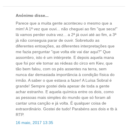
Anónimo disse...
Parece que a muita gente aconteceu o mesmo que a
mim! A 1ª vez que ouvi... não cheguei ao fim "que seca!"
lá vamos perder outra vez... a 2ª já ouvi até ao fim, a 3ª
já não conseguia parar de ouvir. Sobretudo as
diferentes entoações, as diferentes interpretações que
me fazia perguntar "que volta ele vai dar aqui?" Que
assombro, isto é um intérprete. E depois aquela mana
que foi por ele tomar as rédeas do circo em Kiev, que
tão bem falou, com os pés assentes na terra, sem
nunca dar demasiada importância à condição física do
irmão. A saber o que estava a fazer! A Luísa Sobral é
grande! Sempre gostei dela apesar de toda a gente
achar estranho. E aquela química entre os dois, como
as pessoas mais simples do mundo que só foram ali
cantar uma canção e já volta. É qualquer coisa de
extraordinário. Gostei de tudo! Parabéns aos dois e tb à
RTP.
16 maio, 2017 13:35