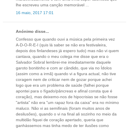
lhe escreveu uma canção memorável ...
16 maio, 2017 17:01
Anónimo disse...
Confesso que quando ouvi a música pela primeira vez
A-D-O-R-E-I (quis lá saber se não era festivaleira,
depois dos finlandeses já espero tudo) mas não vi quem
cantava, quando o meu colega me disse que era o
Salvador Sobral lembrei-me imediatamente daquele
garoto bonitinho e com ar cândido, que via no Ídolos
(assim como a irmã) quando vi a figura actual, não tive
coragem nem de criticar nem de gozar porque achei
logo que era um problema de saúde (falhei porque
apontei para o fígado/pâncreas e afinal consta que é
coração), mas deixemo-nos de hipocrisias se não fosse
"artista" não era "um rapaz fora da caixa" era no mínimo
maluco. Não vi as semifinais (foram muitos anos de
desilusões), quando o vi na final ali sozinho no meio da
multidão fiquei de coração apertado, queria que
ganhássemos mas tinha medo de ter ilusões como