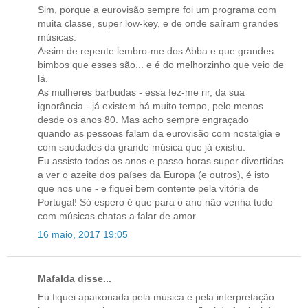
Sim, porque a eurovisão sempre foi um programa com
muita classe, super low-key, e de onde saíram grandes
músicas.
Assim de repente lembro-me dos Abba e que grandes
bimbos que esses são... e é do melhorzinho que veio de
lá.
As mulheres barbudas - essa fez-me rir, da sua
ignorância - já existem há muito tempo, pelo menos
desde os anos 80. Mas acho sempre engraçado
quando as pessoas falam da eurovisão com nostalgia e
com saudades da grande música que já existiu.
Eu assisto todos os anos e passo horas super divertidas
a ver o azeite dos países da Europa (e outros), é isto
que nos une - e fiquei bem contente pela vitória de
Portugal! Só espero é que para o ano não venha tudo
com músicas chatas a falar de amor.
16 maio, 2017 19:05
Mafalda disse...
Eu fiquei apaixonada pela música e pela interpretação