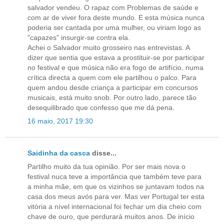
salvador vendeu. O rapaz com Problemas de saúde e
com ar de viver fora deste mundo. E esta música nunca
poderia ser cantada por uma mulher, ou viriam logo as
"capazes" insurgir-se contra ela.
Achei o Salvador muito grosseiro nas entrevistas. A
dizer que sentia que estava a prostituir-se por participar
no festival e que música não era fogo de artifício, numa
crítica directa a quem com ele partilhou o palco. Para
quem andou desde criança a participar em concursos
musicais, está muito snob. Por outro lado, parece tão
desequilibrado que confesso que me dá pena.
16 maio, 2017 19:30
Saidinha da casca
disse...
Partilho muito da tua opinião. Por ser mais nova o
festival nuca teve a importância que também teve para
a minha mãe, em que os vizinhos se juntavam todos na
casa dos meus avós para ver. Mas ver Portugal ter esta
vitória a nível internacional foi fechar um dia cheio com
chave de ouro, que perdurará muitos anos. De início