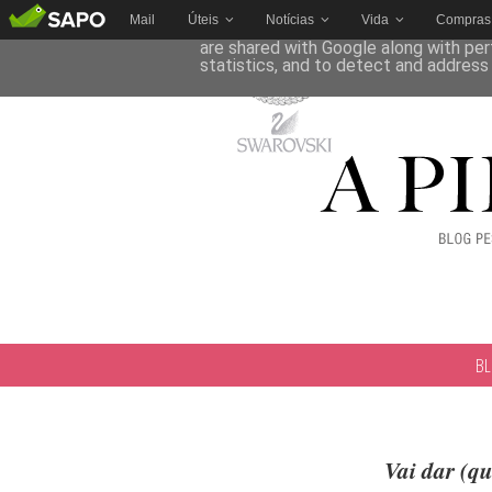
Mail
Úteis
Notícias
Vida
Compras
This site uses cookies from Google to 
are shared with Google along with per
statistics, and to detect and address
B
Vai dar (q