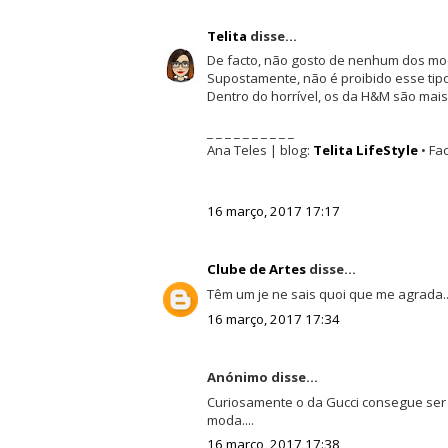
Telita
disse...
De facto, não gosto de nenhum dos mode
Supostamente, não é proibido esse tipo
Dentro do horrível, os da H&M são mais
_ _ _ _ _ _ _ _ _ _
Ana Teles | blog:
Telita LifeStyle
• Fa
16 março, 2017 17:17
Clube de Artes
disse...
Têm um je ne sais quoi que me agrada..
16 março, 2017 17:34
Anónimo disse...
Curiosamente o da Gucci consegue ser 
moda....
16 março, 2017 17:38