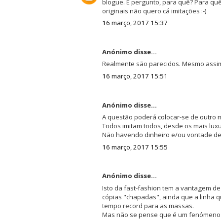
blogue. E pergunto, para quê? Para quê
originais não quero cá imitações :-)
16 março, 2017 15:37
Anónimo disse...
Realmente são parecidos. Mesmo assi
16 março, 2017 15:51
Anónimo disse...
A questão poderá colocar-se de outro 
Todos imitam todos, desde os mais lux
Não havendo dinheiro e/ou vontade de 
16 março, 2017 15:55
Anónimo disse...
Isto da fast-fashion tem a vantagem de 
cópias "chapadas", ainda que a linha q
tempo record para as massas.
Mas não se pense que é um fenómeno ex