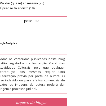
Vai dar (quase) ao mesmo
(75)
É preciso falar disto
(19)
ogleAnalytics
Todos os conteúdos publicados neste blog
estão registados na Inspecção Geral das
Actividades Culturais, pelo que qualquer
reprodução dos mesmos requer uma
autorização prévia por parte da autora. O
uso indevido ou para efeitos comerciais de
textos ou imagens da autora poderá dar
rigem a processo judicial.
arquivo do blogue