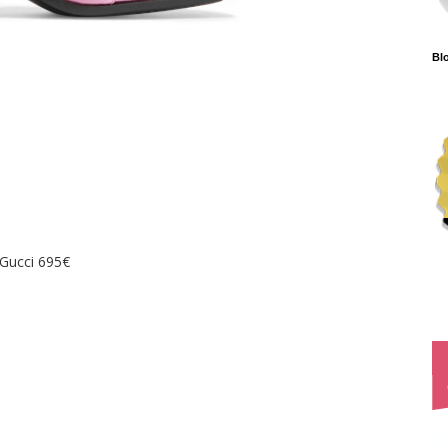
Blo
Gucci 695€