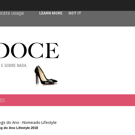
 user-agent
nerate usage
LEARN MORE
GOT IT
TOS
ogs do Ano - Nomeado Lifestyle
g do Ano Lifestyle 2018