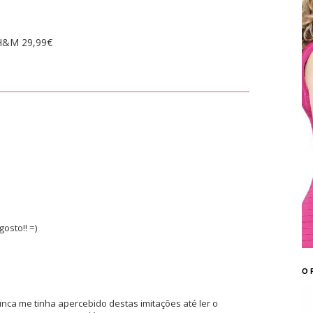
H&M 29,99€
osto!! =)
O 
nca me tinha apercebido destas imitações até ler o