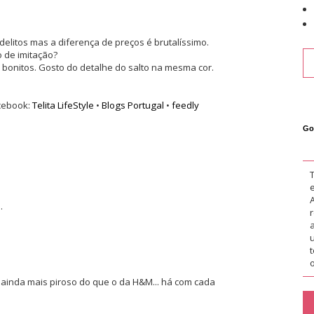
litos mas a diferença de preços é brutalíssimo.
 de imitação?
 bonitos. Gosto do detalhe do salto na mesma cor.
cebook:
Telita LifeStyle
•
Blogs Portugal
•
feedly
Go
.
o
ainda mais piroso do que o da H&M... há com cada