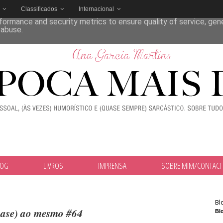
Classificados
Internacional
deliver its services and to analyze traffic. Your IP address and
formance and security metrics to ensure quality of service, ge
 abuse.
LOG
LIVROS
IMPRENSA
SOBRE MIM/CONTAC
Bl
uase) ao mesmo #64
Blo