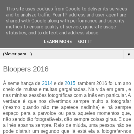
This site uses cookies from Google to deliver its services
and to analyze traffic. Your IP address and user-agent are
shared with Google along with performance and security
metrics to ensure quality of service, generate usage
statistics, and to detect and address abuse.
LEARN MORE
GOT IT
▼
Bloopers 2016
À semelhança de
2014
e de
2015
, também 2016 foi um ano
cheio de muitas e muitas gargalhadas. Na vida em geral, e
nas minhas sessões fotográficas com a Inês em particular. A
verdade é que nos divertimos sempre muito a fotografar
(mesmo quando não me apetece nadinha) e há sempre
espaço para a parvoíce ou para aqueles momentos que,
não sendo tão fotografáveis, dão sempre coisas giras. E que
a Inês apanha sempre. Raio da miúda, uma pessoa não se
pode distrair um segundo que lá está ela a fotografar-nos