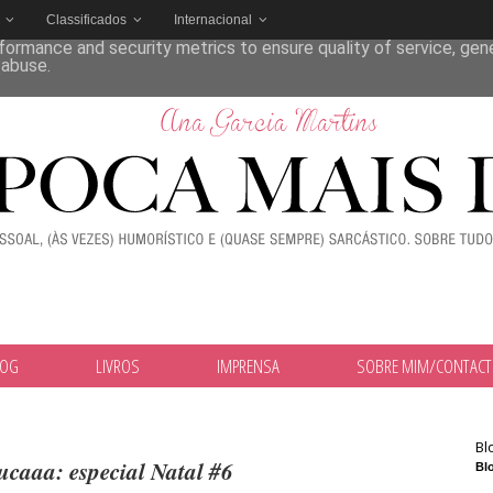
Classificados
Internacional
deliver its services and to analyze traffic. Your IP address and
formance and security metrics to ensure quality of service, ge
 abuse.
LOG
LIVROS
IMPRENSA
SOBRE MIM/CONTAC
Bl
ucaaa: especial Natal #6
Blo