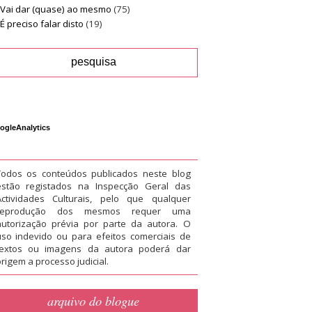
Vai dar (quase) ao mesmo
(75)
É preciso falar disto
(19)
ogleAnalytics
Todos os conteúdos publicados neste blog
estão registados na Inspecção Geral das
Actividades Culturais, pelo que qualquer
reprodução dos mesmos requer uma
autorização prévia por parte da autora. O
uso indevido ou para efeitos comerciais de
textos ou imagens da autora poderá dar
rigem a processo judicial.
arquivo do blogue