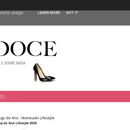
 user-agent
nerate usage
LEARN MORE
GOT IT
TOS
ogs do Ano - Nomeado Lifestyle
g do Ano Lifestyle 2018