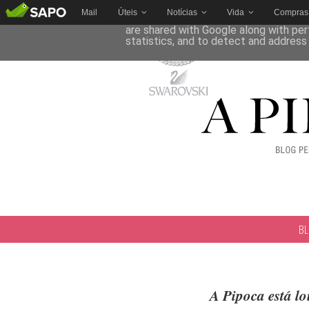
Mail
Úteis
Notícias
Vida
Compras
This site uses cookies from Google to 
are shared with Google along with per
statistics, and to detect and address
B
A Pipoca está lo