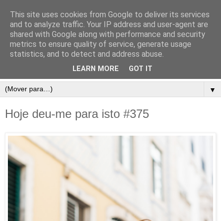
This site uses cookies from Google to deliver its services
and to analyze traffic. Your IP address and user-agent are
shared with Google along with performance and security
metrics to ensure quality of service, generate usage
statistics, and to detect and address abuse.
LEARN MORE
GOT IT
▼
Hoje deu-me para isto #375