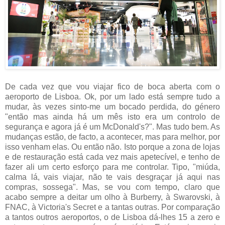
De cada vez que vou viajar fico de boca aberta com o
aeroporto de Lisboa. Ok, por um lado está sempre tudo a
mudar, às vezes sinto-me um bocado perdida, do género
"então mas ainda há um mês isto era um controlo de
segurança e agora já é um McDonald's?". Mas tudo bem. As
mudanças estão, de facto, a acontecer, mas para melhor, por
isso venham elas. Ou então não. Isto porque a zona de lojas
e de restauração está cada vez mais apetecível, e tenho de
fazer ali um certo esforço para me controlar. Tipo, "miúda,
calma lá, vais viajar, não te vais desgraçar já aqui nas
compras, sossega". Mas, se vou com tempo, claro que
acabo sempre a deitar um olho à Burberry, à Swarovski, à
FNAC, à Victoria's Secret e a tantas outras. Por comparação
a tantos outros aeroportos, o de Lisboa dá-lhes 15 a zero e