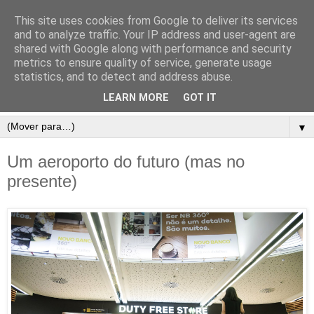
This site uses cookies from Google to deliver its services
and to analyze traffic. Your IP address and user-agent are
shared with Google along with performance and security
metrics to ensure quality of service, generate usage
statistics, and to detect and address abuse.
LEARN MORE
GOT IT
▼
Um aeroporto do futuro (mas no
presente)