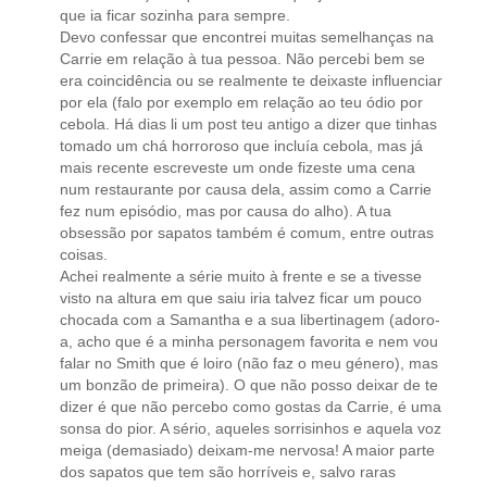
que ia ficar sozinha para sempre.
Devo confessar que encontrei muitas semelhanças na
Carrie em relação à tua pessoa. Não percebi bem se
era coincidência ou se realmente te deixaste influenciar
por ela (falo por exemplo em relação ao teu ódio por
cebola. Há dias li um post teu antigo a dizer que tinhas
tomado um chá horroroso que incluía cebola, mas já
mais recente escreveste um onde fizeste uma cena
num restaurante por causa dela, assim como a Carrie
fez num episódio, mas por causa do alho). A tua
obsessão por sapatos também é comum, entre outras
coisas.
Achei realmente a série muito à frente e se a tivesse
visto na altura em que saiu iria talvez ficar um pouco
chocada com a Samantha e a sua libertinagem (adoro-
a, acho que é a minha personagem favorita e nem vou
falar no Smith que é loiro (não faz o meu género), mas
um bonzão de primeira). O que não posso deixar de te
dizer é que não percebo como gostas da Carrie, é uma
sonsa do pior. A sério, aqueles sorrisinhos e aquela voz
meiga (demasiado) deixam-me nervosa! A maior parte
dos sapatos que tem são horríveis e, salvo raras