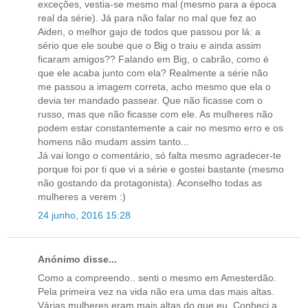
exceções, vestia-se mesmo mal (mesmo para a época
real da série). Já para não falar no mal que fez ao
Aiden, o melhor gajo de todos que passou por lá: a
sério que ele soube que o Big o traiu e ainda assim
ficaram amigos?? Falando em Big, o cabrão, como é
que ele acaba junto com ela? Realmente a série não
me passou a imagem correta, acho mesmo que ela o
devia ter mandado passear. Que não ficasse com o
russo, mas que não ficasse com ele. As mulheres não
podem estar constantemente a cair no mesmo erro e os
homens não mudam assim tanto...
Já vai longo o comentário, só falta mesmo agradecer-te
porque foi por ti que vi a série e gostei bastante (mesmo
não gostando da protagonista). Aconselho todas as
mulheres a verem :)
24 junho, 2016 15:28
Anónimo disse...
Como a compreendo.. senti o mesmo em Amesterdão.
Pela primeira vez na vida não era uma das mais altas.
Várias mulheres eram mais altas do que eu. Conheci a