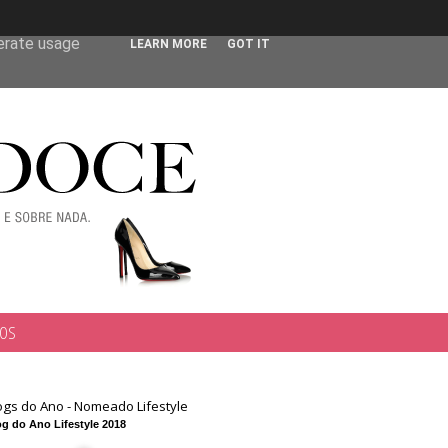
 user-agent
nerate usage
LEARN MORE
GOT IT
TOS
ogs do Ano - Nomeado Lifestyle
g do Ano Lifestyle 2018