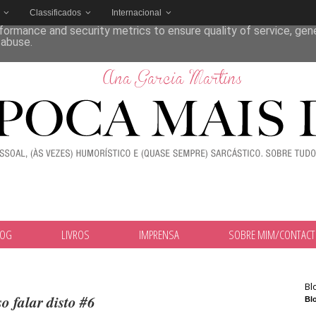
Classificados
Internacional
deliver its services and to analyze traffic. Your IP address and
formance and security metrics to ensure quality of service, ge
 abuse.
LOG
LIVROS
IMPRENSA
SOBRE MIM/CONTAC
Bl
so falar disto #6
Blo