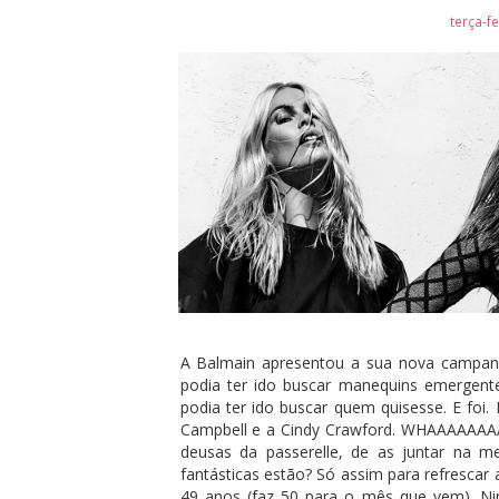
terça-fe
A Balmain apresentou a sua nova campanh
podia ter ido buscar manequins emergente
podia ter ido buscar quem quisesse. E foi.
Campbell e a Cindy Crawford. WHAAAAAAAAA
deusas da passerelle, de as juntar na
fantásticas estão? Só assim para refrescar
49 anos (faz 50 para o mês que vem). N