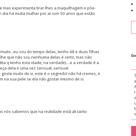
de mas experimenta tirar-lhes a maquilhagem e põe-
m dia há muita mulher por aí com 50 anos que estão
muito...eu sou do tempo delas, tenho 48 e duas filhas
Go
olhe que não sou nenhuma delas é certo, mas não
a q tenho esta idade, na verdade)....e a verdade é a
eça dela e uma vez sensual, sensual
goste muito de si, este é o segredo! não há cremes, e
m na sua pele se ela não gostar mesmo de si.
as nós sabemos que na realidade está ali tanto
o