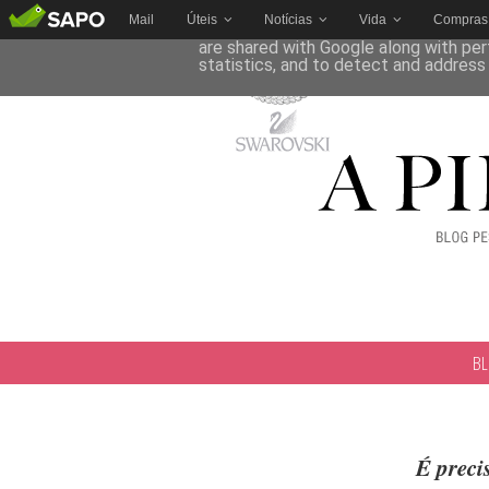
Mail
Úteis
Notícias
Vida
Compras
This site uses cookies from Google to 
are shared with Google along with per
statistics, and to detect and address
B
É preci