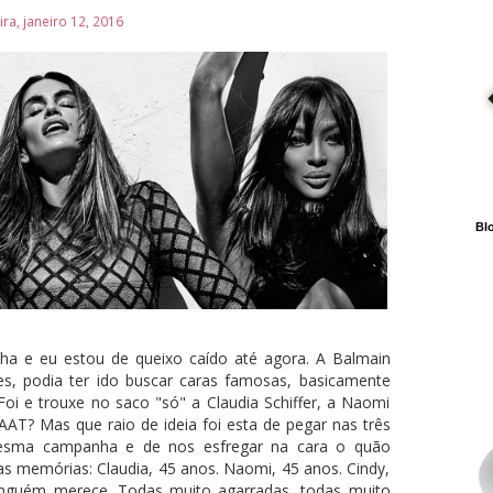
ira, janeiro 12, 2016
Blo
a e eu estou de queixo caído até agora. A Balmain
s, podia ter ido buscar caras famosas, basicamente
 Foi e trouxe no saco "só" a Claudia Schiffer, a Naomi
T? Mas que raio de ideia foi esta de pegar nas três
 mesma campanha e de nos esfregar na cara o quão
 as memórias: Claudia, 45 anos. Naomi, 45 anos. Cindy,
inguém merece. Todas muito agarradas, todas muito