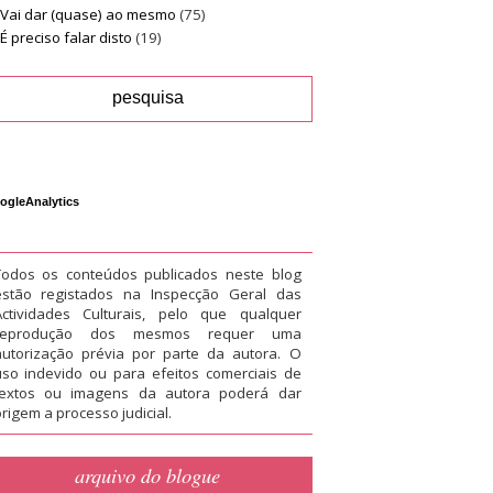
Vai dar (quase) ao mesmo
(75)
É preciso falar disto
(19)
ogleAnalytics
Todos os conteúdos publicados neste blog
estão registados na Inspecção Geral das
Actividades Culturais, pelo que qualquer
reprodução dos mesmos requer uma
autorização prévia por parte da autora. O
uso indevido ou para efeitos comerciais de
textos ou imagens da autora poderá dar
rigem a processo judicial.
arquivo do blogue