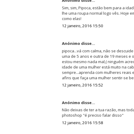
Anónimo disse...
Sim, sim, Pipoca, estão bem para a ida
lhe uma roupa normal logo vês. Hoje e
como elas!
12 janeiro, 2016 15:50
Anónimo disse...
pipoca...vá com calma, não se descuide 
uma de 5 anos e outra de 19 meses e 
estou mesmo nada mal,( ninguém acredit
idade de uma mulher está muito na cab
sempre...aprenda com mulheres reais e 
afins que faça uma mulher sentir-se be
12 janeiro, 2016 15:52
Anónimo disse...
Não deixas de ter a tua razão, mas tod
photoshop "é preciso falar disso"
12 janeiro, 2016 15:58