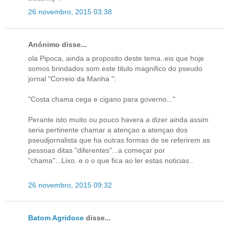
26 novembro, 2015 03:38
Anónimo disse...
ola Pipoca, ainda a proposito deste tema..eis que hoje
somos brindados som este titulo magnifico do pseudo
jornal "Correio da Manha ":
"Costa chama cega e cigano para governo..."
Perante isto muito ou pouco havera a dizer ainda assim
seria pertinente chamar a atençao a atençao dos
pseudjornalista que ha outras formas de se referirem as
pessoas ditas "diferentes"...a começar por
"chama"...Lixo. e o o que fica ao ler estas noticias..
26 novembro, 2015 09:32
Batom Agridoce
disse...