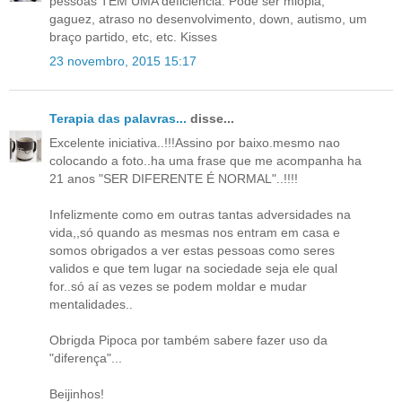
pessoas TÊM UMA deficiência. Pode ser miopia,
gaguez, atraso no desenvolvimento, down, autismo, um
braço partido, etc, etc. Kisses
23 novembro, 2015 15:17
Terapia das palavras...
disse...
Excelente iniciativa..!!!Assino por baixo.mesmo nao
colocando a foto..ha uma frase que me acompanha ha
21 anos "SER DIFERENTE É NORMAL"..!!!!
Infelizmente como em outras tantas adversidades na
vida,,só quando as mesmas nos entram em casa e
somos obrigados a ver estas pessoas como seres
validos e que tem lugar na sociedade seja ele qual
for..só aí as vezes se podem moldar e mudar
mentalidades..
Obrigda Pipoca por também sabere fazer uso da
"diferença"...
Beijinhos!