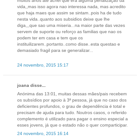
muitos anos ate achei que era alguma penalizaçao da
vida,,mas isso agora nao interessa nada, mas acredito
que haja maes que assim se sintam..pois ha de tudo
nesta vida..quanto aos subsidios deixe que lhe
diga,,,que sao uma miseria...na maior parte das vezes
servem de suporte ou reforço as familias que nao os
podem ter em casa e tem que os
instituilizarem..portanto..como disse..esta questao e
demasiado fragil para se generalizar...
24 novembro, 2015 15:17
joana disse...
Anónima das 13:01, muitas dessas mães/pais recebem
os subsídios por apoio à 3ª pessoa, já que no caso dos
deficientes profundos, o grau de dependência é total e
precisam de ajuda para tudo. Noutros casos, o referido
complemento é utilizado para pagar o ensino especial a
esses jovens, já que o estado não o quer comparticipar.
24 novembro, 2015 16:14