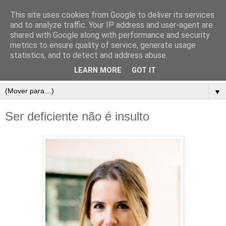
This site uses cookies from Google to deliver its services
and to analyze traffic. Your IP address and user-agent are
shared with Google along with performance and security
metrics to ensure quality of service, generate usage
statistics, and to detect and address abuse.
LEARN MORE
GOT IT
▼
Ser deficiente não é insulto