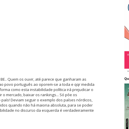
o BE.. Quem os ouvir, até parece que ganharam as
Qu
 ao povo português ao oporem-se a toda e qqr medida
rma como esta instabilidade política irá prejudicar o
ir o mercado, baixar os rankings... Só põe os
o país! Deviam seguir o exemplo dos países nórdicos,
idos quando não há maioria absoluta, para se poder
bilidade no discurso da esquerda é verdadeiramente