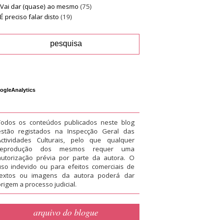
Vai dar (quase) ao mesmo
(75)
É preciso falar disto
(19)
ogleAnalytics
Todos os conteúdos publicados neste blog
estão registados na Inspecção Geral das
Actividades Culturais, pelo que qualquer
reprodução dos mesmos requer uma
autorização prévia por parte da autora. O
uso indevido ou para efeitos comerciais de
textos ou imagens da autora poderá dar
rigem a processo judicial.
arquivo do blogue