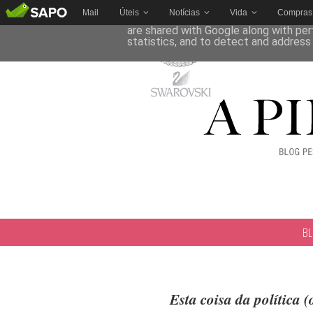
Mail
Úteis
Notícias
Vida
Compras
This site uses cookies from Google to 
are shared with Google along with per
statistics, and to detect and address
B
Esta coisa da política 