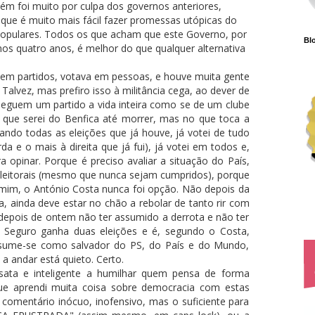
m foi muito por culpa dos governos anteriores,
que é muito mais fácil fazer promessas utópicas do
populares. Todos os que acham que este Governo, por
Blo
os quatro anos, é melhor do que qualquer alternativa
 em partidos, votava em pessoas, e houve muita gente
Talvez, mas prefiro isso à militância cega, ao dever de
seguem um partido a vida inteira como se de um clube
e que serei do Benfica até morrer, mas no que toca a
lando todas as eleições que já houve, já votei de tudo
e o mais à direita que já fui), já votei em todos e,
a opinar. Porque é preciso avaliar a situação do País,
eleitorais (mesmo que nunca sejam cumpridos), porque
a mim, o António Costa nunca foi opção. Não depois da
a, ainda deve estar no chão a rebolar de tanto rir com
depois de ontem não ter assumido a derrota e não ter
 o Seguro ganha duas eleições e é, segundo o Costa,
assume-se como salvador do PS, do País e do Mundo,
a andar está quieto. Certo.
ata e inteligente a humilhar quem pensa de forma
que aprendi muita coisa sobre democracia com estas
m comentário inócuo, inofensivo, mas o suficiente para