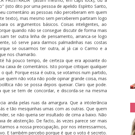
A FRUSTRADA" (assim mesmo, em caps lock), ou a
" (isto dito por uma pessoa de apelido Espírito Santo,
o meu comentário as pessoas não perceberam em quem
este texto), mas mesmo sem perceberem partiram logo
 para os argumentos básicos. Coisas inteligentes, ao
porque quando não se consegue discutir de forma mais
ssam ter outra linha de pensamento, arranca-se logo
mente, só serve para darmos palmadinhas nas costas
porque se ousarmos ter outra, aí já cai o Carmo e a
 que nos chamarão.
Até há pouco tempo, de certeza que era apoiante do
caixa de comentários. Isto porque critiquei qualquer
 o quê. Porque essa é outra, se votamos num partido,
que quem não vota não pode opinar grande coisa, mas
ítica não se possa depois queixar. Claro que pode.
a que se tem de concordar, e discorda-se na mesma
cia anda pelas ruas da amargura. Que a intolerância
 más e tão mesquinhas umas com as outras. Que quem
nder, se não queria ser insultado de cima a baixo. Não
xa de abstenção. De facto, às vezes parece ser mais
estarmos a nossa preocupação, por nos interessarmos,
ivo. E também percebo porque é que o voto é secreto.