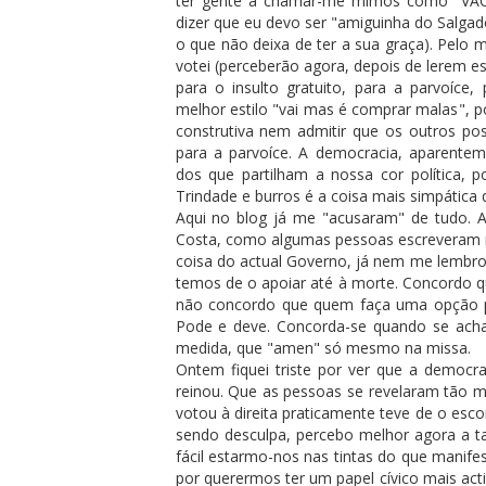
ter gente a chamar-me mimos como "VAC
dizer que eu devo ser "amiguinha do Salgado
o que não deixa de ter a sua graça). Pel
votei (perceberão agora, depois de lerem 
para o insulto gratuito, para a parvoíce,
melhor estilo "vai mas é comprar malas", 
construtiva nem admitir que os outros po
para a parvoíce. A democracia, aparente
dos que partilham a nossa cor política, 
Trindade e burros é a coisa mais simpática
Aqui no blog já me "acusaram" de tudo. 
Costa, como algumas pessoas escreveram na 
coisa do actual Governo, já nem me lembro
temos de o apoiar até à morte. Concordo 
não concordo que quem faça uma opção pol
Pode e deve. Concorda-se quando se ach
medida, que "amen" só mesmo na missa.
Ontem fiquei triste por ver que a democra
reinou. Que as pessoas se revelaram tão
votou à direita praticamente teve de o esco
sendo desculpa, percebo melhor agora a ta
fácil estarmo-nos nas tintas do que manif
por querermos ter um papel cívico mais act