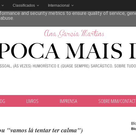
Classificados
Internacional
deliver its services and to analyze traffic. Your IP address and
formance and security metrics to ensure quality of service, ge
 abuse.
LOG
LIVROS
IMPRENSA
SOBRE MIM/CONTAC
Bl
(ou "vamos lá tentar ter calma")
Blo