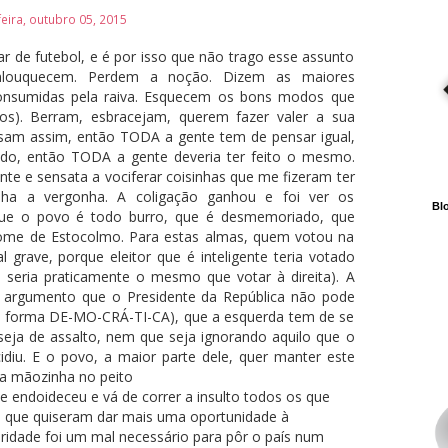
eira, outubro 05, 2015
ar de futebol, e é por isso que não trago esse assunto
enlouquecem. Perdem a noção. Dizem as maiores
 Consumidas pela raiva. Esquecem os bons modos que
tos). Berram, esbracejam, querem fazer valer a sua
nsam assim, então TODA a gente tem de pensar igual,
do, então TODA a gente deveria ter feito o mesmo.
nte e sensata a vociferar coisinhas que me fizeram ter
ha a vergonha. A coligação ganhou e foi ver os
Blo
Que o povo é todo burro, que é desmemoriado, que
rome de Estocolmo. Para estas almas, quem votou na
grave, porque eleitor que é inteligente teria votado
 seria praticamente o mesmo que votar à direita). A
o argumento que o Presidente da República não pode
de forma DE-MO-CRÁ-TI-CA), que a esquerda tem de se
seja de assalto, nem que seja ignorando aquilo que o
idiu. E o povo, a maior parte dele, quer manter este
a mãozinha no peito
 endoideceu e vá de correr a insulto todos os que
s que quiseram dar mais uma oportunidade à
ridade foi um mal necessário para pôr o país num