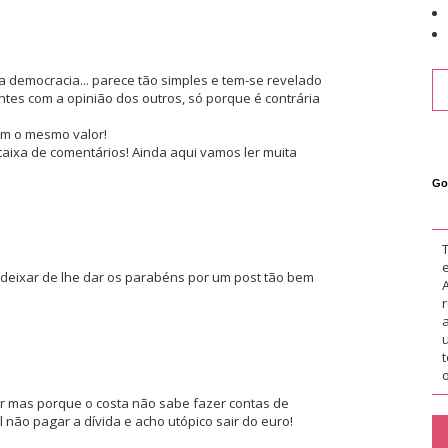
 democracia... parece tão simples e tem-se revelado
ntes com a opinião dos outros, só porque é contrária
êm o mesmo valor!
caixa de comentários! Ainda aqui vamos ler muita
Go
deixar de lhe dar os parabéns por um post tão bem
o
or mas porque o costa não sabe fazer contas de
 não pagar a dívida e acho utópico sair do euro!