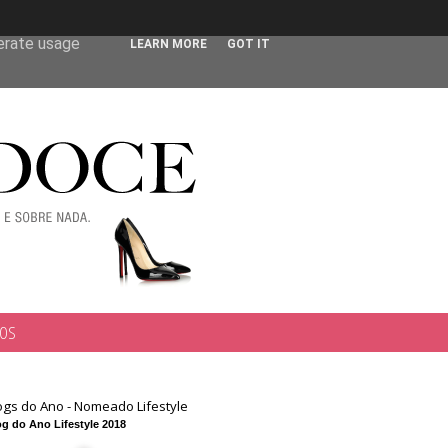
 user-agent
nerate usage
LEARN MORE
GOT IT
TOS
ogs do Ano - Nomeado Lifestyle
g do Ano Lifestyle 2018