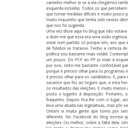
caminho melhor (e se a ela chegámos també
esquerda incluída). Todos os que percebem 
que tomar medidas difíceis e muito pouco 
muito mauzinho que tenha sido nestes últim
que nos foi sugerida.
Uma vez disse aqui no blog que não votava
a dizer-me que essa era uma visão ingénua. 
votar num partido só porque sim, aos que 
de futebol se tratasse. Tenho a certeza d
política sou bastante mais volátil. Contemp
um pouco. Do PCP ao PP (o mais à esquerda 
por isso, sinto-me bastante confortável par
porque é preciso olhar para os programas 
é preciso olhar para os candidatos. E, par
sacanice que fez ao Seguro que, a esta hor
os resultados das eleições. E muito menos 
posto o lugarito à disposição. Portanto,
fraquinho. Depois fica-lhe com o lugar, 
leva uma abada nas legislativas, mas pôr-se 
Ontem vi muita gente que tomo por sens
diferente. No Facebook do blog escrevi 
eleições. Ou melhor, sobre a falta dela. U