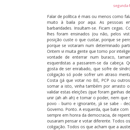
segunda-f
Falar de política é mais ou menos como fal
muito à baila por aqui. As pessoas 
barbaridades. Insultam-se. Ficam cegas.
lhes foram ensinados (ou não, pelos vis
posição custe o que custar, porque se pe
porque se votaram num determinado parti
Ontem vi muita gente que tomo por intelige
vontade de enterrar num buraco, taman
esquerdistas a passarem-se da cabeça. 
gosta de ser enrabado, que sofre de sínd
coligação só pode sofrer um atraso mental 
Costa (já que votar no BE, PCP ou outros
somar a isto, vinha também por arrasto 
validar estas eleições (que foram ganhas 
unir (ah ah ah) e tomar o poder, nem que 
povo - burro e ignorante, já se sabe - dec
Governo. Ponto. A esquerda, que bate com 
sempre em honra da democracia, de repente
ousaram pensar e votar diferente. Todos o
coligação. Todos os que acham que a auste