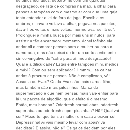
de olhos fechados, deparo-me com um qualquer
desgraçado, de lista de compras na mão, a olhar para
pensos e tampões com o mesmo ar com que uma gaja
tenta entender a lei do fora de jogo. Encolhia os
ombros, olhava e voltava a olhar, pegava nos pacotes,
dava-lhes voltas e mais voltas, murmurava "sei lá eu".
Prolonguei a minha busca por mais uns minutos, para
assistir a tão encantador momento. Achei fofinho ele
andar ali a comprar pensos para a mulher ou para a
namorada, mas não deixei de ter um certo sentimento
cínico-vingativo de "sofre para aí, meu desgraçado!
Qual é a dificuldade? Estás entre tampões mini, médios
e máxi? Com ou sem aplicador? Hmmm... se calhar
andas à procura de pensos. Não é complicado, vá!
Ausonia ou Evax? Os da Evax são mais caros, filho,
mas também são mais jeitosinhos. Marca do
supermercado é que nem pensar, mais vale enfiar para
lá um pacote de algodão, que o efeito é o mesmo.
Então, meu banana? Odorfresh normal abas, odorfresh
super abas ou odorfresh super plus abas? Hã? Qual vai
ser? Mexe-te, que tens a mulher em casa a esvair-se!
Depressinha! Ai vais mesmo levar com abas? Já
decidiste? É assim, não é? Os gajos decidem por eles