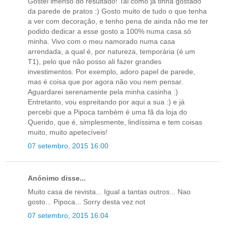
Gostei imenso do resultado! Tal como já tinha gostado
da parede de pratos :) Gosto muito de tudo o que tenha
a ver com decoração, e tenho pena de ainda não me ter
podido dedicar a esse gosto a 100% numa casa só
minha. Vivo com o meu namorado numa casa
arrendada, a qual é, por natureza, temporária (é um
T1), pelo que não posso ali fazer grandes
investimentos. Por exemplo, adoro papel de parede,
mas é coisa que por agora não vou nem pensar.
Aguardarei serenamente pela minha casinha :)
Entretanto, vou espreitando por aqui a sua :) e já
percebi que a Pipoca também é uma fã da loja do
Querido, que é, simplesmente, lindíssima e tem coisas
muito, muito apetecíveis!
07 setembro, 2015 16:00
Anónimo disse...
Muito casa de revista... Igual a tantas outros... Nao
gosto... Pipoca... Sorry desta vez not
07 setembro, 2015 16:04