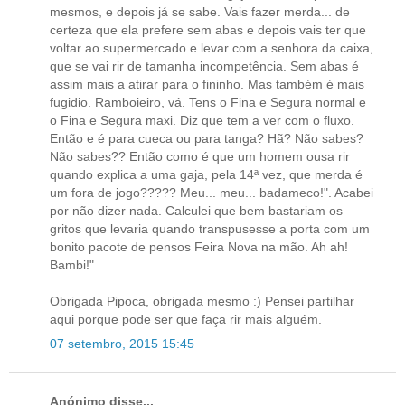
mesmos, e depois já se sabe. Vais fazer merda... de
certeza que ela prefere sem abas e depois vais ter que
voltar ao supermercado e levar com a senhora da caixa,
que se vai rir de tamanha incompetência. Sem abas é
assim mais a atirar para o fininho. Mas também é mais
fugidio. Ramboieiro, vá. Tens o Fina e Segura normal e
o Fina e Segura maxi. Diz que tem a ver com o fluxo.
Então e é para cueca ou para tanga? Hã? Não sabes?
Não sabes?? Então como é que um homem ousa rir
quando explica a uma gaja, pela 14ª vez, que merda é
um fora de jogo????? Meu... meu... badameco!". Acabei
por não dizer nada. Calculei que bem bastariam os
gritos que levaria quando transpusesse a porta com um
bonito pacote de pensos Feira Nova na mão. Ah ah!
Bambi!"
Obrigada Pipoca, obrigada mesmo :) Pensei partilhar
aqui porque pode ser que faça rir mais alguém.
07 setembro, 2015 15:45
Anónimo disse...