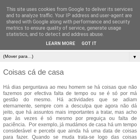
This site uses cookies from Google to deliver its services
and to analyze traffic. Your IP address and user-agent are
shared with Google along with performance and security
metrics to ensure quality of service, generate usage
statistics, and to detect and address abuse.
LEARN MORE
GOT IT
▼
Coisas cá de casa
Há dias perguntava ao meu homem se há coisas que não
fazemos por efectiva falta de tempo ou se é só por má
gestão do mesmo. Há actividades que se adiam
eternamente, sempre com a desculpa que agora não dá
jeito, que há assuntos mais importantes a tratar, mas acho
que às vezes é só mesmo por preguiça ou falta de
paciência. Por exemplo, já mudámos de casa há um tempo
considerável e percebi que ainda há uma data de coisas
para fazer. Quando se muda trata-se logo das coisas