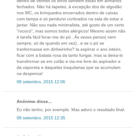
dentro de vitrines os livros também estão em armários
fechados. Não há tapetes, à excepção dos de algodão
nos WC, os brinquedos encerrados dentro de caixas
com tampa e só pendurei cortinados na sala de estar e
jantar. Não sou nada minimalista, até gosto de um certo
"rococó", mas somos todos alérgicos! Mesmo assim não
é tarefa fácil livrar-me do pó...Ás vezes penso( nem
sempre, só de quando em vez)...e se o pó se
tranformasse em dinheirinho? Ia espirrar o ano inteiro,
ficar com a batata roxa da tanto fungar, mas ia deixa-lo
transformar-se em cotão e via-me livre do aspirador e
da vaporeta e daquelas traquitanas que se acumulam
na despensa!
08 setembro, 2015 12:06
Anónimo disse...
Eu não tenho, por exemplo. Mas adoro o resultado final.
08 setembro, 2015 12:35