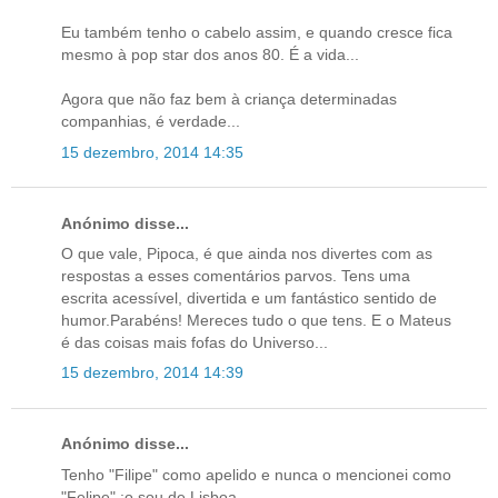
Eu também tenho o cabelo assim, e quando cresce fica
mesmo à pop star dos anos 80. É a vida...
Agora que não faz bem à criança determinadas
companhias, é verdade...
15 dezembro, 2014 14:35
Anónimo disse...
O que vale, Pipoca, é que ainda nos divertes com as
respostas a esses comentários parvos. Tens uma
escrita acessível, divertida e um fantástico sentido de
humor.Parabéns! Mereces tudo o que tens. E o Mateus
é das coisas mais fofas do Universo...
15 dezembro, 2014 14:39
Anónimo disse...
Tenho "Filipe" como apelido e nunca o mencionei como
"Felipe" :o sou de Lisboa.