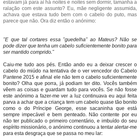
estavam já para aí há noites e noites sem dormir, tamanha a
ralação com este assunto? Eu, mãe negligente assumida,
achava que estava tudo bem com o cabelo do puto, mas
parece que não. Ora diz então o anónimo:
"E que tal cortares essa "guedelha" ao Mateus? Não se
pode dizer que tenha um cabelo suficientemente bonito para
ser mantido comprido."
Caiu-me tudo aos pés. Então ando eu a deixar crescer o
cabelo do miúdo na tentativa de o ver vencedor do Cabelo
Pantene 2015 e afinal ele não tem o cabelo suficientemente
bonito? Olha que porra, já podiam ter dito. Vocês também
vêem as coisas e guardam tudo para vocês. Se não fosse
este anónimo a fazer-me ver a luz continuava eu aqui feita
parva a achar que a criança tem um cabelo quase tão bonito
como o do Príncipe George, esse sacaninha que está
sempre impecável e bem penteado. Não contente por eu
não ter publicado o primeiro comentário, e imbuído do seu
espírito missionário, o anónimo continuou a tentar alertar-me
para esta desgraça que se passa no meu lar: