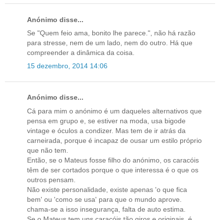
Anónimo disse...
Se "Quem feio ama, bonito lhe parece.", não há razão
para stresse, nem de um lado, nem do outro. Há que
compreender a dinâmica da coisa.
15 dezembro, 2014 14:06
Anónimo disse...
Cá para mim o anónimo é um daqueles alternativos que
pensa em grupo e, se estiver na moda, usa bigode
vintage e óculos a condizer. Mas tem de ir atrás da
carneirada, porque é incapaz de ousar um estilo próprio
que não tem.
Então, se o Mateus fosse filho do anónimo, os caracóis
têm de ser cortados porque o que interessa é o que os
outros pensam.
Não existe personalidade, existe apenas 'o que fica
bem' ou 'como se usa' para que o mundo aprove.
chama-se a isso insegurança, falta de auto estima.
Se o Mateus tem uns caracóis tão giros e originais, é