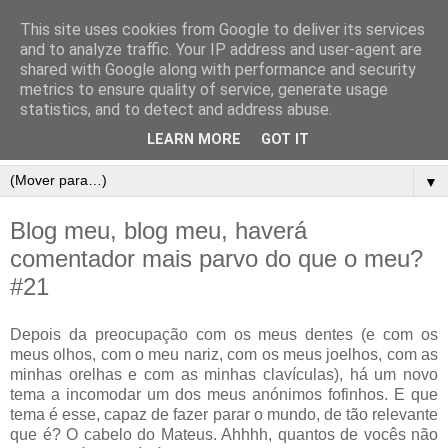
This site uses cookies from Google to deliver its services
and to analyze traffic. Your IP address and user-agent are
shared with Google along with performance and security
metrics to ensure quality of service, generate usage
statistics, and to detect and address abuse.
LEARN MORE
GOT IT
▼
Blog meu, blog meu, haverá
comentador mais parvo do que o meu?
#21
Depois da preocupação com os meus dentes (e com os
meus olhos, com o meu nariz, com os meus joelhos, com as
minhas orelhas e com as minhas clavículas), há um novo
tema a incomodar um dos meus anónimos fofinhos. E que
tema é esse, capaz de fazer parar o mundo, de tão relevante
que é? O cabelo do Mateus. Ahhhh, quantos de vocês não