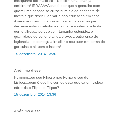
mesquinha tão maldosa... até com uma criança
embirram! IRRAAAAA que é pior que a gentalha com
quem uma pessoa se cruza num dia de enchente de
metro e que decidiu deixar a boa educação em casa....
A serio anónimo... não se engasge, não se trinque...
deixe-se estar quietinho a matutar e a odiar a vida da
gente alheia... porque com tamanha estupidez e
quantidade de veneno ainda provoca outra crise de
legionella, se começa a irradiar o seu suor em forma de
gotículas e alguém o inspira!
15 dezembro, 2014 13:36
Anónimo disse...
Hummm...eu sou Filipa e não Felipa e sou de
Lisboa....qem é que lhe contou essa que cá em Lisboa
não existe Filipes e Filipas?
15 dezembro, 2014 13:36
Anónimo disse...