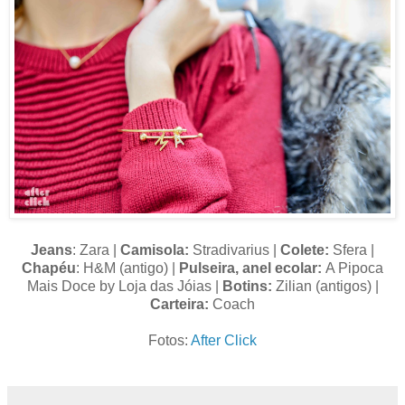
Jeans
: Zara |
Camisola:
Stradivarius |
Colete:
Sfera |
Chapéu
: H&M (antigo) |
Pulseira, anel ecolar:
A Pipoca
Mais Doce by Loja das Jóias |
Botins:
Zilian (antigos) |
Carteira:
Coach
Fotos:
After Click