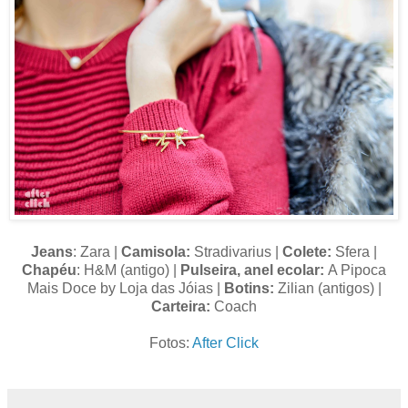
Jeans
: Zara |
Camisola:
Stradivarius |
Colete:
Sfera |
Chapéu
: H&M (antigo) |
Pulseira, anel ecolar:
A Pipoca
Mais Doce by Loja das Jóias |
Botins:
Zilian (antigos) |
Carteira:
Coach
Fotos:
After Click