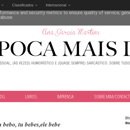
Classificados
Internacional
deliver its services and to analyze traffic. Your IP address and
formance and security metrics to ensure quality of service, ge
 abuse.
LOG
LIVROS
IMPRENSA
SOBRE MIM/CONTAC
Bl
 bebo, tu bebes,ele bebe
Blo