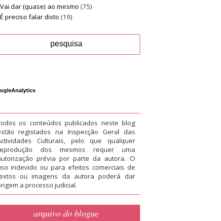
Vai dar (quase) ao mesmo
(75)
É preciso falar disto
(19)
ogleAnalytics
Todos os conteúdos publicados neste blog
estão registados na Inspecção Geral das
Actividades Culturais, pelo que qualquer
reprodução dos mesmos requer uma
autorização prévia por parte da autora. O
uso indevido ou para efeitos comerciais de
textos ou imagens da autora poderá dar
rigem a processo judicial.
arquivo do blogue