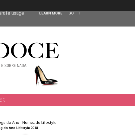
 user-agent
nerate usage
LEARN MORE
GOT IT
TOS
ogs do Ano - Nomeado Lifestyle
g do Ano Lifestyle 2018