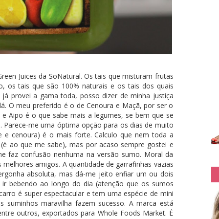
reen Juices da SoNatural. Os tais que misturam frutas
 os tais que são 100% naturais e os tais dos quais
 já provei a gama toda, posso dizer de minha justiça
á. O meu preferido é o de Cenoura e Maçã, por ser o
 e Aipo é o que sabe mais a legumes, se bem que se
ã. Parece-me uma óptima opção para os dias de muito
e e cenoura) é o mais forte. Calculo que nem toda a
 (é ao que me sabe), mas por acaso sempre gostei e
 me faz confusão nenhuma na versão sumo. Moral da
s melhores amigos. A quantidade de garrafinhas vazias
rgonha absoluta, mas dá-me jeito enfiar um ou dois
 ir bebendo ao longo do dia (atenção que os sumos
arro é super espectacular e tem uma espécie de mini
tes suminhos maravilha fazem sucesso. A marca está
entre outros, exportados para Whole Foods Market. É