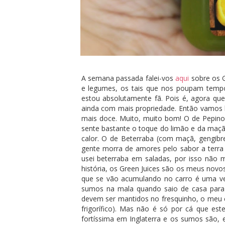
A semana passada falei-vos
aqui
sobre os G
e legumes, os tais que nos poupam tempo,
estou absolutamente fã. Pois é, agora que
ainda com mais propriedade. Então vamos l
mais doce. Muito, muito bom! O de Pepino
sente bastante o toque do limão e da maç
calor. O de Beterraba (com maçã, gengibr
gente morra de amores pelo sabor a terra
usei beterraba em saladas, por isso não
história, os Green Juices são os meus novo
que se vão acumulando no carro é uma ve
sumos na mala quando saio de casa para
devem ser mantidos no fresquinho, o meu c
frigorífico). Mas não é só por cá que es
fortíssima em Inglaterra e os sumos são, 