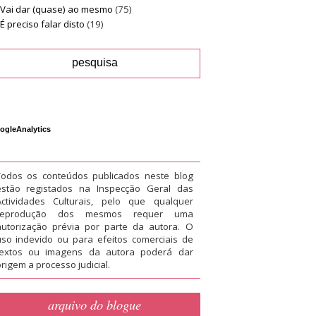
Vai dar (quase) ao mesmo
(75)
É preciso falar disto
(19)
ogleAnalytics
Todos os conteúdos publicados neste blog
estão registados na Inspecção Geral das
Actividades Culturais, pelo que qualquer
reprodução dos mesmos requer uma
autorização prévia por parte da autora. O
uso indevido ou para efeitos comerciais de
textos ou imagens da autora poderá dar
rigem a processo judicial.
arquivo do blogue