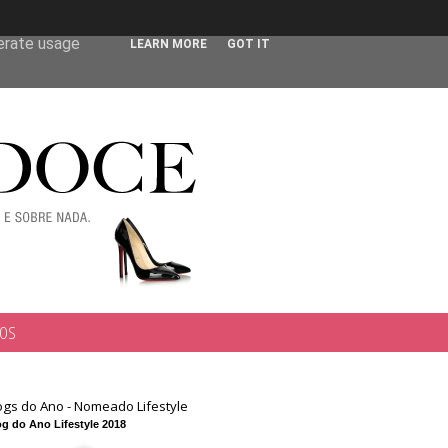
 user-agent
nerate usage
LEARN MORE
GOT IT
TOS
ogs do Ano - Nomeado Lifestyle
g do Ano Lifestyle 2018