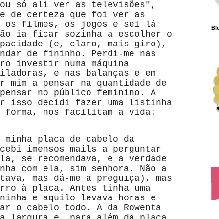
ou só ali ver as televisões",
e de certeza que foi ver as
 os filmes, os jogos e sei lá
Blo
ão ia ficar sozinha a escolher o
pacidade (e, claro, mais giro),
ndar de fininho. Perdi-me nas
ro investir numa máquina
iladoras, e nas balanças e em
r mim a pensar na quantidade de
pensar no público feminino. A
r isso decidi fazer uma listinha
 forma, nos facilitam a vida:
 minha placa de cabelo da
cebi imensos mails a perguntar
la, se recomendava, e a verdade
nha com ela, sim senhora. Não a
tava, mas dá-me a preguiça), mas
rro à placa. Antes tinha uma
ninha e aquilo levava horas e
ar o cabelo todo. A da Rowenta
a largura e, para além da placa,