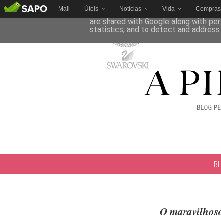
Mail
Úteis
Notícias
Vida
Compras
This site uses cookies from Google to 
are shared with Google along with per
statistics, and to detect and address
B
O maravilhos