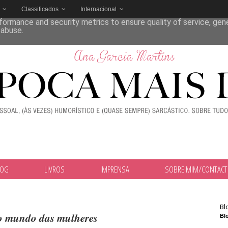
Classificados
Internacional
deliver its services and to analyze traffic. Your IP address and
formance and security metrics to ensure quality of service, ge
 abuse.
LOG
LIVROS
IMPRENSA
SOBRE MIM/CONTAC
Bl
o mundo das mulheres
Blo