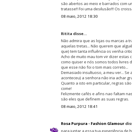
são abertos ao meio e barrados com u
tratasse!! Foi uma desilusão!!! Os croi
08 maio, 2012 18:30
Ritita disse...
Não admira que as lojas ou marcas a t
aquelas tretas... Não querem que algué
que) tem tanta influência os venha critic
Acho de muito mau tom vir dizer estas c
como quiser e nós somos todos livres d
que esse não foi o tom mais correto...
Demasiado insultuoso, a meu ver... Se 
aconteceu) a senhora não iria achar gr
Quanto a isto em particular, regras sã
come!
Felizmente cafés e afins nao faltam na
são eles que definem as suas regras.
08 maio, 2012 18:41
Rosa Purpura - Fashion Glamour
diss
para juntar a essa tua experiência de h