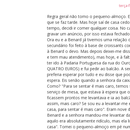
terça-
Regra geral não tomo o pequeno-almoço. En
que se faz tarde. Mas hoje saí de casa cedo
tempo, decidi ir comer qualquer coisa. No 
gravar um anúncio, por isso estava fechado.
Ora eu e a Benard já tivemos uma relação 
secundário foi feito à base de croissants c
à Benard o devo. Mas depois deixei-me diss
e tem mau atendimento), mas hoje, e à falta
ter ido à Padaria Portuguesa da rua do Our
QUATRO EUROS) e fui pedir ao balcão. A se
preferia esperar por tudo e eu disse que po
espera. Eis senão quando a senhora da caix
Como? "Para se sentar é mais caro, temos s
serviço de mesa, que estava à espera que 
ficassem prontos me levantava e ia ao balc
assim, mais caro? Se sou eu a levantar-me 
casa, para sentar é mais caro". Eram nov
Benard e a senhora mandou-me levantar da c
aquilo era absolutamente ridículo, mas ela l
casa". Tomei o pequeno-almoço em pé num 