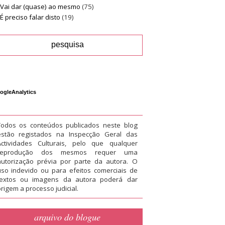
Vai dar (quase) ao mesmo
(75)
É preciso falar disto
(19)
ogleAnalytics
Todos os conteúdos publicados neste blog
estão registados na Inspecção Geral das
Actividades Culturais, pelo que qualquer
reprodução dos mesmos requer uma
autorização prévia por parte da autora. O
uso indevido ou para efeitos comerciais de
textos ou imagens da autora poderá dar
rigem a processo judicial.
arquivo do blogue