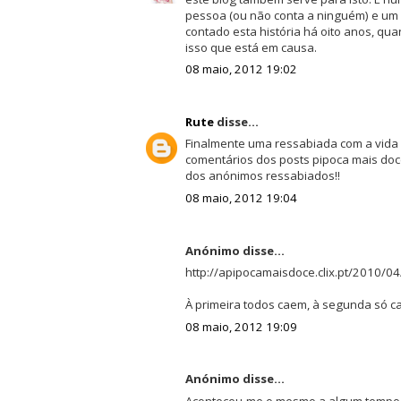
pessoa (ou não conta a ninguém) e um cl
contado esta história há oito anos, qu
isso que está em causa.
08 maio, 2012 19:02
Rute
disse...
Finalmente uma ressabiada com a vida 
comentários dos posts pipoca mais doce
dos anónimos ressabiados!!
08 maio, 2012 19:04
Anónimo disse...
http://apipocamaisdoce.clix.pt/2010/
À primeira todos caem, à segunda só c
08 maio, 2012 19:09
Anónimo disse...
Aconteceu-me o mesmo a algum tempo no