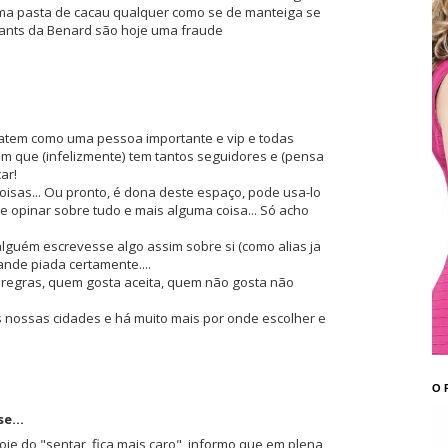
ma pasta de cacau qualquer como se de manteiga se
ssants da Benard são hoje uma fraude
ratem como uma pessoa importante e vip e todas
m que (infelizmente) tem tantos seguidores e (pensa
ar!
oisas... Ou pronto, é dona deste espaço, pode usa-lo
e opinar sobre tudo e mais alguma coisa... Só acho
alguém escrevesse algo assim sobre si (como alias ja
ande piada certamente....
o regras, quem gosta aceita, quem não gosta não
s nossas cidades e há muito mais por onde escolher e
O 
e...
oje do "sentar, fica mais caro", informo que em plena