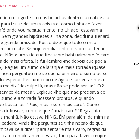
feira, maio 08, 2012
fio um iogurte e umas bolachas dentro da mala e ala
 para tratar de umas coisas e, como tinha de fazer
café onde vou habitualmente, no Chiado, estavam a
 Sem grandes hipóteses ali na zona, decidi ir à Benard.
de grande amizade. Posso dizer que todo o meu
om chocolate. Se hoje em dia tenho o rabo que tenho,
o. Não é um sítio que frequente habitualmente (é caro
 de mais oferta, lá fui (lembrei-me depois que podia
Blo
o). Paguei um sumo de laranja e meia torrada (quase
nhora perguntou-me se queria primeiro o sumo ou se
dia esperar. Pedi um copo de água e fui sentar-me à
a me diz "desculpe lá, mas não se pode sentar". Oi?
erviço de mesa". Expliquei-lhe que não precisava de
o sumo e a torrada ficassem prontos, e quando
ão buscá-los. "Pois, mas isso é mais caro". Como
e a ir buscar, como é que é mais caro? "Regras da
e da manhã. Não estava NINGUÉM para além de mim na
adeira. Ainda lhe perguntei se tinha noção de que
imitava-se a dizer "para sentar é mais caro, regras da
café completamente vazio, tudo para fazer cumprir