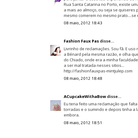
Rua Santa Catarina no Porto, existe uma
a mais ao almoço, ou seja se quiseres p
mesmo comerem no mesmo prato....se nã
08 maio, 2012 18:43
Fashion Faux Pas
disse...
Livrinho de reclamações. Sou fã. E uso 
a Bénard pela mesma razão, e olha que
do Chiado, onde era a minha faculdade,
a ser mal tratada nesses sitios...
http://fashionfauxpas-mintjulep.com
08 maio, 2012 18:48
ACupcakeWithaBow
disse...
Eu teria feito uma reclamação que falt
torradas e o sumindo e depois tinha a la
embora.
08 maio, 2012 18:51