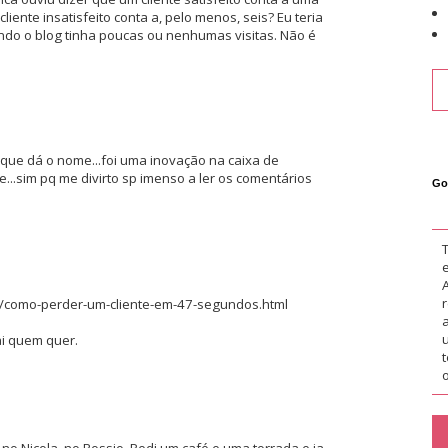
iente insatisfeito conta a, pelo menos, seis? Eu teria
ando o blog tinha poucas ou nenhumas visitas. Não é
que dá o nome...foi uma inovação na caixa de
...sim pq me divirto sp imenso a ler os comentários
Go
04/como-perder-um-cliente-em-47-segundos.html
ai quem quer.
o
 Nicola, no Rossio. Pedi um café e uma torrada e ia