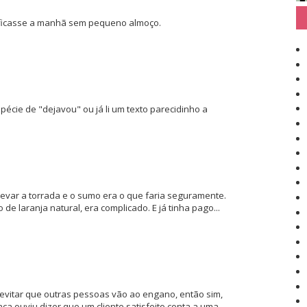
ficasse a manhã sem pequeno almoço.
écie de "dejavou" ou já li um texto parecidinho a
evar a torrada e o sumo era o que faria seguramente.
e laranja natural, era complicado. E já tinha pago...
 evitar que outras pessoas vão ao engano, então sim,
ca ouviu dizer que um cliente satisfeito conta a uma