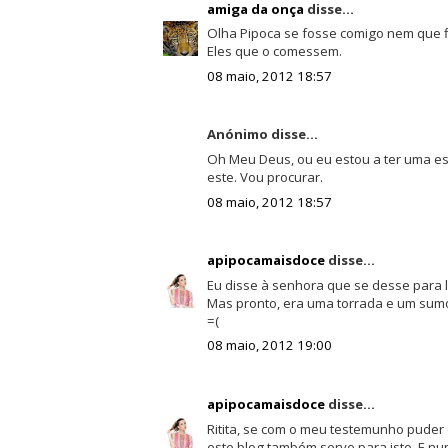
amiga da onça
disse...
Olha Pipoca se fosse comigo nem que 
Eles que o comessem.
08 maio, 2012 18:57
Anónimo disse...
Oh Meu Deus, ou eu estou a ter uma esp
este. Vou procurar.
08 maio, 2012 18:57
apipocamaisdoce
disse...
Eu disse à senhora que se desse para l
Mas pronto, era uma torrada e um sumo d
=(
08 maio, 2012 19:00
apipocamaisdoce
disse...
Ritita, se com o meu testemunho puder
este blog também serve para isto. E nun