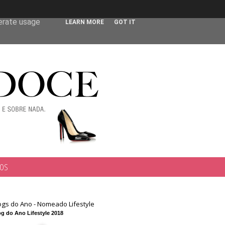
 user-agent
nerate usage
LEARN MORE
GOT IT
TOS
ogs do Ano - Nomeado Lifestyle
g do Ano Lifestyle 2018