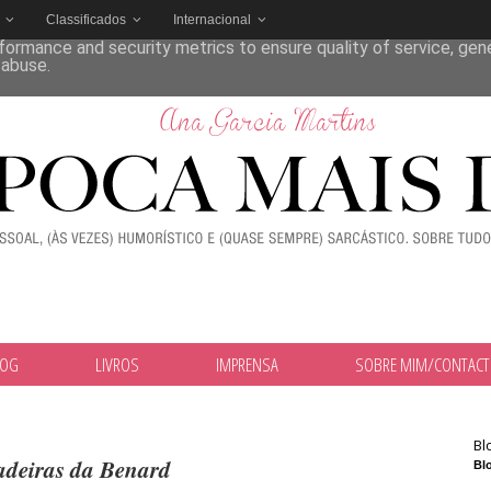
Classificados
Internacional
deliver its services and to analyze traffic. Your IP address and
formance and security metrics to ensure quality of service, ge
 abuse.
LOG
LIVROS
IMPRENSA
SOBRE MIM/CONTAC
Bl
cadeiras da Benard
Blo