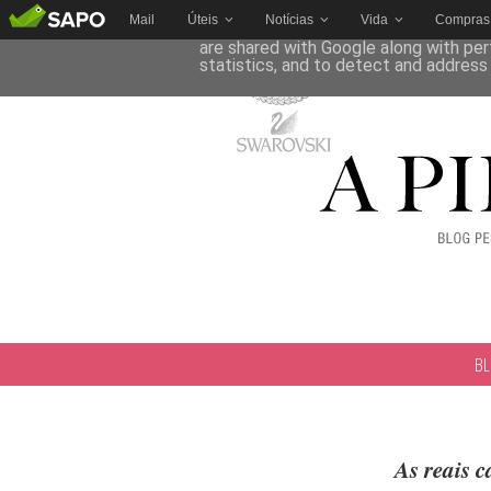
Mail
Úteis
Notícias
Vida
Compras
This site uses cookies from Google to 
are shared with Google along with per
statistics, and to detect and address
B
As reais 