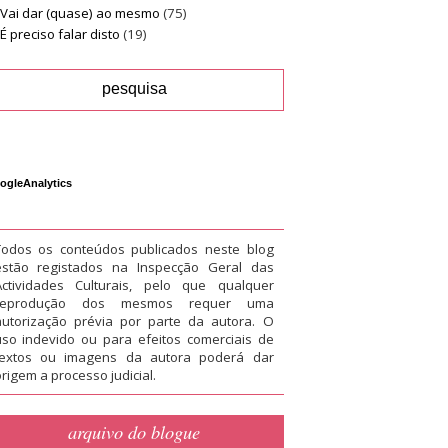
Vai dar (quase) ao mesmo
(75)
É preciso falar disto
(19)
ogleAnalytics
Todos os conteúdos publicados neste blog
estão registados na Inspecção Geral das
Actividades Culturais, pelo que qualquer
reprodução dos mesmos requer uma
autorização prévia por parte da autora. O
uso indevido ou para efeitos comerciais de
textos ou imagens da autora poderá dar
rigem a processo judicial.
arquivo do blogue