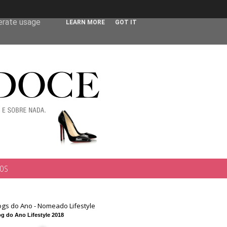
 user-agent
nerate usage
LEARN MORE
GOT IT
TOS
ogs do Ano - Nomeado Lifestyle
g do Ano Lifestyle 2018