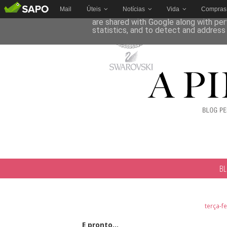
Mail
Úteis
Notícias
Vida
Compras
This site uses cookies from Google to 
are shared with Google along with per
statistics, and to detect and address
B
terça-fe
E pronto...