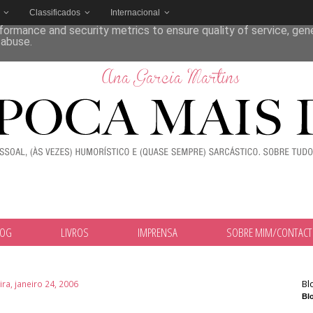
Classificados
Internacional
deliver its services and to analyze traffic. Your IP address and
formance and security metrics to ensure quality of service, ge
 abuse.
LOG
LIVROS
IMPRENSA
SOBRE MIM/CONTAC
Bl
ira, janeiro 24, 2006
Blo