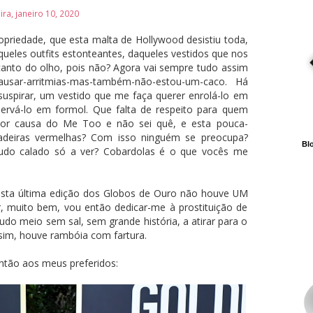
ira, janeiro 10, 2020
priedade, que esta malta de Hollywood desistiu toda,
ueles outfits estonteantes, daqueles vestidos que nos
anto do olho, pois não? Agora vai sempre tudo assim
sar-arritmias-mas-também-não-estou-um-caco. Há
uspirar, um vestido que me faça querer enrolá-lo em
ervá-lo em formol. Que falta de respeito para quem
 por causa do Me Too e não sei quê, e esta pouca-
adeiras vermelhas? Com isso ninguém se preocupa?
Blo
tudo calado só a ver? Cobardolas é o que vocês me
esta última edição dos Globos de Ouro não houve UM
, muito bem, vou então dedicar-me à prostituição de
udo meio sem sal, sem grande história, a atirar para o
 sim, houve rambóia com fartura.
ntão aos meus preferidos: