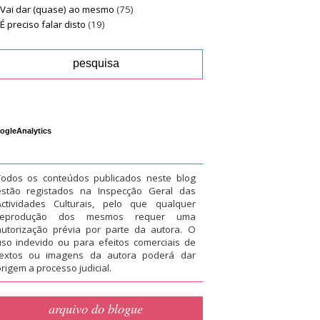
Vai dar (quase) ao mesmo
(75)
É preciso falar disto
(19)
ogleAnalytics
Todos os conteúdos publicados neste blog
estão registados na Inspecção Geral das
Actividades Culturais, pelo que qualquer
reprodução dos mesmos requer uma
autorização prévia por parte da autora. O
uso indevido ou para efeitos comerciais de
textos ou imagens da autora poderá dar
rigem a processo judicial.
arquivo do blogue