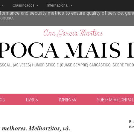
Classificados
Internacional
deliver its services and to analyze traffic. Your IP address and
formance and security metrics to ensure quality of service, ge
 abuse.
LOG
LIVROS
IMPRENSA
SOBRE MIM/CONTAC
Bl
 melhores. Melhorzitos, vá.
Blo