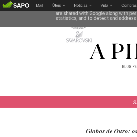
Mail
Úteis
Notícias
Vida
Compras
This site uses cookies from Google to 
are shared with Google along with per
statistics, and to detect and address
B
Globos de Ouro: os