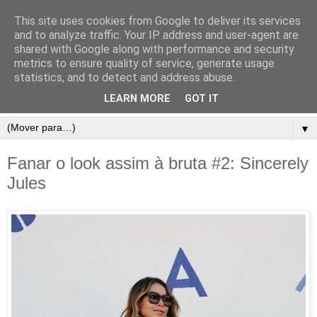
This site uses cookies from Google to deliver its services
and to analyze traffic. Your IP address and user-agent are
shared with Google along with performance and security
metrics to ensure quality of service, generate usage
statistics, and to detect and address abuse.
LEARN MORE
GOT IT
▼
Fanar o look assim à bruta #2: Sincerely
Jules