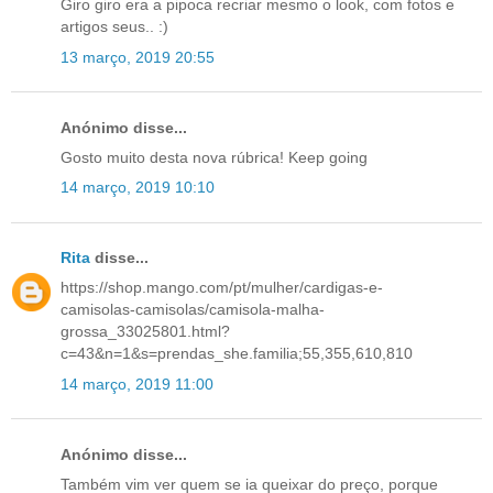
Giro giro era a pipoca recriar mesmo o look, com fotos e
artigos seus.. :)
13 março, 2019 20:55
Anónimo disse...
Gosto muito desta nova rúbrica! Keep going
14 março, 2019 10:10
Rita
disse...
https://shop.mango.com/pt/mulher/cardigas-e-
camisolas-camisolas/camisola-malha-
grossa_33025801.html?
c=43&n=1&s=prendas_she.familia;55,355,610,810
14 março, 2019 11:00
Anónimo disse...
Também vim ver quem se ia queixar do preço, porque