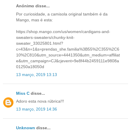
Anónimo disse...
Por curiosidade, a camisola original também é da
Mango, mas é esta:
https://shop.mango.com/us/women/cardigans-and-
sweaters-sweaters/chunky-knit-
sweater_33025801.html?
c=43&n=1&s=prendas_she.familia%3B55%2C355%2C6
10%2C810&utm_source=4441350&utm_medium=affiliat
e&utm_campaign=CJ&cjevent=9e8f44b2459111e9808a
01250a18050d
13 março, 2019 13:13
Miss C
disse...
Adoro esta nova rúbrica!!!
13 março, 2019 14:36
Unknown
disse...