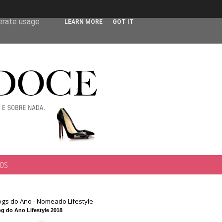
 user-agent
nerate usage
LEARN MORE
GOT IT
TOS
ogs do Ano - Nomeado Lifestyle
g do Ano Lifestyle 2018