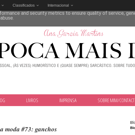
Classificados
Internacional
deliver its services and to analyze traffic. Your IP address and
formance and security metrics to ensure quality of service, ge
 abuse.
LOG
LIVROS
IMPRENSA
SOBRE MIM/CONTAC
Bl
 na moda #73: ganchos
Blo