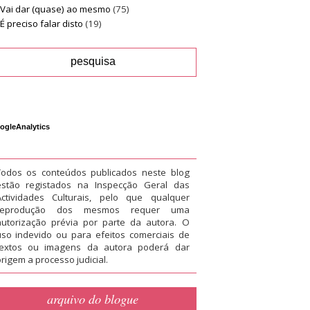
Vai dar (quase) ao mesmo
(75)
É preciso falar disto
(19)
ogleAnalytics
Todos os conteúdos publicados neste blog
estão registados na Inspecção Geral das
Actividades Culturais, pelo que qualquer
reprodução dos mesmos requer uma
autorização prévia por parte da autora. O
uso indevido ou para efeitos comerciais de
textos ou imagens da autora poderá dar
rigem a processo judicial.
arquivo do blogue