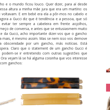
cho e o mundo ficou louco. Quer dizer, para aí desde
sa altura a minha mãe jura que era um martírio: os
 voltavam. E em bebé era ela a pôr-mos no cabelo e
agora a Gucci diz que é tendência e a pessoa, que só
evitar ter sempre a cabeleira em frente aojolhos,
omeço de conversa, e antes que se entusiasmem muito
ite da Gucci, acho importante dizer-vos que o gancho
o a mais, é mesmo assim. Mas se nem isso vos demove
na obscenidade por um gancho, más notícias. Está
espera. Claro que o statement de um gancho Gucci é
ta podem-se ir entretendo com outras sugestões que
. Ora vejam lá se há alguma coisinha que vos interesse
 com ganchos: