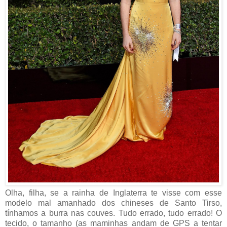
Olha, filha, se a rainha de Inglaterra te visse com esse
modelo mal amanhado dos chineses de Santo Tirso,
tínhamos a burra nas couves. Tudo errado, tudo errado! O
tecido, o tamanho (as maminhas andam de GPS a tentar