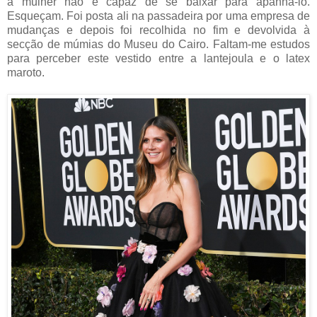
a mulher não é capaz de se baixar para apanhá-lo.
Esqueçam. Foi posta ali na passadeira por uma empresa de
mudanças e depois foi recolhida no fim e devolvida à
secção de múmias do Museu do Cairo. Faltam-me estudos
para perceber este vestido entre a lantejoula e o latex
maroto.