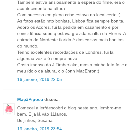
Também estive ansiosamente a espera do filme, era o
acontecimento na altura.
Com sucesso em plena crise,estava no local certo :)
As fotos estão mto bonitas, Lisboa fica sempre bonita.
Adoro os Açores, fui la pedida em casamento e por
coincidência sobe q estava grávida na ilha da Flores. A
estrada do Nordeste florida é das coisas mais bonitas
do mundo.
Tenho excelentes recordações de Londres, fui la
algumaa vez e é sempre novo.
Gosto imenso do J Timberlake, mas a minha foto foi c o
meu ídolo da altura, c o Jonh MacEnron:)
16 janeiro, 2019 22:05
MaçãPipoca
disse...
Comecei a ler/descobri o blog neste ano, lembro-me
bem. E já lá vão 11!anos.
Beijinhos, Susana
16 janeiro, 2019 23:54