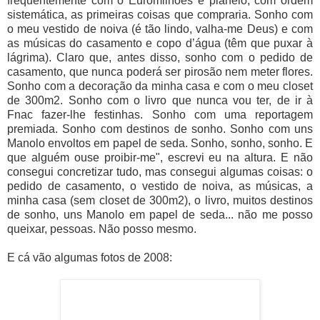
frequentemente com o Euromilhões e planeio, com ordem
sistemática, as primeiras coisas que compraria. Sonho com
o meu vestido de noiva (é tão lindo, valha-me Deus) e com
as músicas do casamento e copo d’água (têm que puxar à
lágrima). Claro que, antes disso, sonho com o pedido de
casamento, que nunca poderá ser pirosão nem meter flores.
Sonho com a decoração da minha casa e com o meu closet
de 300m2. Sonho com o livro que nunca vou ter, de ir à
Fnac fazer-lhe festinhas. Sonho com uma reportagem
premiada. Sonho com destinos de sonho. Sonho com uns
Manolo envoltos em papel de seda. Sonho, sonho, sonho. E
que alguém ouse proibir-me", escrevi eu na altura. E não
consegui concretizar tudo, mas consegui algumas coisas: o
pedido de casamento, o vestido de noiva, as músicas, a
minha casa (sem closet de 300m2), o livro, muitos destinos
de sonho, uns Manolo em papel de seda... não me posso
queixar, pessoas. Não posso mesmo.
E cá vão algumas fotos de 2008: