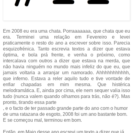
Em 2008 eu era uma chata. Porraaaaaaa, que chata que eu
era. Terminei uma relação em Fevereiro e levei
praticamente o resto do ano a escrever sobre isso. Parecia
esquizofrénica. Tanto escrevia textos a dizer que estava
óptima, e bola prá frente, e venha o próximo, como
intercalava com outros a dizer que estava na merda, que
não havia ninguém no mundo mais infeliz do que eu, que
jamais voltaria a arranjar um namorado. Ahhhhhhhhhhh,
que inferno. Estava a reler aquilo tudo e tive vontade de
enfiar chapadas em mim mesma. Que histérica
melodramática. E, ainda por cima, ele nem sequer valia isso
tudo (nunca valem quando olhamos para trás, não é?). Mas
pronto, tirando essa parte
, e o facto de ter passado grande parte do ano com o humor
de uma ratazana de esgoto, 2008 foi um ano bastante bom.
E se começou mal, terminou em bom.
Então, em Maio desse ano escrevi um texto a dizer que já