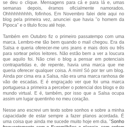
se deu o clique. Mensagens para cá e para lá e, umas
semanas depois, éramos oficialmente namorados.
Ohhhhhhhhhh, fofinhos. Em Novembro falei dele aqui no
blog pela primeira vez, anunciei que havia "o homem da
Pipoca" e o título ficou até hoje.
Também em Outubro fiz o primeiro passatempo com uma
marca. Lembro-me tão bem quando o mail chegou. Era da
Salsa e queria oferecer-me uns jeans e mais dois ou três
para sortear pelos leitores. Não estão bem a ver a loucura
que aquilo foi. Não criei o blog a pensar em potenciais
contrapartidas e, de repente, havia uma marca que me
queria oferecer qualquer coisa. A mim! Só por ter um blog.
Ainda por cima era a Salsa, não era uma marca ranhosa de
vão de escadas. E é engraçado ver que foi uma marca
portuguesa a primeira a perceber o potencial dos blogs e do
mundo virtual. E é, também, por isso que a Salsa ocupa
assim um lugar quentinho no meu coração.
Nesse ano escrevi um texto sobre sonhos e sobre a minha
capacidade de estar sempre a fazer planos acordada. É
uma coisa que ainda me sucede muito hoje em dia. "
Sonho