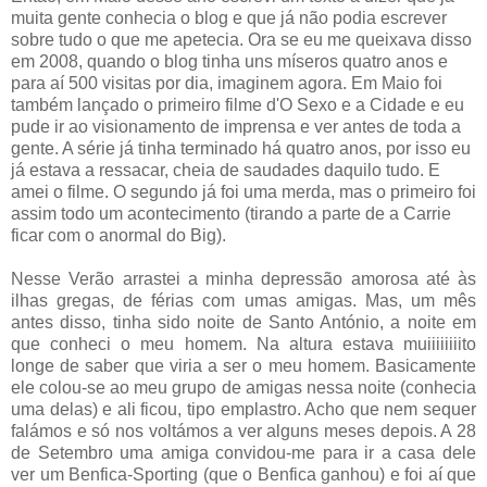
muita gente conhecia o blog e que já não podia escrever
sobre tudo o que me apetecia. Ora se eu me queixava disso
em 2008, quando o blog tinha uns míseros quatro anos e
para aí 500 visitas por dia, imaginem agora. Em Maio foi
também lançado o primeiro filme d'O Sexo e a Cidade e eu
pude ir ao visionamento de imprensa e ver antes de toda a
gente. A série já tinha terminado há quatro anos, por isso eu
já estava a ressacar, cheia de saudades daquilo tudo. E
amei o filme. O segundo já foi uma merda, mas o primeiro foi
assim todo um acontecimento (tirando a parte de a Carrie
ficar com o anormal do Big).
Nesse Verão arrastei a minha depressão amorosa até às
ilhas gregas, de férias com umas amigas. Mas, um mês
antes disso, tinha sido noite de Santo António, a noite em
que conheci o meu homem. Na altura estava muiiiiiiiito
longe de saber que viria a ser o meu homem. Basicamente
ele colou-se ao meu grupo de amigas nessa noite (conhecia
uma delas) e ali ficou, tipo emplastro. Acho que nem sequer
falámos e só nos voltámos a ver alguns meses depois. A 28
de Setembro uma amiga convidou-me para ir a casa dele
ver um Benfica-Sporting (que o Benfica ganhou) e foi aí que