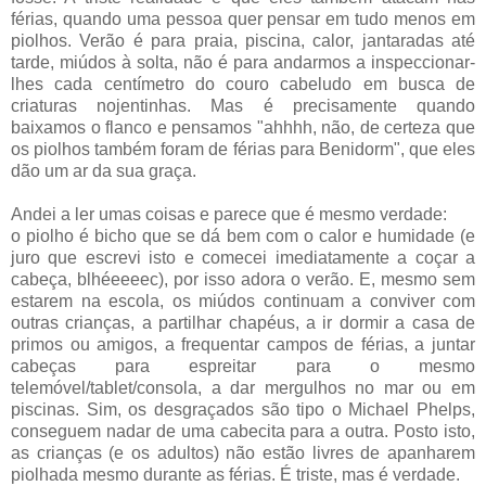
férias, quando uma pessoa quer pensar em tudo menos em
piolhos. Verão é para praia, piscina, calor, jantaradas até
tarde, miúdos à solta, não é para andarmos a inspeccionar-
lhes cada centímetro do couro cabeludo em busca de
criaturas nojentinhas. Mas é precisamente quando
baixamos o flanco e pensamos "ahhhh, não, de certeza que
os piolhos também foram de férias para Benidorm", que eles
dão um ar da sua graça.
Andei a ler umas coisas e parece que é mesmo verdade:
o piolho é bicho que se dá bem com o calor e humidade (e
juro que escrevi isto e comecei imediatamente a coçar a
cabeça, blhéeeeec), por isso adora o verão. E, mesmo sem
estarem na escola, os miúdos continuam a conviver com
outras crianças, a partilhar chapéus, a ir dormir a casa de
primos ou amigos, a frequentar campos de férias, a juntar
cabeças para espreitar para o mesmo
telemóvel/tablet/consola, a dar mergulhos no mar ou em
piscinas. Sim, os desgraçados são tipo o Michael Phelps,
conseguem nadar de uma cabecita para a outra. Posto isto,
as crianças (e os adultos) não estão livres de apanharem
piolhada mesmo durante as férias. É triste, mas é verdade.