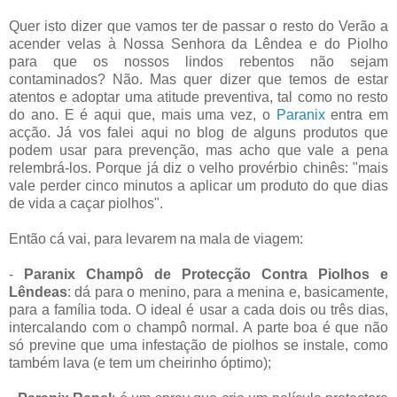
Quer isto dizer que vamos ter de passar o resto do Verão a
acender velas à Nossa Senhora da Lêndea e do Piolho
para que os nossos lindos rebentos não sejam
contaminados? Não. Mas quer dizer que temos de estar
atentos e adoptar uma atitude preventiva, tal como no resto
do ano. E é aqui que, mais uma vez, o
Paranix
entra em
acção. Já vos falei aqui no blog de alguns produtos que
podem usar para prevenção, mas acho que vale a pena
relembrá-los. Porque já diz o velho provérbio chinês: "mais
vale perder cinco minutos a aplicar um produto do que dias
de vida a caçar piolhos".
Então cá vai, para levarem na mala de viagem:
-
Paranix Champô de Protecção Contra Piolhos e
Lêndeas
: dá para o menino, para a menina e, basicamente,
para a família toda. O ideal é usar a cada dois ou três dias,
intercalando com o champô normal. A parte boa é que não
só previne que uma infestação de piolhos se instale, como
também lava (e tem um cheirinho óptimo);