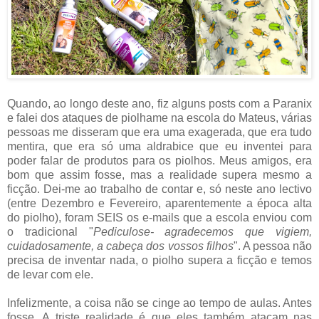
Quando, ao longo deste ano, fiz alguns posts com a Paranix
e falei dos ataques de piolhame na escola do Mateus, várias
pessoas me disseram que era uma exagerada, que era tudo
mentira, que era só uma aldrabice que eu inventei para
poder falar de produtos para os piolhos. Meus amigos, era
bom que assim fosse, mas a realidade supera mesmo a
ficção. Dei-me ao trabalho de contar e, só neste ano lectivo
(entre Dezembro e Fevereiro, aparentemente a época alta
do piolho), foram SEIS os e-mails que a escola enviou com
o tradicional "
Pediculose- agradecemos que vigiem,
cuidadosamente, a cabeça dos vossos filhos
". A pessoa não
precisa de inventar nada, o piolho supera a ficção e temos
de levar com ele.
Infelizmente, a coisa não se cinge ao tempo de aulas. Antes
fosse. A triste realidade é que eles também atacam nas