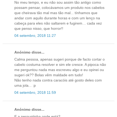
No meu tempo, e eu não sou assim tão antigo como
possam pensar, colocávamos um produto nos cabelos
que cheirava tão mal mas tão mal... tínhamos que
andar com aquilo durante horas e com um lenço na
cabeça para eles não saltarem e fugirem… cada vez
que penso nisso, que horror!!
04 setembro, 2018 11:27
Anónimo disse...
Calma pessoa, apenas sugeri porque de facto cortar o
cabelo costuma resolver e sim ele cresce. A pipoca não
me perguntou nada mas escreveu algo e eu opinei ou
sugeri ok?? Bolas vêm maldade em tudo!
Não tenho nada contra caracóis até gosto deles com
uma jola... :p
04 setembro, 2018 11:59
Anónimo disse...
E a perguntinha onde está?