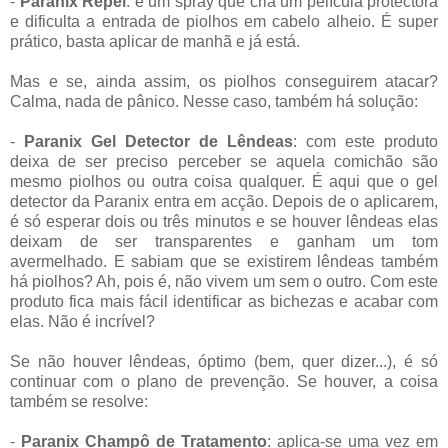
-
Paranix Repel
: é um spray que cria um película protectora
e dificulta a entrada de piolhos em cabelo alheio. É super
prático, basta aplicar de manhã e já está.
Mas e se, ainda assim, os piolhos conseguirem atacar?
Calma, nada de pânico. Nesse caso, também há solução:
-
Paranix Gel Detector de Lêndeas
: com este produto
deixa de ser preciso perceber se aquela comichão são
mesmo piolhos ou outra coisa qualquer. É aqui que o gel
detector da Paranix entra em acção. Depois de o aplicarem,
é só esperar dois ou três minutos e se houver lêndeas elas
deixam de ser transparentes e ganham um tom
avermelhado. E sabiam que se existirem lêndeas também
há piolhos? Ah, pois é, não vivem um sem o outro. Com este
produto fica mais fácil identificar as bichezas e acabar com
elas. Não é incrível?
Se não houver lêndeas, óptimo (bem, quer dizer...), é só
continuar com o plano de prevenção. Se houver, a coisa
também se resolve:
-
Paranix Champô de Tratamento
: aplica-se uma vez em