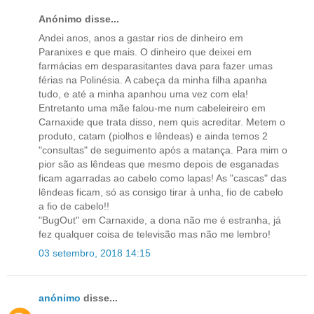
Anónimo disse...
Andei anos, anos a gastar rios de dinheiro em
Paranixes e que mais. O dinheiro que deixei em
farmácias em desparasitantes dava para fazer umas
férias na Polinésia. A cabeça da minha filha apanha
tudo, e até a minha apanhou uma vez com ela!
Entretanto uma mãe falou-me num cabeleireiro em
Carnaxide que trata disso, nem quis acreditar. Metem o
produto, catam (piolhos e lêndeas) e ainda temos 2
"consultas" de seguimento após a matança. Para mim o
pior são as lêndeas que mesmo depois de esganadas
ficam agarradas ao cabelo como lapas! As "cascas" das
lêndeas ficam, só as consigo tirar à unha, fio de cabelo
a fio de cabelo!!
"BugOut" em Carnaxide, a dona não me é estranha, já
fez qualquer coisa de televisão mas não me lembro!
03 setembro, 2018 14:15
anónimo
disse...