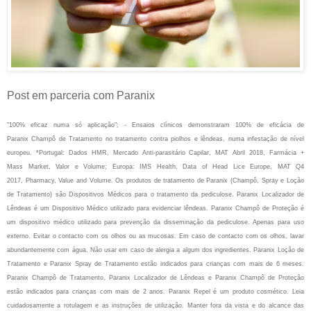
Post em parceria com Paranix
"100% eficaz numa só aplicação"; - Ensaios clínicos demonstraram 100% de eficácia de
Paranix
Champô de Tratamento no tratamento contra piolhos e lêndeas, numa infestação de nível
europeu.
*Portugal: Dados HMR, Mercado Anti-parasitário Capilar, MAT Abril 2018, Farmácia +
Mass
Market, Valor e Volume; Europa: IMS Health, Data of Head Lice Europe, MAT Q4
2017,
Pharmacy, Value and Volume. Os produtos de tratamento de Paranix (Champô, Spray e
Loção
de Tratamento) são Dispositivos Médicos para o tratamento da pediculose. Paranix
Localizador de
Lêndeas é um Dispositivo Médico utilizado para evidenciar lêndeas. Paranix
Champô de Proteção é
um dispositivo médico utilizado para prevenção da disseminação da
pediculose. Apenas para uso
externo. Evitar o contacto com os olhos ou as mucosas. Em caso
de contacto com os olhos, lavar
abundantemente com água. Não usar em caso de alergia a
algum dos ingredientes. Paranix Loção de
Tratamento e Paranix Spray de Tratamento estão
indicados para crianças com mais de 6 meses.
Paranix Champô de Tratamento, Paranix
Localizador de Lêndeas e Paranix Champô de Proteção
estão indicados para crianças com
mais de 2 anos. Paranix Repel é um produto cosmético. Leia
cuidadosamente a rotulagem e
as instruções de utilização. Manter fora da vista e do alcance das