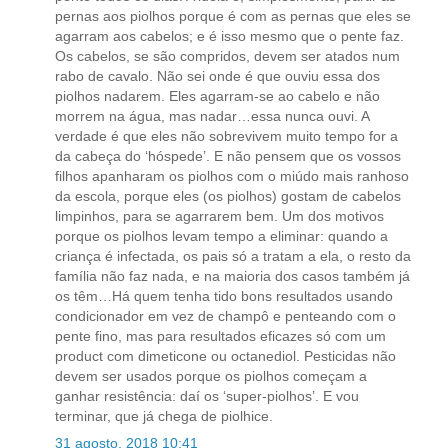
pernas aos piolhos porque é com as pernas que eles se
agarram aos cabelos; e é isso mesmo que o pente faz.
Os cabelos, se são compridos, devem ser atados num
rabo de cavalo. Não sei onde é que ouviu essa dos
piolhos nadarem. Eles agarram-se ao cabelo e não
morrem na água, mas nadar…essa nunca ouvi. A
verdade é que eles não sobrevivem muito tempo for a
da cabeça do ‘hóspede’. E não pensem que os vossos
filhos apanharam os piolhos com o miúdo mais ranhoso
da escola, porque eles (os piolhos) gostam de cabelos
limpinhos, para se agarrarem bem. Um dos motivos
porque os piolhos levam tempo a eliminar: quando a
criança é infectada, os pais só a tratam a ela, o resto da
família não faz nada, e na maioria dos casos também já
os têm…Há quem tenha tido bons resultados usando
condicionador em vez de champô e penteando com o
pente fino, mas para resultados eficazes só com um
product com dimeticone ou octanediol. Pesticidas não
devem ser usados porque os piolhos começam a
ganhar resistência: daí os ‘super-piolhos’. E vou
terminar, que já chega de piolhice.
31 agosto, 2018 10:41