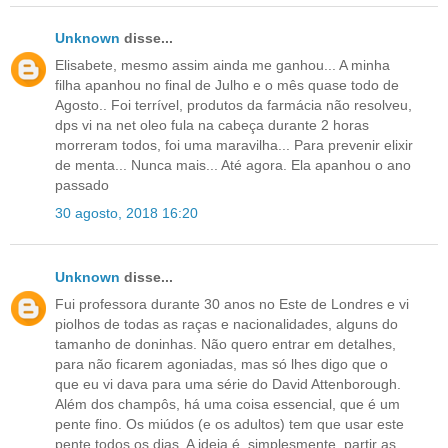
Unknown
disse...
Elisabete, mesmo assim ainda me ganhou... A minha
filha apanhou no final de Julho e o mês quase todo de
Agosto.. Foi terrível, produtos da farmácia não resolveu,
dps vi na net oleo fula na cabeça durante 2 horas
morreram todos, foi uma maravilha... Para prevenir elixir
de menta... Nunca mais... Até agora. Ela apanhou o ano
passado
30 agosto, 2018 16:20
Unknown
disse...
Fui professora durante 30 anos no Este de Londres e vi
piolhos de todas as raças e nacionalidades, alguns do
tamanho de doninhas. Não quero entrar em detalhes,
para não ficarem agoniadas, mas só lhes digo que o
que eu vi dava para uma série do David Attenborough.
Além dos champôs, há uma coisa essencial, que é um
pente fino. Os miúdos (e os adultos) tem que usar este
pente todos os dias. A ideia é, simplesmente, partir as