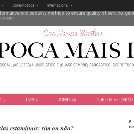
Classificados
Internacional
deliver its services and to analyze traffic. Your IP address and
formance and security metrics to ensure quality of service, ge
 abuse.
LOG
LIVROS
IMPRENSA
SOBRE MIM/CONTAC
Bl
ulas estaminais: sim ou não?
Blo