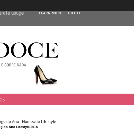
 user-agent
nerate usage
LEARN MORE
GOT IT
TOS
ogs do Ano - Nomeado Lifestyle
g do Ano Lifestyle 2018