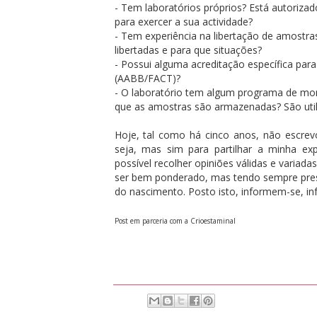
- Tem laboratórios próprios? Está autoriza
para exercer a sua actividade?
- Tem experiência na libertação de amostra
libertadas e para que situações?
- Possui alguma acreditação específica par
(AABB/FACT)?
- O laboratório tem algum programa de mon
que as amostras são armazenadas? São utili
Hoje, tal como há cinco anos, não escrev
seja, mas sim para partilhar a minha ex
possível recolher opiniões válidas e variad
ser bem ponderado, mas tendo sempre pres
do nascimento. Posto isto, informem-se, i
Post em parceria com a Crioestaminal