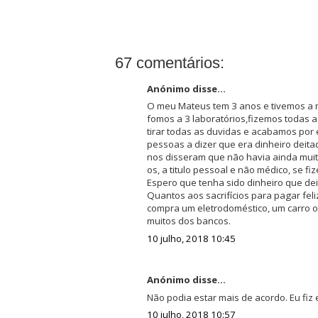
67 comentários:
Anónimo disse...
O meu Mateus tem 3 anos e tivemos a m
fomos a 3 laboratórios,fizemos todas 
tirar todas as duvidas e acabamos por 
pessoas a dizer que era dinheiro deit
nos disseram que não havia ainda muit
os, a titulo pessoal e não médico, se f
Espero que tenha sido dinheiro que deite
Quantos aos sacrifícios para pagar fe
compra um eletrodoméstico, um carro 
muitos dos bancos.
10 julho, 2018 10:45
Anónimo disse...
Não podia estar mais de acordo. Eu fiz e 
10 julho, 2018 10:57