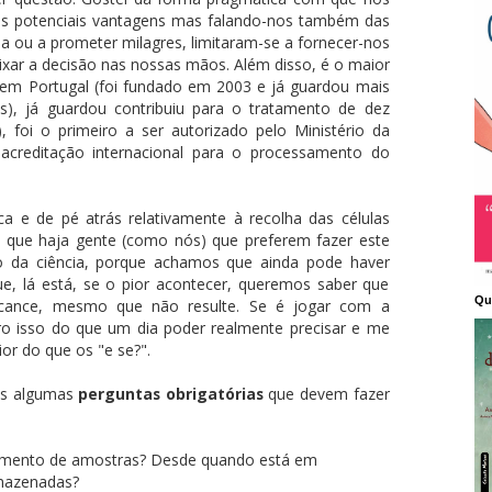
as potenciais vantagens mas falando-nos também das
ula ou a prometer milagres, limitaram-se a fornecer-nos
ixar a decisão nas nossas mãos. Além disso, é o maior
 em Portugal (foi fundado em 2003 e já guardou mais
s), já guardou contribuiu para o tratamento de dez
), foi o primeiro a ser autorizado pelo Ministério da
creditação internacional para o processamento do
a e de pé atrás relativamente à recolha das células
que haja gente (como nós) que preferem fazer este
o da ciência, porque achamos que ainda pode haver
e, lá está, se o pior acontecer, queremos saber que
Qu
cance, mesmo que não resulte. Se é jogar com a
iro isso do que um dia poder realmente precisar e me
ior do que os "e se?".
os algumas
perguntas obrigatórias
que devem fazer
enamento de amostras? Desde quando está em
mazenadas?