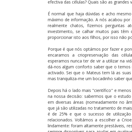
efectiva das células? Quais são as grandes
É normal que haja dúvidas e acho mesmo 
máximo de informação. A nós acabou por 
realmente chatos, fizemos perguntas a
investimento, se calhar muitos pais têm
proporcionar isto aos filhos, por isso não 
Porque é que nós optámos por fazer e porq
encaramos a criopreservação das célu
esperamos nunca ter de vir a utilizar na 
dá-nos algum conforto saber que o temos 
activado. Sei que o Mateus tem lá as suas
mas tranquiliza-me um bocadinho saber que
Depois há o lado mais "científico" e meno
na nossa decisão: sabermos que o estudo d
em diversas áreas (nomeadamente no âmb
que já são utilizadas no tratamento de mai
é de 25% e que o sucesso de utilizaçã
relacionados. Voltámos a escolher a Crio
lindamente: foram altamente prestáveis, r
sempre disponíveis para ajudar em qualqu