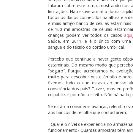
falaram sobre este tema, mostrando-nos 
limitações. Não estiveram ali a dourar a píl
todos os dados conhecidos na altura e a de
e mais antigo banco de células estaminais
de 100 mil amostras de células estaminai
crianças (podem ver todos os casos
aqui
Saúde, em 2011, e é o único com uma a
sangue e do tecido do cordão umbilical.
Percebo que continue a haver gente céptic
estaminais. Do mesmo modo que percebo 
"seguro". Porque acreditamos na evoluçã
muito para descobrir neste âmbito e porqu
fizemos tudo o que estava ao nosso al
consciência dos pais? Talvez, mas eu pref
culpabilizar por não ter feito. Não há nada p
Se estão a considerar avançar, r
elembro-v
aos bancos de recolha que contactarem:
- Qual é o nível de experiência no armaz
funcionamento? Quantas amostras têm ar