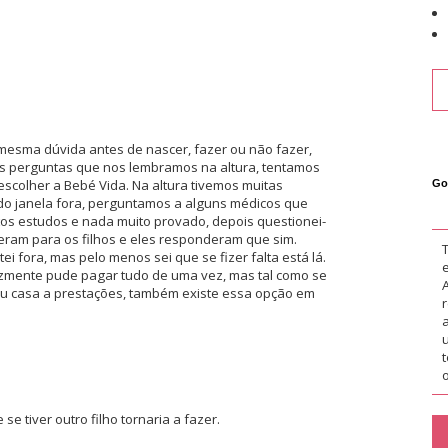
esma dúvida antes de nascer, fazer ou não fazer,
as perguntas que nos lembramos na altura, tentamos
escolher a Bebé Vida. Na altura tivemos muitas
Go
ado janela fora, perguntamos a alguns médicos que
os estudos e nada muito provado, depois questionei-
izeram para os filhos e eles responderam que sim.
i fora, mas pelo menos sei que se fizer falta está lá.
lizmente pude pagar tudo de uma vez, mas tal como se
ou casa a prestações, também existe essa opção em
o
se tiver outro filho tornaria a fazer.