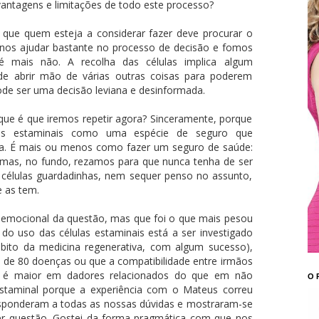
 vantagens e limitações de todo este processo?
que quem esteja a considerar fazer deve procurar o
nos ajudar bastante no processo de decisão e fomos
té mais não. A recolha das células implica algum
 de abrir mão de várias outras coisas para poderem
pode ser uma decisão leviana e desinformada.
ue é que iremos repetir agora? Sinceramente, porque
las estaminais como uma espécie de seguro que
vida. É mais ou menos como fazer um seguro de saúde:
mas, no fundo, rezamos para que nunca tenha de ser
 células guardadinhas, nem sequer penso no assunto,
 as tem.
s emocional da questão, mas que foi o que mais pesou
o uso das células estaminais está a ser investigado
ito da medicina regenerativa, com algum sucesso),
s de 80 doenças ou que a compatibilidade entre irmãos
o é maior em dadores relacionados do que em não
O 
estaminal porque a experiência com o Mateus correu
esponderam a todas as nossas dúvidas e mostraram-se
er questão. Gostei da forma pragmática com que nos