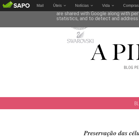
Mail
Úteis
Notícias
Vida
Compras
This site uses cookies from Google to 
are shared with Google along with per
statistics, and to detect and address
B
Preservação das cél