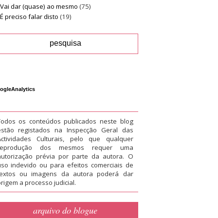
Vai dar (quase) ao mesmo
(75)
É preciso falar disto
(19)
ogleAnalytics
Todos os conteúdos publicados neste blog
estão registados na Inspecção Geral das
Actividades Culturais, pelo que qualquer
reprodução dos mesmos requer uma
autorização prévia por parte da autora. O
uso indevido ou para efeitos comerciais de
textos ou imagens da autora poderá dar
rigem a processo judicial.
arquivo do blogue