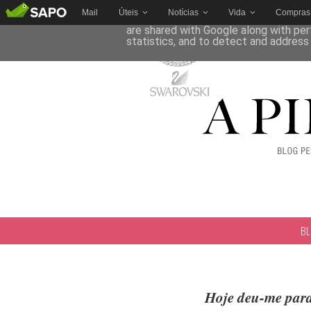
Mail
Úteis
Notícias
Vida
Compras
This site uses cookies from Google to 
are shared with Google along with per
statistics, and to detect and address
B
Hoje deu-me para