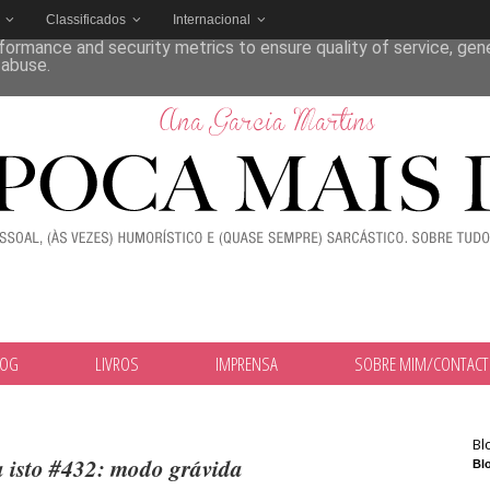
Classificados
Internacional
deliver its services and to analyze traffic. Your IP address and
formance and security metrics to ensure quality of service, ge
 abuse.
LOG
LIVROS
IMPRENSA
SOBRE MIM/CONTAC
Bl
 isto #432: modo grávida
Blo