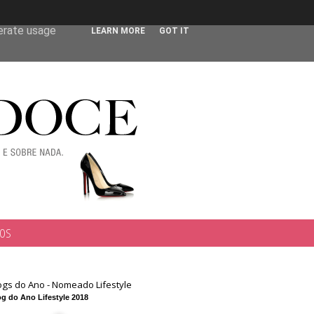
 user-agent
nerate usage
LEARN MORE
GOT IT
TOS
ogs do Ano - Nomeado Lifestyle
g do Ano Lifestyle 2018