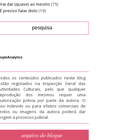
Vai dar (quase) ao mesmo
(75)
É preciso falar disto
(19)
ogleAnalytics
Todos os conteúdos publicados neste blog
estão registados na Inspecção Geral das
Actividades Culturais, pelo que qualquer
reprodução dos mesmos requer uma
autorização prévia por parte da autora. O
uso indevido ou para efeitos comerciais de
textos ou imagens da autora poderá dar
rigem a processo judicial.
arquivo do blogue