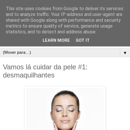
This site uses cookies from Google to deliver its services
and to analyze traffic. Your IP address and user-agent are
shared with Google along with performance and security
metrics to ensure quality of service, generate usage
statistics, and to detect and address abuse.
LEARN MORE
GOT IT
▼
Vamos lá cuidar da pele #1:
desmaquilhantes