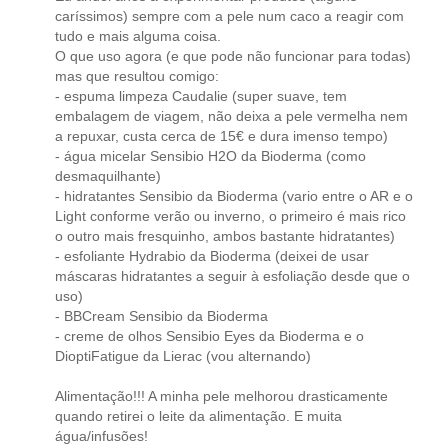
caríssimos) sempre com a pele num caco a reagir com
tudo e mais alguma coisa.
O que uso agora (e que pode não funcionar para todas)
mas que resultou comigo:
- espuma limpeza Caudalie (super suave, tem
embalagem de viagem, não deixa a pele vermelha nem
a repuxar, custa cerca de 15€ e dura imenso tempo)
- água micelar Sensibio H2O da Bioderma (como
desmaquilhante)
- hidratantes Sensibio da Bioderma (vario entre o AR e o
Light conforme verão ou inverno, o primeiro é mais rico
o outro mais fresquinho, ambos bastante hidratantes)
- esfoliante Hydrabio da Bioderma (deixei de usar
máscaras hidratantes a seguir à esfoliação desde que o
uso)
- BBCream Sensibio da Bioderma
- creme de olhos Sensibio Eyes da Bioderma e o
DioptiFatigue da Lierac (vou alternando)
Alimentação!!! A minha pele melhorou drasticamente
quando retirei o leite da alimentação. E muita
água/infusões!