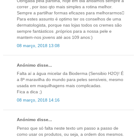
Obrigada pela partilha, hoje em dia andamos sempre a
correr , por isso qto mais simples a rotina melhor.
Sempre a partilhar formas eficazes para melhorarmos
Para estes assunto é optimo ter os conselhos de uma
dermatologista, porque nas lojas todos os cremes são
sempre fantásticos ,próprios para a nossa pele e
mantem-nos jovens até aos 109 anos:)
08 março, 2018 13:08
Anónimo disse...
Falta aí a água micelar da Bioderma (Sensibio H2O)! É
a 8ª maravilha do mundo para peles sensíveis, mesmo
usada em maquilhagens mais complicadas.
Fica a dica ;)
08 março, 2018 14:16
Anónimo disse...
Penso que só falta neste texto um passo a passo de
como usar os produtos, ou seja, a ordem dos mesmos.