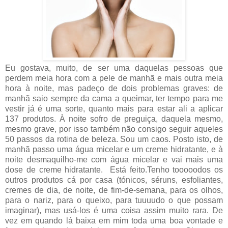
Eu gostava, muito, de ser uma daquelas pessoas que
perdem meia hora com a pele de manhã e mais outra meia
hora à noite, mas padeço de dois problemas graves: de
manhã saio sempre da cama a queimar, ter tempo para me
vestir já é uma sorte, quanto mais para estar ali a aplicar
137 produtos. À noite sofro de preguiça, daquela mesmo,
mesmo grave, por isso também não consigo seguir aqueles
50 passos da rotina de beleza. Sou um caos. Posto isto, de
manhã passo uma água micelar e um creme hidratante, e à
noite desmaquilho-me com água micelar e vai mais uma
dose de creme hidratante. Está feito.Tenho tooooodos os
outros produtos cá por casa (tónicos, séruns, esfoliantes,
cremes de dia, de noite, de fim-de-semana, para os olhos,
para o nariz, para o queixo, para tuuuudo o que possam
imaginar), mas usá-los é uma coisa assim muito rara. De
vez em quando lá baixa em mim toda uma boa vontade e