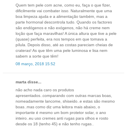
Quem tem pele com acne, como eu, faça o que fizer,
dificilmente vai combater isso. Naturalmente que uma
boa limpeza ajuda e a alimentação também, mas a
parte hormonal descontrola tudo. Quando os factores
são endógenos e não exógenos, não há creme nem
loção que faça maravilhas! A única altura que tive a pele
(quase) perfeita, era nos tempos em que tomava a
pílula. Depois disso, até as costas pareciam cheias de
crateras! As que têm uma pele luminosa e lisa nem
sabem a sorte que têm!
08 março, 2018 15:52
marta disse...
não acho nada caro os produtos
apresentados..comparando com outras marcas boas,
nomeadamente lancome, shiseido..e estas são mesmo
boas..mas como diz uma leitora mais abaixo, o
importante é mesmo um bom protetor solar, o ano
inteiro..eu uso cremes anti rugas para olhos e rosto
desde os 18 (tenho 45) e não tenho rugas..