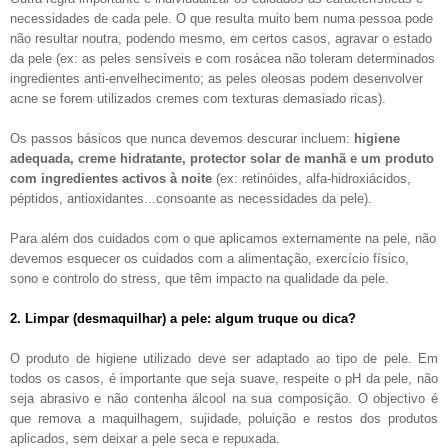
necessidades de cada pele. O que resulta muito bem numa pessoa pode
não resultar noutra, podendo mesmo, em certos casos, agravar o estado
da pele (ex: as peles sensíveis e com rosácea não toleram determinados
ingredientes anti-envelhecimento; as peles oleosas podem desenvolver
acne se forem utilizados cremes com texturas demasiado ricas).
Os passos básicos que nunca devemos descurar incluem:
higiene
adequada, creme hidratante, protector solar de manhã e um produto
com ingredientes activos à noite
(ex: retinóides, alfa-hidroxiácidos,
péptidos, antioxidantes...consoante as necessidades da pele).
Para além dos cuidados com o que aplicamos externamente na pele, não
devemos esquecer os cuidados com a alimentação, exercício físico,
sono e controlo do stress, que têm impacto na qualidade da pele.
2. Limpar (desmaquilhar) a pele: algum truque ou dica?
O produto de higiene utilizado deve ser adaptado ao tipo de pele. Em
todos os casos, é importante que seja suave, respeite o pH da pele, não
seja abrasivo e não contenha álcool na sua composição. O objectivo é
que remova a maquilhagem, sujidade, poluição e restos dos produtos
aplicados, sem deixar a pele seca e repuxada.