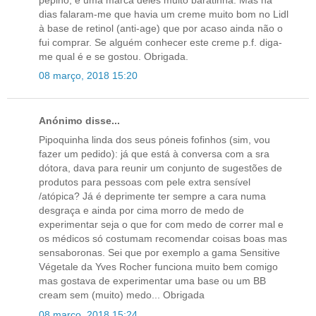
dias falaram-me que havia um creme muito bom no Lidl
à base de retinol (anti-age) que por acaso ainda não o
fui comprar. Se alguém conhecer este creme p.f. diga-
me qual é e se gostou. Obrigada.
08 março, 2018 15:20
Anónimo disse...
Pipoquinha linda dos seus póneis fofinhos (sim, vou
fazer um pedido): já que está à conversa com a sra
dótora, dava para reunir um conjunto de sugestões de
produtos para pessoas com pele extra sensível
/atópica? Já é deprimente ter sempre a cara numa
desgraça e ainda por cima morro de medo de
experimentar seja o que for com medo de correr mal e
os médicos só costumam recomendar coisas boas mas
sensaboronas. Sei que por exemplo a gama Sensitive
Végetale da Yves Rocher funciona muito bem comigo
mas gostava de experimentar uma base ou um BB
cream sem (muito) medo... Obrigada
08 março, 2018 15:24