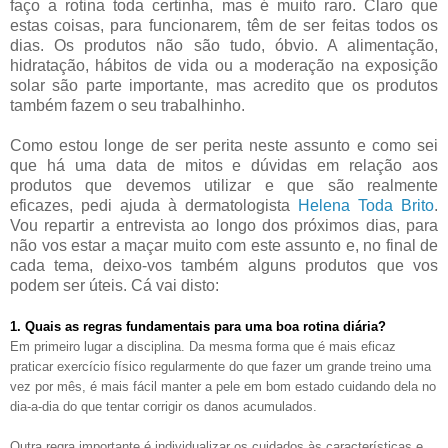
faço a rotina toda certinha, mas é muito raro. Claro que
estas coisas, para funcionarem, têm de ser feitas todos os
dias. Os produtos não são tudo, óbvio. A alimentação,
hidratação, hábitos de vida ou a moderação na exposição
solar são parte importante, mas acredito que os produtos
também fazem o seu trabalhinho.
Como estou longe de ser perita neste assunto e como sei
que há uma data de mitos e dúvidas em relação aos
produtos que devemos utilizar e que são realmente
eficazes, pedi ajuda à dermatologista
Helena Toda Brito
.
Vou repartir a entrevista ao longo dos próximos dias, para
não vos estar a maçar muito com este assunto e, no final de
cada tema, deixo-vos também alguns produtos que vos
podem ser úteis. Cá vai disto:
1. Quais as regras fundamentais para uma boa rotina diária?
Em primeiro lugar a disciplina. Da mesma forma que é mais eficaz
praticar exercício físico regularmente do que fazer um grande treino uma
vez por mês, é mais fácil manter a pele em bom estado cuidando dela no
dia-a-dia do que tentar corrigir os danos acumulados.
Outra regra importante é individualizar os cuidados às características e