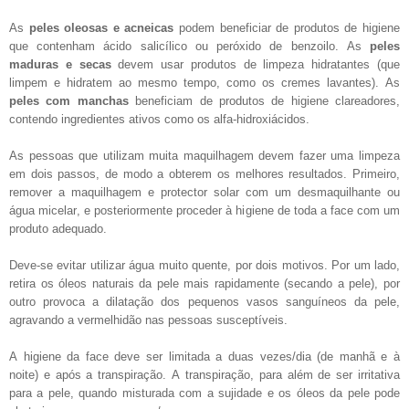
As
peles oleosas e acneicas
podem beneficiar de produtos de higiene
que contenham ácido salicílico ou peróxido de benzoilo. As
peles
maduras e secas
devem usar produtos de limpeza hidratantes (que
limpem e hidratem ao mesmo tempo, como os cremes lavantes). As
peles com manchas
beneficiam de produtos de higiene clareadores,
contendo ingredientes ativos como os alfa-hidroxiácidos.
As pessoas que utilizam muita maquilhagem devem fazer uma limpeza
em dois passos, de modo a obterem os melhores resultados. Primeiro,
remover a maquilhagem e protector solar com um desmaquilhante ou
água micelar, e posteriormente proceder à higiene de toda a face com um
produto adequado.
Deve-se evitar utilizar água muito quente, por dois motivos. Por um lado,
retira os óleos naturais da pele mais rapidamente (secando a pele), por
outro provoca a dilatação dos pequenos vasos sanguíneos da pele,
agravando a vermelhidão nas pessoas susceptíveis.
A higiene da face deve ser limitada a duas vezes/dia (de manhã e à
noite) e após a transpiração. A transpiração, para além de ser irritativa
para a pele, quando misturada com a sujidade e os óleos da pele pode