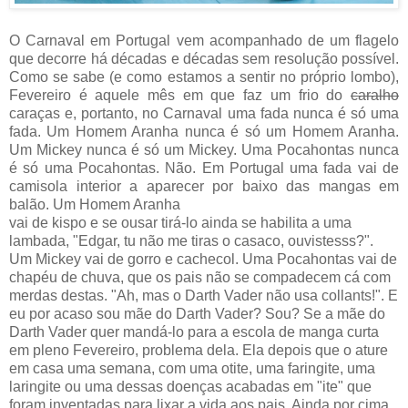
O Carnaval em Portugal vem acompanhado de um flagelo
que decorre há décadas e décadas sem resolução possível.
Como se sabe (e como estamos a sentir no próprio lombo),
Fevereiro é aquele mês em que faz um frio do
caralho
caraças e, portanto, no Carnaval uma fada nunca é só uma
fada. Um Homem Aranha nunca é só um Homem Aranha.
Um Mickey nunca é só um Mickey. Uma Pocahontas nunca
é só uma Pocahontas. Não. Em Portugal uma fada vai de
camisola interior a aparecer por baixo das mangas em
balão. Um Homem Aranha
vai de kispo e se ousar tirá-lo ainda se habilita a uma
lambada, "Edgar, tu não me tiras o casaco, ouvistesss?".
Um Mickey vai de gorro e cachecol. Uma Pocahontas vai de
chapéu de chuva, que os pais não se compadecem cá com
merdas destas. "Ah, mas o Darth Vader não usa collants!". E
eu por acaso sou mãe do Darth Vader? Sou? Se a mãe do
Darth Vader quer mandá-lo para a escola de manga curta
em pleno Fevereiro, problema dela. Ela depois que o ature
em casa uma semana, com uma otite, uma faringite, uma
laringite ou uma dessas doenças acabadas em "ite" que
foram inventadas para lixar a vida aos pais. Ainda por cima