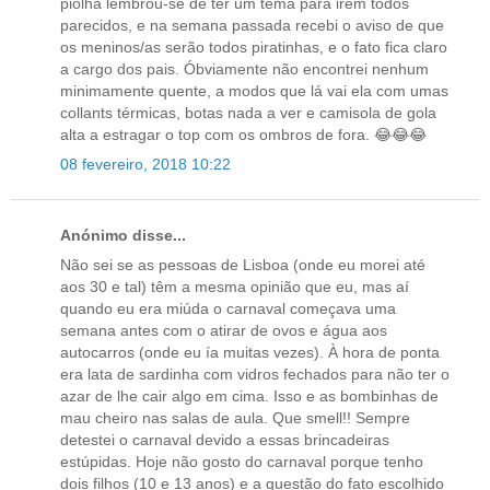
piolha lembrou-se de ter um tema para irem todos
parecidos, e na semana passada recebi o aviso de que
os meninos/as serão todos piratinhas, e o fato fica claro
a cargo dos pais. Óbviamente não encontrei nenhum
minimamente quente, a modos que lá vai ela com umas
collants térmicas, botas nada a ver e camisola de gola
alta a estragar o top com os ombros de fora. 😂😂😂
08 fevereiro, 2018 10:22
Anónimo disse...
Não sei se as pessoas de Lisboa (onde eu morei até
aos 30 e tal) têm a mesma opinião que eu, mas aí
quando eu era miúda o carnaval começava uma
semana antes com o atirar de ovos e água aos
autocarros (onde eu ía muitas vezes). À hora de ponta
era lata de sardinha com vidros fechados para não ter o
azar de lhe cair algo em cima. Isso e as bombinhas de
mau cheiro nas salas de aula. Que smell!! Sempre
detestei o carnaval devido a essas brincadeiras
estúpidas. Hoje não gosto do carnaval porque tenho
dois filhos (10 e 13 anos) e a questão do fato escolhido