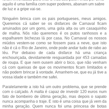
aquilo é uma família com super poderes, abanam um sabre
de luz e a gripe vai-se.
Ninguém brinca com os pais portugueses, meus amigos.
Queremos cá saber se os disfarces de Carnaval ficam
arruinados por um gorro, uma gola alta ou um casaquinho
de malha. Nós não queremos é os putos ranhosos e a
espalharem bichezas lá por casa. No Carnaval os nossos
miúdos vestem-se como se fossem para a neve, que isto
não é cá o Rio de Janeiro, onde pode andar tudo de rabo ao
léu. Por debaixo de cada disfarce há uma criança
enchouriçada, devidamente resguardada por 453 camadas
de roupa. E que nem ousem abrir o bico, que não venham
cá com queixas de que os movimentos ficam limitados e
não podem brincar à vontade. Amanhem-se, que eu já tive a
vossa idade e também me safei.
Paralelamente a isto há um outro problema, que se prende
com o calçado. A malta é capaz de investir 120 euros num
fato de bombeiro de última geração, mas depois o sapato
nunca acompanha o traje. E isto é uma coisa que já vem da
minha geração. Quem nunca foi uma princesa de botas