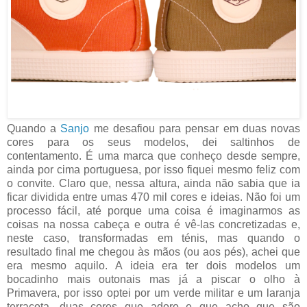
Quando a
Sanjo
me desafiou para pensar em duas novas
cores para os seus modelos, dei saltinhos de
contentamento. É uma marca que conheço desde sempre,
ainda por cima portuguesa, por isso fiquei mesmo feliz com
o convite. Claro que, nessa altura, ainda não sabia que ia
ficar dividida entre umas 470 mil cores e ideias. Não foi um
processo fácil, até porque uma coisa é imaginarmos as
coisas na nossa cabeça e outra é vê-las concretizadas e,
neste caso, transformadas em ténis, mas quando o
resultado final me chegou às mãos (ou aos pés), achei que
era mesmo aquilo. A ideia era ter dois modelos um
bocadinho mais outonais mas já a piscar o olho à
Primavera, por isso optei por um verde militar e um laranja
terracota, duas cores que adoro e que acho que são