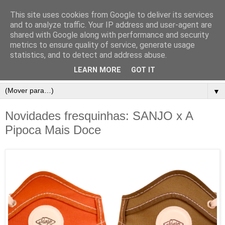
This site uses cookies from Google to deliver its services
and to analyze traffic. Your IP address and user-agent are
shared with Google along with performance and security
metrics to ensure quality of service, generate usage
statistics, and to detect and address abuse.
LEARN MORE
GOT IT
▼
Novidades fresquinhas: SANJO x A
Pipoca Mais Doce