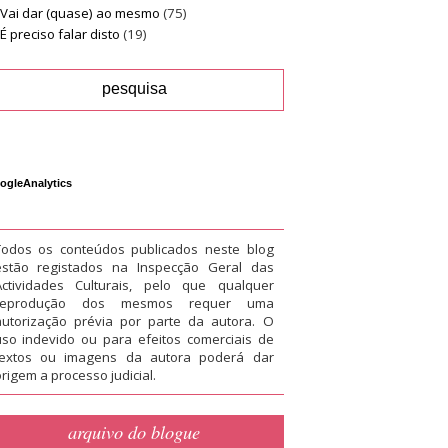
Vai dar (quase) ao mesmo
(75)
É preciso falar disto
(19)
ogleAnalytics
Todos os conteúdos publicados neste blog
estão registados na Inspecção Geral das
Actividades Culturais, pelo que qualquer
reprodução dos mesmos requer uma
autorização prévia por parte da autora. O
uso indevido ou para efeitos comerciais de
textos ou imagens da autora poderá dar
rigem a processo judicial.
arquivo do blogue