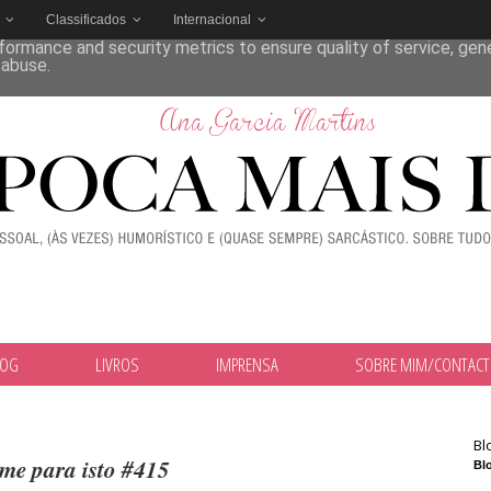
Classificados
Internacional
deliver its services and to analyze traffic. Your IP address and
formance and security metrics to ensure quality of service, ge
 abuse.
LOG
LIVROS
IMPRENSA
SOBRE MIM/CONTAC
Bl
me para isto #415
Blo