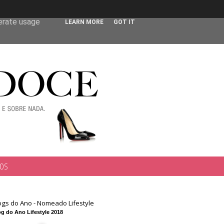
 user-agent
nerate usage
LEARN MORE
GOT IT
TOS
ogs do Ano - Nomeado Lifestyle
g do Ano Lifestyle 2018