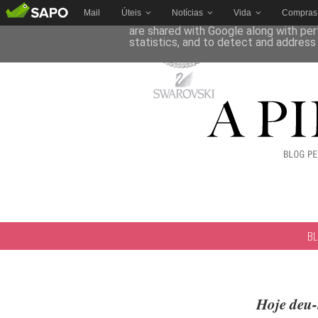
Mail
Úteis
Notícias
Vida
Compras
This site uses cookies from Google to 
are shared with Google along with per
statistics, and to detect and address
B
Hoje deu-