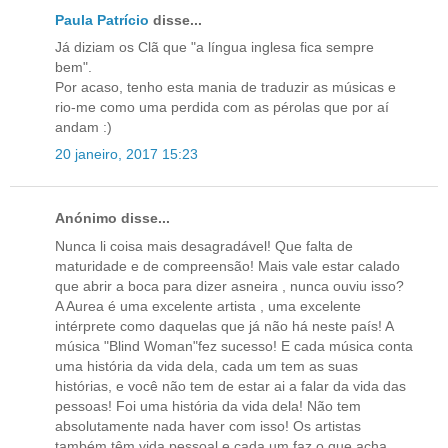
Paula Patrício
disse...
Já diziam os Clã que "a língua inglesa fica sempre
bem".
Por acaso, tenho esta mania de traduzir as músicas e
rio-me como uma perdida com as pérolas que por aí
andam :)
20 janeiro, 2017 15:23
Anónimo disse...
Nunca li coisa mais desagradável! Que falta de
maturidade e de compreensão! Mais vale estar calado
que abrir a boca para dizer asneira , nunca ouviu isso?
A Aurea é uma excelente artista , uma excelente
intérprete como daquelas que já não há neste país! A
música "Blind Woman"fez sucesso! E cada música conta
uma história da vida dela, cada um tem as suas
histórias, e você não tem de estar ai a falar da vida das
pessoas! Foi uma história da vida dela! Não tem
absolutamente nada haver com isso! Os artistas
também têm vida pessoal e cada um faz o que acha