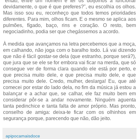
"então, entre um homem e ter os doijolhos a funcionar
devidamente, o que é que preferes?", eu escolhia os olhos.
Mas isso sou eu, reconheço que todos temos prioridades
diferentes. Para mim, olhos ficam. E o mesmo se aplica aos
pulmões, fígado, baço, rins e coração. O resto, bem
negociadinho, podia ser que chegássemos a acordo.
À medida que avançamos na letra percebemos que a moça,
em calhando, não joga com o baralho todo. Lá vai dizendo
que não é fácil gostar-se dela (que estranho, porque será?),
que jura que se ele se for embora vai ficar na merda, que só
consegue ver de forma clara quando ele está por perto, e
que precisa muito dele, e que precisa muito dele, e que
precisa muito dele. Credo, mulher, deslarga! Eu, que até
comecei por estar do lado dela, no fim da música já estou a
balançar e a achar que, se calhar, ele faz muito bem em
considerar pôr-se a andar novamente. Ninguém aguenta
tanta pedinchice e tanta falta de amor próprio. Mas pronto,
conselho de amiga: deixa-te ficar com os olhinhos em
segurança porque, parecendo que não, dão jeito.
apipocamaisdoce