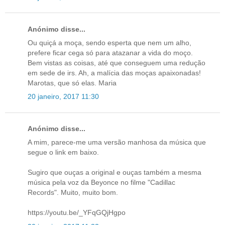
Anónimo disse...
Ou quiçá a moça, sendo esperta que nem um alho,
prefere ficar cega só para atazanar a vida do moço.
Bem vistas as coisas, até que conseguem uma redução
em sede de irs. Ah, a malícia das moças apaixonadas!
Marotas, que só elas. Maria
20 janeiro, 2017 11:30
Anónimo disse...
A mim, parece-me uma versão manhosa da música que
segue o link em baixo.
Sugiro que ouças a original e ouças também a mesma
música pela voz da Beyonce no filme "Cadillac
Records". Muito, muito bom.
https://youtu.be/_YFqGQjHgpo