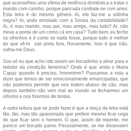
que aconselhou uma vítima de violência doméstica a tratar o
marido com carinho, porque pancada combate-se com amor.
Esta letra é do mesmo género. Ai, ele faz-me a vidinha
negra? Ai, anda enrolado com a Soraia da contabilidade?
Ai, é mau marido, mau pai, mau amigo, mau tudo? Ai, não
mexe a ponta de um corno cá em casa? Tudo bem, eu fecho
os olhinhos e é como se nada fosse, porque tudo é melhor
do que vê-lo sair porta fora. Novamente. Isso é que não,
valha-me Deus.
Sou só eu que acho isto assim um bocadinho a atirar para o
redutor da condição feminina? Onde é que anda o Maria
Capaz quando é preciso, hmmmmm? Passamos a vida a
dizer que temos de ser emocionalmente emancipadas, que
não podemos permitir que nos tratem abaixo de cão, mas
depois também não vem mal ao mundo se fecharmos um
olhinho e nos fizermos de tontas.
A outra leitura que se pode fazer é que a moça da letra está
tão, tão, mas tão apaixonada que prefere mesmo ficar cega
do que ficar sem o homem. O que, assim de repente, me
parece um bocado parvo. Pessoalmente, se me dissessem