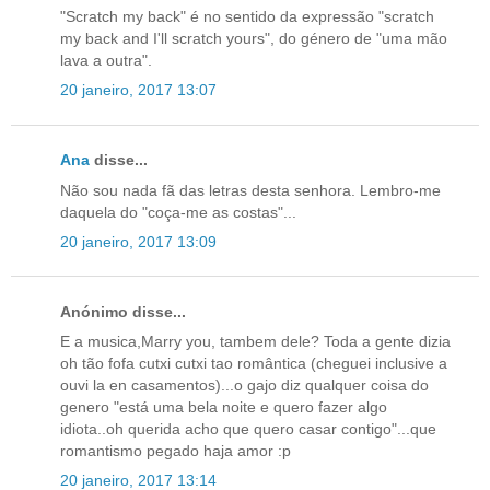
"Scratch my back" é no sentido da expressão "scratch
my back and I'll scratch yours", do género de "uma mão
lava a outra".
20 janeiro, 2017 13:07
Ana
disse...
Não sou nada fã das letras desta senhora. Lembro-me
daquela do "coça-me as costas"...
20 janeiro, 2017 13:09
Anónimo disse...
E a musica,Marry you, tambem dele? Toda a gente dizia
oh tão fofa cutxi cutxi tao romântica (cheguei inclusive a
ouvi la en casamentos)...o gajo diz qualquer coisa do
genero "está uma bela noite e quero fazer algo
idiota..oh querida acho que quero casar contigo"...que
romantismo pegado haja amor :p
20 janeiro, 2017 13:14