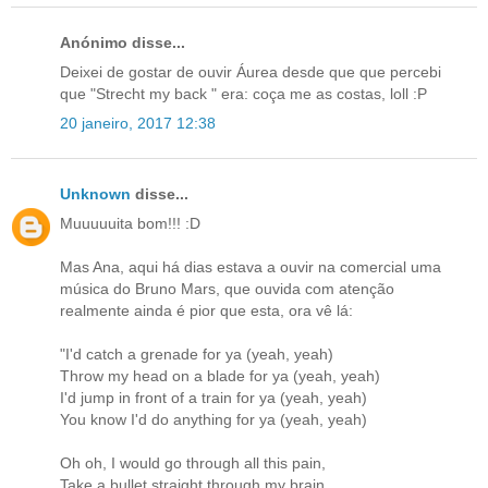
Anónimo disse...
Deixei de gostar de ouvir Áurea desde que que percebi
que "Strecht my back " era: coça me as costas, loll :P
20 janeiro, 2017 12:38
Unknown
disse...
Muuuuuita bom!!! :D
Mas Ana, aqui há dias estava a ouvir na comercial uma
música do Bruno Mars, que ouvida com atenção
realmente ainda é pior que esta, ora vê lá:
"I'd catch a grenade for ya (yeah, yeah)
Throw my head on a blade for ya (yeah, yeah)
I'd jump in front of a train for ya (yeah, yeah)
You know I'd do anything for ya (yeah, yeah)
Oh oh, I would go through all this pain,
Take a bullet straight through my brain,