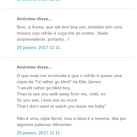
Anónimo disse...
Bom, a Áurea, que até tem boa voz, também tem uma
música cujo refrão é coça-me as costas...Nada
surpreendente, portanto. :/
20 janeiro, 2017 11:11
Anónimo disse...
O que mais me incomoda é que o refrão é quase uma
cópia da "I'd rather go blind" da Etta James:
"I would rather go blind boy,
Than to see you walk away from me, child, no
So you see, I love you so much
That I don't want to watch you leave me baby"
Não é uma cópia literal, mas a ideia é a mesma, dita por
algumas palavras diferentes.
20 janeiro, 2017 11:11