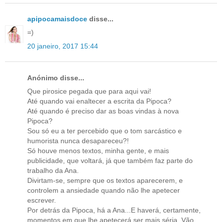
apipocamaisdoce
disse...
=)
20 janeiro, 2017 15:44
Anónimo disse...
Que pirosice pegada que para aqui vai!
Até quando vai enaltecer a escrita da Pipoca?
Até quando é preciso dar as boas vindas à nova
Pipoca?
Sou só eu a ter percebido que o tom sarcástico e
humorista nunca desapareceu?!
Só houve menos textos, minha gente, e mais
publicidade, que voltará, já que também faz parte do
trabalho da Ana.
Divirtam-se, sempre que os textos aparecerem, e
controlem a ansiedade quando não lhe apetecer
escrever.
Por detrás da Pipoca, há a Ana...E haverá, certamente,
momentos em que lhe apetecerá ser mais séria. Vão