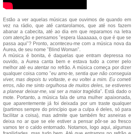
Estão a ver aquelas músicas que ouvimos de quando em
vez na rádio, que até cantarolamos, que até nos fazem
abanar a cabecita, até ao dia em que reparamos na letra
com atenção e pensamos "espera láaaaaaa, o que é que se
passa aqui"? Pronto, aconteceu-me com a música nova da
Aurea, de seu nome "Blind Woman".
A música é bonita, é daquelas que entram depressa no
ouvido, a Aurea canta bem e estava tudo a correr pelo
melhor até eu atentar no refrão. A música começa por dizer
qualquer coisa como "
eu amo-te, sentia que não conseguia
viver, mas depois tu voltaste, e eu voltei a mim. Eu cometi
erros, não me sinto orgulhosa de muitos deles, se estiveres
a planear deixar-me, vai ser a maior tragédia
". Está dado o
mote. Portanto, a música fala de uma mulher apaixonada,
que aparentemente já foi deixada por um traste qualquer
(partimos sempre do princípio que a culpa é deles, só para
facilitar a coisa), mas admite que também fez asneiras e
deixa no ar que se ele estiver a pensar pôr-se ao fresco
vamos ter o caldo entornado. Notamos, logo aqui, algumas
fragilidades, mas tudo bem. Até que entramos no refrão e