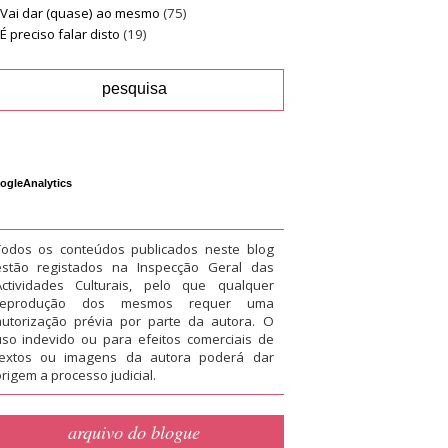
Vai dar (quase) ao mesmo
(75)
É preciso falar disto
(19)
ogleAnalytics
Todos os conteúdos publicados neste blog
estão registados na Inspecção Geral das
Actividades Culturais, pelo que qualquer
reprodução dos mesmos requer uma
autorização prévia por parte da autora. O
uso indevido ou para efeitos comerciais de
textos ou imagens da autora poderá dar
rigem a processo judicial.
arquivo do blogue