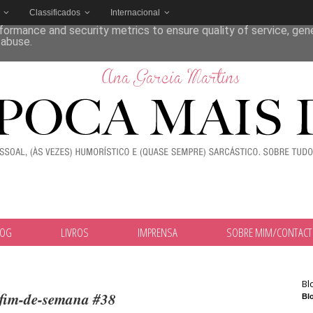
Classificados
Internacional
deliver its services and to analyze traffic. Your IP address and
formance and security metrics to ensure quality of service, ge
 abuse.
LOG
LIVROS
IMPRENSA
SOBRE MIM/CONTAC
Bl
 fim-de-semana #38
Blo