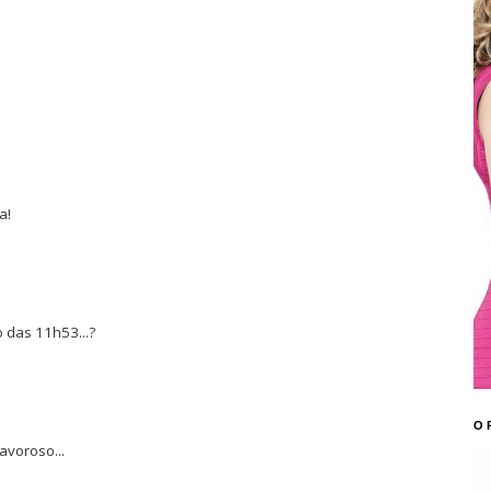
.
a!
 das 11h53...?
O 
avoroso...