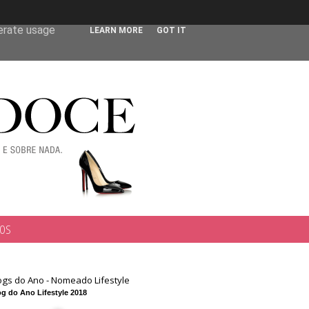
 user-agent
nerate usage
LEARN MORE
GOT IT
TOS
ogs do Ano - Nomeado Lifestyle
g do Ano Lifestyle 2018