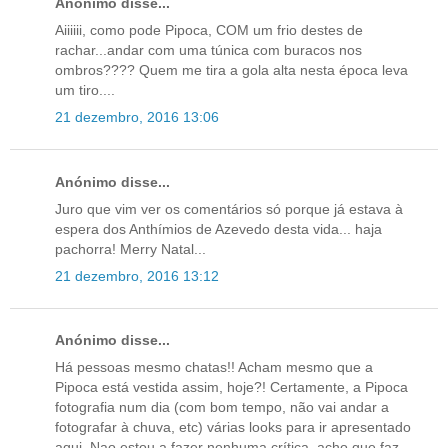
Anónimo disse...
Aiiiiii, como pode Pipoca, COM um frio destes de
rachar...andar com uma túnica com buracos nos
ombros???? Quem me tira a gola alta nesta época leva
um tiro....
21 dezembro, 2016 13:06
Anónimo disse...
Juro que vim ver os comentários só porque já estava à
espera dos Anthímios de Azevedo desta vida... haja
pachorra! Merry Natal...
21 dezembro, 2016 13:12
Anónimo disse...
Há pessoas mesmo chatas!! Acham mesmo que a
Pipoca está vestida assim, hoje?! Certamente, a Pipoca
fotografia num dia (com bom tempo, não vai andar a
fotografar à chuva, etc) várias looks para ir apresentado
aqui. Nao estou a fazer nenhuma crítica, acho que faz