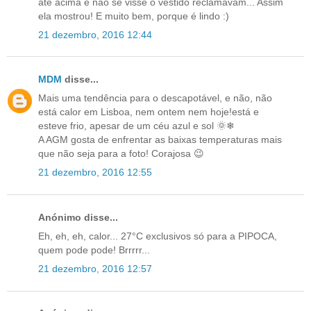
até acima e não se visse o vestido reclamavam... Assim
ela mostrou! E muito bem, porque é lindo :)
21 dezembro, 2016 12:44
MDM
disse...
Mais uma tendência para o descapotável, e não, não
está calor em Lisboa, nem ontem nem hoje!está e
esteve frio, apesar de um céu azul e sol 🌞❄
A AGM gosta de enfrentar as baixas temperaturas mais
que não seja para a foto! Corajosa 😉
21 dezembro, 2016 12:55
Anónimo disse...
Eh, eh, eh, calor... 27°C exclusivos só para a PIPOCA,
quem pode pode! Brrrrr...
21 dezembro, 2016 12:57