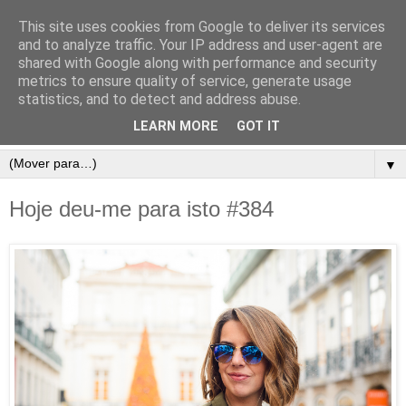
This site uses cookies from Google to deliver its services
and to analyze traffic. Your IP address and user-agent are
shared with Google along with performance and security
metrics to ensure quality of service, generate usage
statistics, and to detect and address abuse.
LEARN MORE
GOT IT
▼
Hoje deu-me para isto #384