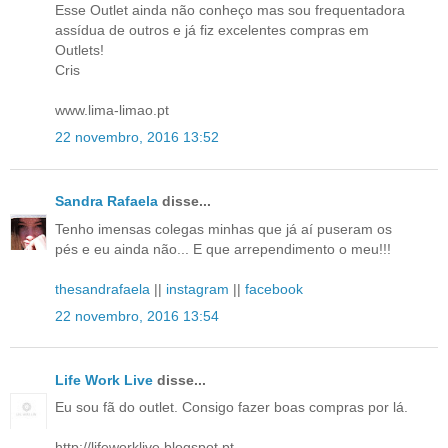
Esse Outlet ainda não conheço mas sou frequentadora
assídua de outros e já fiz excelentes compras em
Outlets!
Cris
www.lima-limao.pt
22 novembro, 2016 13:52
Sandra Rafaela
disse...
Tenho imensas colegas minhas que já aí puseram os
pés e eu ainda não... E que arrependimento o meu!!!
thesandrafaela
||
instagram
||
facebook
22 novembro, 2016 13:54
Life Work Live
disse...
Eu sou fã do outlet. Consigo fazer boas compras por lá.
http://lifeworklive.blogspot.pt