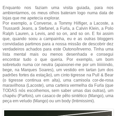
Enquanto nos faziam uma visita guiada, para nos
ambientarmos, os meus olhos bateram logo numa data de
lojas que me apetecia explorar.
Por exemplo, a Converse, a Tommy Hilfiger, a Lacoste, a
Trussardi Jeans, a Stefanel, a Furla, a Calvin Klein, a Polo
Ralph Lauren, a Levis, and so on, and so on. E foi assim
que, quando soou a campainha, eu e as outras bloggers
convidadas partimos para a nossa missão de descobrir dez
verdadeiros achados para este Outono/Inverno. Tinha uma
lista mental mais ou menos desenhada e consegui
encontrar tudo o que queria. Por exemplo, um bom
sobretudo numa cor neutra (apaixonei-me por um liiiiiiindo,
bege, na Marques Soares), um vestido em tartan (um dos
padrões fortes da estação), um cinto tigresse na Pull & Bear
(o tigresse continua em alta), uma camisola cor-de-rosa
maravilhosa (Lacoste), uma carteira vermelha da Furla (que
TODAS nós escolhemos, sem saber umas das outras), um
chapéu (Parfois), um casaco de pêlo sintético (Mango), uma
peça em veludo (Mango) ou um body (Intimissimi).