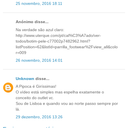
25 novembro, 2016 18:11
Anónimo disse...
Na verdade são azul claro:
http://www.uterque.com/pt/cal%C3%A7ado/ver-
todos/botim-pele-c77002p7482962.html?
listPosition=62&listId=parrilla_footwear%2Fview_all&colo
r=009
26 novembro, 2016 14:01
Unknown
disse...
A Pipoca é Giríssimas!
O vídeo está simples mas espelha exatamente o
conceito do outlet vc.
Sou de Lisboa e quando vou ao norte passo sempre por
lá.
29 dezembro, 2016 13:26