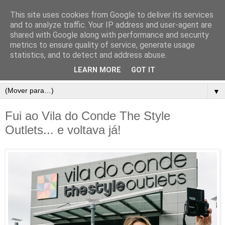
This site uses cookies from Google to deliver its services
and to analyze traffic. Your IP address and user-agent are
shared with Google along with performance and security
metrics to ensure quality of service, generate usage
statistics, and to detect and address abuse.
LEARN MORE
GOT IT
▼
Fui ao Vila do Conde The Style
Outlets... e voltava já!