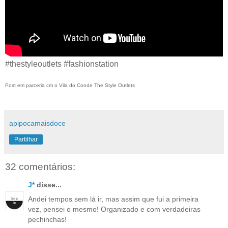
#thestyleoutlets #fashionstation
Post em parceria cm o Vila do Conde The Style Outlets
apipocamaisdoce
Partilhar
32 comentários:
J*
disse...
Andei tempos sem lá ir, mas assim que fui a primeira
vez, pensei o mesmo! Organizado e com verdadeiras
pechinchas!