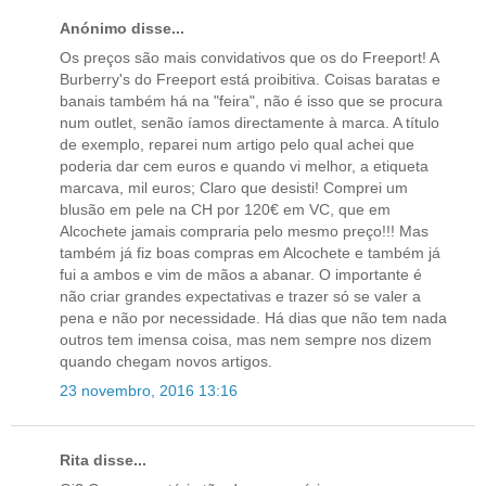
Anónimo disse...
Os preços são mais convidativos que os do Freeport! A
Burberry's do Freeport está proibitiva. Coisas baratas e
banais também há na "feira", não é isso que se procura
num outlet, senão íamos directamente à marca. A título
de exemplo, reparei num artigo pelo qual achei que
poderia dar cem euros e quando vi melhor, a etiqueta
marcava, mil euros; Claro que desisti! Comprei um
blusão em pele na CH por 120€ em VC, que em
Alcochete jamais compraria pelo mesmo preço!!! Mas
também já fiz boas compras em Alcochete e também já
fui a ambos e vim de mãos a abanar. O importante é
não criar grandes expectativas e trazer só se valer a
pena e não por necessidade. Há dias que não tem nada
outros tem imensa coisa, mas nem sempre nos dizem
quando chegam novos artigos.
23 novembro, 2016 13:16
Rita disse...