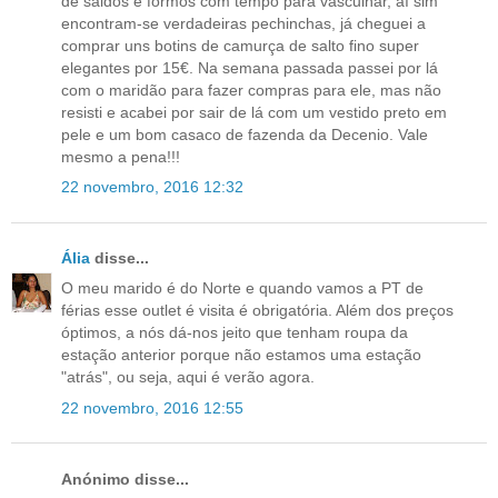
de saldos e formos com tempo para vasculhar, aí sim
encontram-se verdadeiras pechinchas, já cheguei a
comprar uns botins de camurça de salto fino super
elegantes por 15€. Na semana passada passei por lá
com o maridão para fazer compras para ele, mas não
resisti e acabei por sair de lá com um vestido preto em
pele e um bom casaco de fazenda da Decenio. Vale
mesmo a pena!!!
22 novembro, 2016 12:32
Ália
disse...
O meu marido é do Norte e quando vamos a PT de
férias esse outlet é visita é obrigatória. Além dos preços
óptimos, a nós dá-nos jeito que tenham roupa da
estação anterior porque não estamos uma estação
"atrás", ou seja, aqui é verão agora.
22 novembro, 2016 12:55
Anónimo disse...