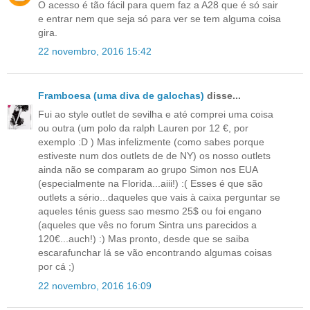
O acesso é tão fácil para quem faz a A28 que é só sair
e entrar nem que seja só para ver se tem alguma coisa
gira.
22 novembro, 2016 15:42
Framboesa (uma diva de galochas)
disse...
Fui ao style outlet de sevilha e até comprei uma coisa
ou outra (um polo da ralph Lauren por 12 €, por
exemplo :D ) Mas infelizmente (como sabes porque
estiveste num dos outlets de de NY) os nosso outlets
ainda não se comparam ao grupo Simon nos EUA
(especialmente na Florida...aiii!) :( Esses é que são
outlets a sério...daqueles que vais à caixa perguntar se
aqueles ténis guess sao mesmo 25$ ou foi engano
(aqueles que vês no forum Sintra uns parecidos a
120€...auch!) :) Mas pronto, desde que se saiba
escarafunchar lá se vão encontrando algumas coisas
por cá ;)
22 novembro, 2016 16:09