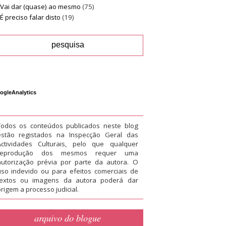
Vai dar (quase) ao mesmo
(75)
É preciso falar disto
(19)
ogleAnalytics
Todos os conteúdos publicados neste blog
estão registados na Inspecção Geral das
Actividades Culturais, pelo que qualquer
reprodução dos mesmos requer uma
autorização prévia por parte da autora. O
uso indevido ou para efeitos comerciais de
textos ou imagens da autora poderá dar
rigem a processo judicial.
arquivo do blogue