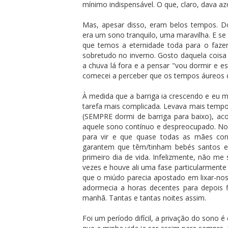
mínimo indispensável. O que, claro, dava az
Mas, apesar disso, eram belos tempos. Do
era um sono tranquilo, uma maravilha. E s
que temos a eternidade toda para o fazer
sobretudo no inverno. Gosto daquela coisa 
a chuva lá fora e a pensar "vou dormir e es
comecei a perceber que os tempos áureos 
À medida que a barriga ia crescendo e eu 
tarefa mais complicada. Levava mais tempo
(SEMPRE dormi de barriga para baixo), acor
aquele sono contínuo e despreocupado. No 
para vir e que quase todas as mães co
garantem que têm/tinham bebés santos e
primeiro dia de vida. Infelizmente, não m
vezes e houve ali uma fase particularmente 
que o miúdo parecia apostado em lixar-nos
adormecia a horas decentes para depois f
manhã. Tantas e tantas noites assim.
Foi um período difícil, a privação do sono 