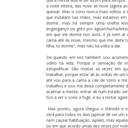
que a minha vida ia ser assim para sempre.
a noite inteira, das nove às nove (agora 
queixar. Mas o sono nunca mais voltou a 
que instalam nas mães, mas estamos em 
dormir, mas há sempre uma orelha leva
engasganço ou grito por água/chucha/leit
em que ele dorme nos avós. E já nem aí c
cama até às nove, mesmo que me deite ta
filha, tu dorme", mas não há volta a dar.
De quando em vez também sou acometida
odeio na vida. Porque a sensação de e
estupidificar. São muitas as vezes em 
trabalhar, porque estar ali às voltas de u
até vou para a cama a cair de sono e me
trabalho) e isso me deixa completamente 
acalmar a mente, entrar ali num estado ze
fico a ver o sono a fugir, e eu a tentar agar
Mas pronto, agora chegou o Stilnoite e e
será para todos os dias (apesar de ser um 
nem causar habituação, iupiiiiii), mas aque
ou em que acordo umas dez vezes por noit