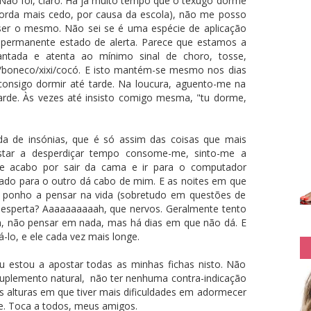
 Não foi, claro. Há já muito tempo que o texugo dorme
acorda mais cedo, por causa da escola), não me posso
ser o mesmo. Não sei se é uma espécie de aplicação
permanente estado de alerta. Parece que estamos a
ntada e atenta ao mínimo sinal de choro, tosse,
e/boneco/xixi/cocó. E isto mantém-se mesmo nos dias
onsigo dormir até tarde. Na loucura, aguento-me na
rde. Às vezes até insisto comigo mesma, "tu dorme,
 de insónias, que é só assim das coisas que mais
star a desperdiçar tempo consome-me, sinto-me a
que acabo por sair da cama e ir para o computador
m lado para o outro dá cabo de mim. E as noites em que
 ponho a pensar na vida (sobretudo em questões de
desperta? Aaaaaaaaaah, que nervos. Geralmente tento
n, não pensar em nada, mas há dias em que não dá. E
rá-lo, e ele cada vez mais longe.
u estou a apostar todas as minhas fichas nisto. Não
suplemento natural, não ter nenhuma contra-indicação
las alturas em que tiver mais dificuldades em adormecer
e. Toca a todos, meus amigos.