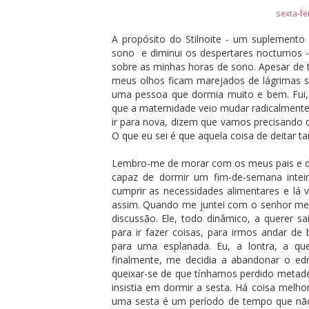
sexta-fe
A propósito do Stilnoite - um suplemento a
sono e diminui os despertares nocturnos -
sobre as minhas horas de sono. Apesar de t
meus olhos ficam marejados de lágrimas sa
uma pessoa que dormia muito e bem. Fui, 
que a maternidade veio mudar radicalmente 
ir para nova, dizem que vamos precisando
O que eu sei é que aquela coisa de deitar tar
Lembro-me de morar com os meus pais e d
capaz de dormir um fim-de-semana inteir
cumprir as necessidades alimentares e lá v
assim. Quando me juntei com o senhor meu
discussão. Ele, todo dinâmico, a querer 
para ir fazer coisas, para irmos andar de 
para uma esplanada. Eu, a lontra, a qu
finalmente, me decidia a abandonar o ed
queixar-se de que tínhamos perdido metad
insistia em dormir a sesta. Há coisa melh
uma sesta é um período de tempo que não