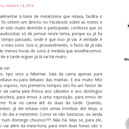
ira, outubro 14, 2016
limentar à base de melatonina que relaxa, facilita o
 fiz ontem um directo no Facebook sobre as noites e
er sido muito divertido e participado, confesso que os
udosistas só de pensar neste tema, porque eu já fui
tempo passado, onde é que isso já vai. A verdade é
o meu sono. Isso e, provavelmente, o facto de já não
 de menos horas de sono à medida que envelhecemos.
de e tarde erguer já lá vai há muito.
Blo
e ser
o, tipo urso a hibernar. Saía da cama apenas para
oltava eu para debaixo das mantas. E era muito feliz
 esposo, nos primeiros tempos isto foi um factor de
sair da cama pela fresca aos sábados e aos domingos
bicicleta, para irmos a uma exposição, para irmos ler
erer ficar na cama até às duas da tarde. Quando,
redon, já ele estava com umas trombas até Beja, a
e do dia e mimimimi. Como se não bastasse, eu ainda
or num domingo chuvoso??? Não há. Mas se, para ele,
 vai além da meia-hora, para mim duas horas são o