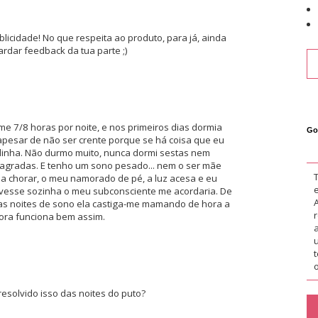
blicidade! No que respeita ao produto, para já, ainda
rdar feedback da tua parte ;)
7/8 horas por noite, e nos primeiros dias dormia
Go
 apesar de não ser crente porque se há coisa que eu
dinha. Não durmo muito, nunca dormi sestas nem
agradas. E tenho um sono pesado... nem o ser mãe
a a chorar, o meu namorado de pé, a luz acesa e eu
tivesse sozinha o meu subconsciente me acordaria. De
s noites de sono ela castiga-me mamando de hora a
gora funciona bem assim.
o
resolvido isso das noites do puto?