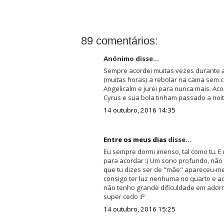
89 comentários:
Anónimo disse...
Sempre acordei muitas vezes durante a
(muitas horas) a rebolar na cama sem 
Angelicalm e jurei para nunca mais. Ac
Cyrus e sua bola tinham passado a noit
14 outubro, 2016 14:35
Entre os meus dias
disse...
Eu sempre dormi imenso, tal como tu. E
para acordar :) Um sono profundo, nã
que tu dizes ser de "mãe" apareceu-me
consigo ter luz nenhuma no quarto e 
não tenho grande dificuldade em adorm
super cedo :P
14 outubro, 2016 15:25