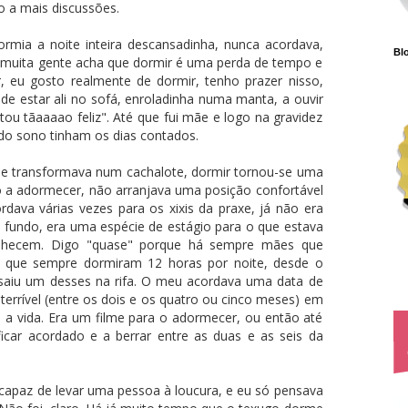
o a mais discussões.
rmia a noite inteira descansadinha, nunca acordava,
Blo
e muita gente acha que dormir é uma perda de tempo e
, eu gosto realmente de dormir, tenho prazer nisso,
de estar ali no sofá, enroladinha numa manta, a ouvir
tou tãaaaao feliz". Até que fui mãe e logo na gravidez
do sono tinham os dias contados.
me transformava num cachalote, dormir tornou-se uma
 a adormecer, não arranjava uma posição confortável
dava várias vezes para os xixis da praxe, já não era
fundo, era uma espécie de estágio para o que estava
nhecem. Digo "quase" porque há sempre mães que
 que sempre dormiram 12 horas por noite, desde o
e saiu um desses na rifa. O meu acordava uma data de
terrível (entre os dois e os quatro ou cinco meses) em
 a vida. Era um filme para o adormecer, ou então até
icar acordado e a berrar entre as duas e as seis da
é capaz de levar uma pessoa à loucura, e eu só pensava