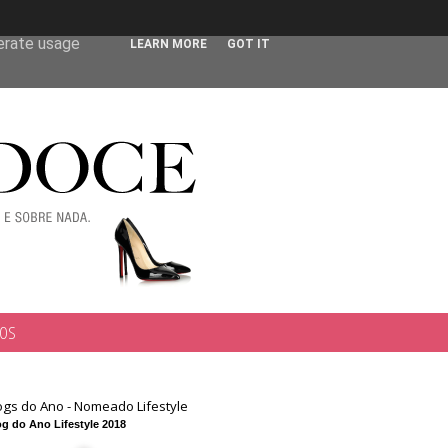
 user-agent
nerate usage
LEARN MORE
GOT IT
TOS
ogs do Ano - Nomeado Lifestyle
g do Ano Lifestyle 2018