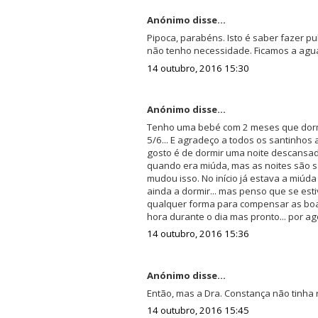
Anónimo disse...
Pipoca, parabéns. Isto é saber fazer pu
não tenho necessidade. Ficamos a agua
14 outubro, 2016 15:30
Anónimo disse...
Tenho uma bebé com 2 meses que dorme 
5/6... E agradeço a todos os santinhos
gosto é de dormir uma noite descansa
quando era miúda, mas as noites são s
mudou isso. No início já estava a miúd
ainda a dormir... mas penso que se es
qualquer forma para compensar as boa
hora durante o dia mas pronto... por a
14 outubro, 2016 15:36
Anónimo disse...
Então, mas a Dra. Constança não tinha 
14 outubro, 2016 15:45