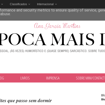
Classificados
Internacional
deliver its services and to analyze traffic. Your IP address and
formance and security metrics to ensure quality of service, ge
 abuse.
LOG
LIVROS
IMPRENSA
SOBRE MIM/CONTAC
Bl
ites que passo sem dormir
Blo