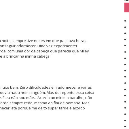
 noite, sempre tive noites em que passava horas
conseguir adormecer. Uma vez experimentei
ordei com uma dor de cabeça que parecia que Miley
e a brincar na minha cabeça.
 muito bem. Zero dificuldades em adormecer e várias
o ouvia nada nem ninguém. Mas de repente essa coisa
. E eu não sou mãe... Acordo ao mínimo barulho, não
acordo sempre cedo, mesmo ao fim-de-semana. Mas
ecer, até porque me deito super tarde e acordo