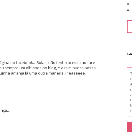
Go
ágina do facebook... Bolas, não tenho acesso ao face
dou sempre um olhinhos no blog, e assim nunca posso
inha arranja lá uma outra maneira, Pleaseeee.....
ça...
o