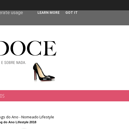
 user-agent
nerate usage
LEARN MORE
GOT IT
TOS
ogs do Ano - Nomeado Lifestyle
g do Ano Lifestyle 2018