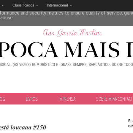
Classificados
Internacional
deliver its services and to analyze traffic. Your IP address and
formance and security metrics to ensure quality of service, ge
 abuse.
LOG
LIVROS
IMPRENSA
SOBRE MIM/CONTAC
Bl
está loucaaa #150
Blo