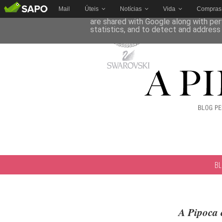
Mail
Úteis
Notícias
Vida
Compras
This site uses cookies from Google to 
are shared with Google along with per
statistics, and to detect and address
B
A Pipoca 