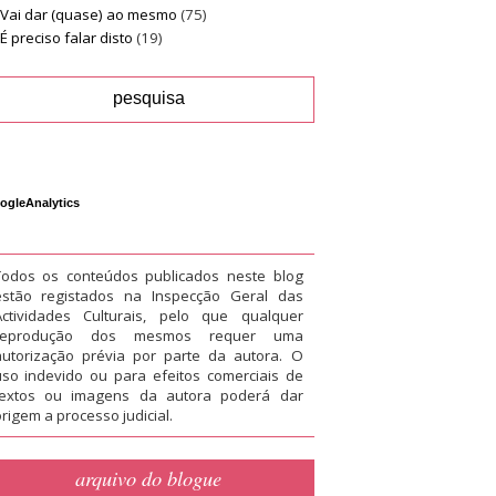
Vai dar (quase) ao mesmo
(75)
É preciso falar disto
(19)
ogleAnalytics
Todos os conteúdos publicados neste blog
estão registados na Inspecção Geral das
Actividades Culturais, pelo que qualquer
reprodução dos mesmos requer uma
autorização prévia por parte da autora. O
uso indevido ou para efeitos comerciais de
textos ou imagens da autora poderá dar
rigem a processo judicial.
arquivo do blogue