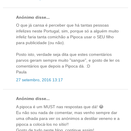
Anónimo disse...
O que já cansa é perceber que há tantas pessoas
infelizes neste Portugal, sim, porque só a alguém muito
infeliz faria tanta comichão a Pipoca usar o SEU filho
para publicidade (ou não).
Posto isto, verdade seja dita que estes comentários
parvos geram sempre muito "sangue", e gosto de ler os
comentários que depois a Pipoca dá. :D
Paula
27 setembro, 2016 13:17
Anónimo disse...
A pipoca é um MUST nas respostas que dá! 😂
Eu não sou nada de comentar, mas venho sempre dar
uma olhada para ver os anónimos a destilar veneno e a
pipoca a colocá-los no sítio!!
Gosto de tudo neste blog, continue assim!