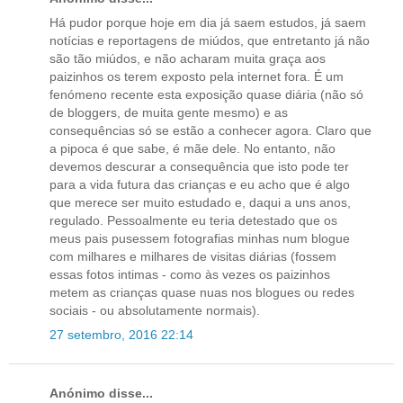
Há pudor porque hoje em dia já saem estudos, já saem
notícias e reportagens de miúdos, que entretanto já não
são tão miúdos, e não acharam muita graça aos
paizinhos os terem exposto pela internet fora. É um
fenómeno recente esta exposição quase diária (não só
de bloggers, de muita gente mesmo) e as
consequências só se estão a conhecer agora. Claro que
a pipoca é que sabe, é mãe dele. No entanto, não
devemos descurar a consequência que isto pode ter
para a vida futura das crianças e eu acho que é algo
que merece ser muito estudado e, daqui a uns anos,
regulado. Pessoalmente eu teria detestado que os
meus pais pusessem fotografias minhas num blogue
com milhares e milhares de visitas diárias (fossem
essas fotos intimas - como às vezes os paizinhos
metem as crianças quase nuas nos blogues ou redes
sociais - ou absolutamente normais).
27 setembro, 2016 22:14
Anónimo disse...