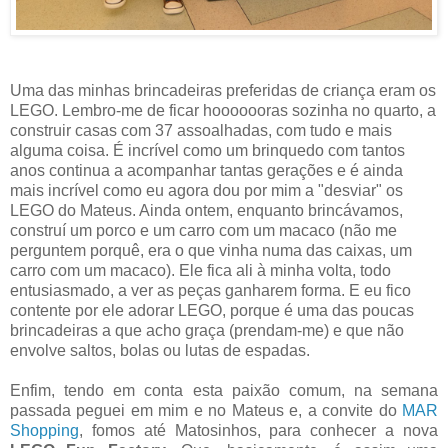
Uma das minhas brincadeiras preferidas de criança eram os
LEGO. Lembro-me de ficar hooooooras sozinha no quarto, a
construir casas com 37 assoalhadas, com tudo e mais
alguma coisa. É incrível como um brinquedo com tantos
anos continua a acompanhar tantas gerações e é ainda
mais incrível como eu agora dou por mim a "desviar" os
LEGO do Mateus. Ainda ontem, enquanto brincávamos,
construí um porco e um carro com um macaco (não me
perguntem porquê, era o que vinha numa das caixas, um
carro com um macaco). Ele fica ali à minha volta, todo
entusiasmado, a ver as peças ganharem forma. E eu fico
contente por ele adorar LEGO, porque é uma das poucas
brincadeiras a que acho graça (prendam-me) e que não
envolve saltos, bolas ou lutas de espadas.
Enfim, tendo em conta esta paixão comum, na semana
passada peguei em mim e no Mateus e, a convite do
MAR
Shopping
, fomos até Matosinhos, para conhecer a nova