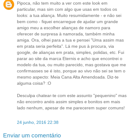
Pipoca, não tem muito a ver com este look em
particular, mas sim com algo que usas em todos os
looks: a tua aliança. Muito resumidamente - e não sei
bem como - fiquei encarregue de ajudar um grande
amigo meu a escolher alianças de namoro para
oferecer de surpresa à namorada, também minha
amiga. Ora, olhei para a tua e pensei "Uma assim mas
em prata seria perfeita". Lá me pus à procura, via
google, de alianças em prata, simples, polidas, etc. Fui
parar ao site da marca Eternis e acho que encontrei o
modelo da tua, ou muito parecido, mas gostava que me
confirmasses se é isto, porque ao vivo não sei se tem o
mesmo aspecto: Meia Cana Alta Amendoada. Diz-te
alguma coisa? :O
Desculpa chatear-te com este assunto "pequenino" mas
não encontro anéis assim simples e bonitos em mais
lado nenhum, apesar de me parecerem super comuns!
24 junho, 2016 22:38
Enviar um comentário