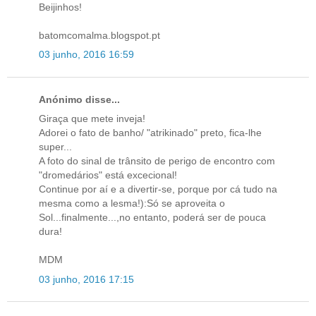
Beijinhos!
batomcomalma.blogspot.pt
03 junho, 2016 16:59
Anónimo disse...
Giraça que mete inveja!
Adorei o fato de banho/ "atrikinado" preto, fica-lhe
super...
A foto do sinal de trânsito de perigo de encontro com
"dromedários" está excecional!
Continue por aí e a divertir-se, porque por cá tudo na
mesma como a lesma!):Só se aproveita o
Sol...finalmente...,no entanto, poderá ser de pouca
dura!
MDM
03 junho, 2016 17:15