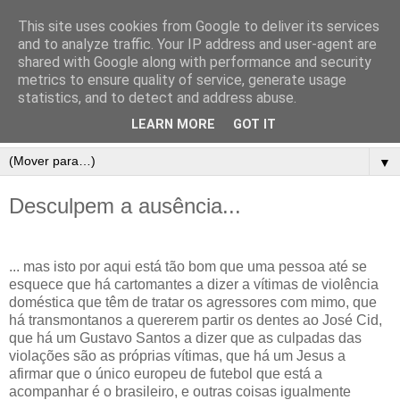
This site uses cookies from Google to deliver its services
and to analyze traffic. Your IP address and user-agent are
shared with Google along with performance and security
metrics to ensure quality of service, generate usage
statistics, and to detect and address abuse.
LEARN MORE
GOT IT
▼
Desculpem a ausência...
... mas isto por aqui está tão bom que uma pessoa até se
esquece que há cartomantes a dizer a vítimas de violência
doméstica que têm de tratar os agressores com mimo, que
há transmontanos a quererem partir os dentes ao José Cid,
que há um Gustavo Santos a dizer que as culpadas das
violações são as próprias vítimas, que há um Jesus a
afirmar que o único europeu de futebol que está a
acompanhar é o brasileiro, e outras coisas igualmente