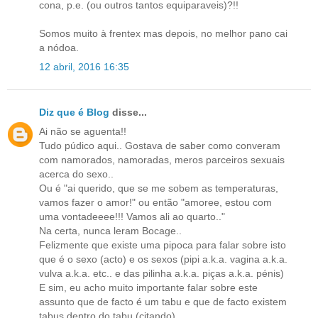
cona, p.e. (ou outros tantos equiparaveis)?!!
Somos muito à frentex mas depois, no melhor pano cai
a nódoa.
12 abril, 2016 16:35
Diz que é Blog
disse...
Ai não se aguenta!!
Tudo púdico aqui.. Gostava de saber como converam
com namorados, namoradas, meros parceiros sexuais
acerca do sexo..
Ou é "ai querido, que se me sobem as temperaturas,
vamos fazer o amor!" ou então "amoree, estou com
uma vontadeeee!!! Vamos ali ao quarto.."
Na certa, nunca leram Bocage..
Felizmente que existe uma pipoca para falar sobre isto
que é o sexo (acto) e os sexos (pipi a.k.a. vagina a.k.a.
vulva a.k.a. etc.. e das pilinha a.k.a. piças a.k.a. pénis)
E sim, eu acho muito importante falar sobre este
assunto que de facto é um tabu e que de facto existem
tabus dentro do tabu (citando).