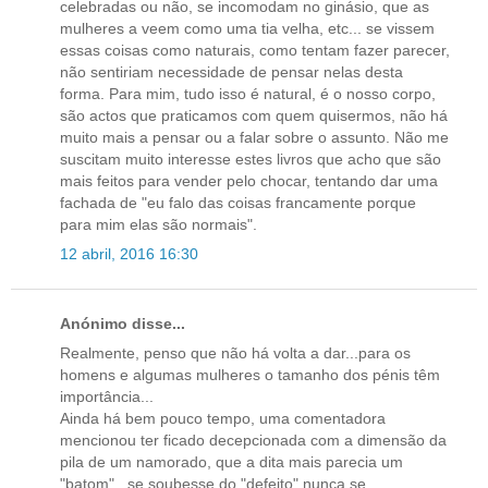
celebradas ou não, se incomodam no ginásio, que as
mulheres a veem como uma tia velha, etc... se vissem
essas coisas como naturais, como tentam fazer parecer,
não sentiriam necessidade de pensar nelas desta
forma. Para mim, tudo isso é natural, é o nosso corpo,
são actos que praticamos com quem quisermos, não há
muito mais a pensar ou a falar sobre o assunto. Não me
suscitam muito interesse estes livros que acho que são
mais feitos para vender pelo chocar, tentando dar uma
fachada de "eu falo das coisas francamente porque
para mim elas são normais".
12 abril, 2016 16:30
Anónimo disse...
Realmente, penso que não há volta a dar...para os
homens e algumas mulheres o tamanho dos pénis têm
importância...
Ainda há bem pouco tempo, uma comentadora
mencionou ter ficado decepcionada com a dimensão da
pila de um namorado, que a dita mais parecia um
"batom"...se soubesse do "defeito" nunca se