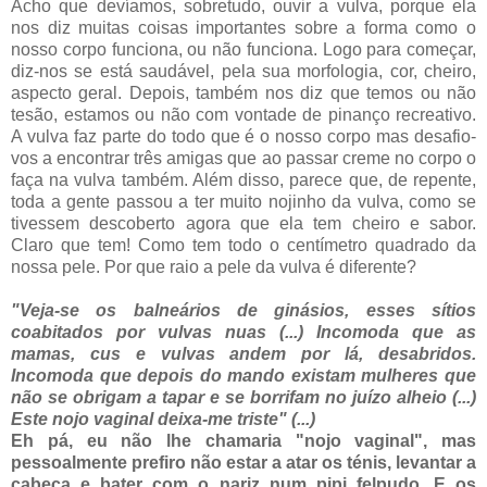
Acho que devíamos, sobretudo, ouvir a vulva, porque ela
nos diz muitas coisas importantes sobre a forma como o
nosso corpo funciona, ou não funciona. Logo para começar,
diz-nos se está saudável, pela sua morfologia, cor, cheiro,
aspecto geral. Depois, também nos diz que temos ou não
tesão, estamos ou não com vontade de pinanço recreativo.
A vulva faz parte do todo que é o nosso corpo mas desafio-
vos a encontrar três amigas que ao passar creme no corpo o
faça na vulva também. Além disso, parece que, de repente,
toda a gente passou a ter muito nojinho da vulva, como se
tivessem descoberto agora que ela tem cheiro e sabor.
Claro que tem! Como tem todo o centímetro quadrado da
nossa pele. Por que raio a pele da vulva é diferente?
"Veja-se os balneários de ginásios, esses sítios
coabitados por vulvas nuas (...) Incomoda que as
mamas, cus e vulvas andem por lá, desabridos.
Incomoda que depois do mando existam mulheres que
não se obrigam a tapar e se borrifam no juízo alheio (...)
Este nojo vaginal deixa-me triste" (...)
Eh pá, eu não lhe chamaria "nojo vaginal", mas
pessoalmente prefiro não estar a atar os ténis, levantar a
cabeça e bater com o nariz num pipi felpudo. E os