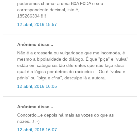
poderemos chamar a uma B0A F0DA o seu
correspondente decimal, isto é,
185266394 !!!!
12 abril, 2016 15:57
Anónimo disse...
Não é a grosseria ou vulgaridade que me incomoda, é
mesmo a bipolaridade do diálogo. É que "piça" e "vulva"
estão em categorias tão diferentes que não faço ideia
qual é a lógica por detrás do raciocício... Ou é "vulva e
pénis" ou "piça e c*na", desculpe lá a autora.
12 abril, 2016 16:05
Anónimo disse...
Concordo...e depois há mais as vozes do que as
nozes...! :-)
12 abril, 2016 16:07