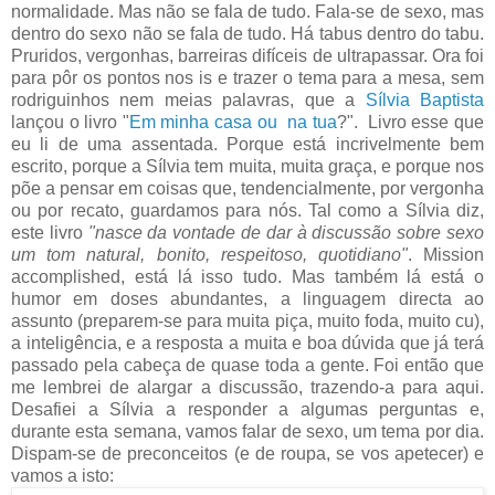
normalidade. Mas não se fala de tudo. Fala-se de sexo, mas
dentro do sexo não se fala de tudo. Há tabus dentro do tabu.
Pruridos, vergonhas, barreiras difíceis de ultrapassar. Ora foi
para pôr os pontos nos is e trazer o tema para a mesa, sem
rodriguinhos nem meias palavras, que a
Sílvia Baptista
lançou o livro "
Em minha casa ou na tua
?". Livro esse que
eu li de uma assentada. Porque está incrivelmente bem
escrito, porque a Sílvia tem muita, muita graça, e porque nos
põe a pensar em coisas que, tendencialmente, por vergonha
ou por recato, guardamos para nós. Tal como a Sílvia diz,
este livro
"nasce da vontade de dar à discussão sobre sexo
um tom natural, bonito, respeitoso, quotidiano"
. Mission
accomplished, está lá isso tudo. Mas também lá está o
humor em doses abundantes, a linguagem directa ao
assunto (preparem-se para muita piça, muito foda, muito cu),
a inteligência, e a resposta a muita e boa dúvida que já terá
passado pela cabeça de quase toda a gente. Foi então que
me lembrei de alargar a discussão, trazendo-a para aqui.
Desafiei a Sílvia a responder a algumas perguntas e,
durante esta semana, vamos falar de sexo, um tema por dia.
Dispam-se de preconceitos (e de roupa, se vos apetecer) e
vamos a isto: