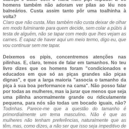
homens também não adoram ver pilas ao léu nos
balneários. Custa assim tanto pôr uma toalhinha à
volta?
Claro que não custa. Mas também não custa deixar de olhar
em modo fulminante para quem decide, sem colar a púbis à
testa de alguém, não se tapar com medo que lhes vejam as
carnes. É capaz de haver aqui um meio termo, digo eu, que
vou continuar sem me tapar.
Deixemos os pipis, concentremos atenções nas
pilinhas. E, claro, temos de falar em tamanhos. No teu
livro dizes que os homens foram "condicionados e
educados em que só as piças grandes são piças
dignas", e que a larga maioria "associa o tamanho da
piça à sua boa performance na cama". Não posso falar
por todas as mulheres, mas ia jurar que menos que seja
uma pilinha anormalmente grande ou ridiculamente
pequena, para nós são todas um bocado iguais, não?
Todinhas. Parece-me que a questão do tamanho é
primordialmente um tema masculino. Não é que as
mulheres não tenham preferências, naturalmente que as
têm, mas, como dizes, a não ser que isso seja impeditivo de