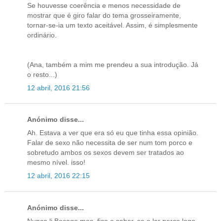
Se houvesse coerência e menos necessidade de
mostrar que é giro falar do tema grosseiramente,
tornar-se-ia um texto aceitável. Assim, é simplesmente
ordinário.
(Ana, também a mim me prendeu a sua introdução. Já
o resto...)
12 abril, 2016 21:56
Anónimo disse...
Ah. Estava a ver que era só eu que tinha essa opinião.
Falar de sexo não necessita de ser num tom porco e
sobretudo ambos os sexos devem ser tratados ao
mesmo nível. isso!
12 abril, 2016 22:15
Anónimo disse...
Nunca li Bocage mas, fico a saber, se o ler perco logo