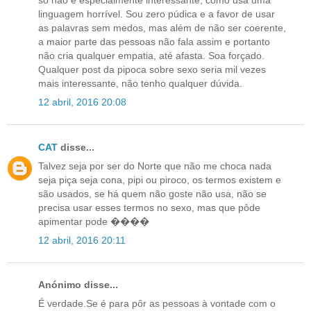
só não é especialmente interessante, como usa uma
linguagem horrível. Sou zero púdica e a favor de usar
as palavras sem medos, mas além de não ser coerente,
a maior parte das pessoas não fala assim e portanto
não cria qualquer empatia, até afasta. Soa forçado.
Qualquer post da pipoca sobre sexo seria mil vezes
mais interessante, não tenho qualquer dúvida.
12 abril, 2016 20:08
CAT
disse...
Talvez seja por ser do Norte que não me choca nada
seja piça seja cona, pipi ou piroco, os termos existem e
são usados, se há quem não goste não usa, não se
precisa usar esses termos no sexo, mas que pôde
apimentar pode ����
12 abril, 2016 20:11
Anónimo disse...
É verdade.Se é para pôr as pessoas à vontade com o