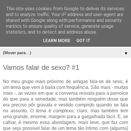
This site uses cookies from Google to deliver its services
and to analyze traffic. Your IP address and user-agent are
shared with Google along with performance and security
metrics to ensure quality of service, generate usage
statistics, and to detect and address abuse.
LEARN MORE
GOT IT
▼
Vamos falar de sexo? #1
No meu grupo mais próximo de amigas fala-se de sexo, é
um tema que vem à baila com frequência. São mais - muitas
mais -, as vezes em que a conversa resvala para a parvoíce
do que para a seriedade, mas também ninguém disse que
era preciso pôr gravata e vestido comprido quando se fala
no assunto. O tema é complexo, claro, mas também tem
uma grande, enorme, margem para a gargalhada fácil. E, se
calhar, é mesmo essa abordagem, mais leve, que faz com
que seja possível falar de um tema tão íntimo com (alguma)