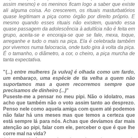
assim mesmo) e os meninos ficam logo a saber que existe
ali alguma coisa. Ao crescerem, os rituais masturbatórios
quase legitimam a piça como órgão por direito próprio. E
mesmo quando esses rituais não existem, quando essa
quase passagem da adolescência à adultícia não é feita em
grupo, aceita-se e encoraja-se que se fale, mexa, toque,
arreganhe e tudo o mais na piça. Ela é celebrada também
por vivemos numa falocracia, onde tudo gira à volta da piça.
É o tamanho, o diâmetro, a cor, o cheiro, a piça murcha de
tanta expectativa.
"(...)
entre mulheres [a vulva] é olhada como um fardo,
um embaraço, uma espécie de tia velha a quem não
suportamos mas a quem recorremos sempre que
precisamos de dinheiro (...)
"
Puseste-me a pensar no meu pipi. Não o idolatro, mas
acho que também não o voto assim tanto ao desprezo.
Penso nele como aquela amiga com quem até podemos
não falar há uns meses mas que temos a certeza que
está sempre lá para nós. Achas que devíamos dar mais
atenção ao pipi, falar com ele, perceber o que é que lhe
corre mal na vida?