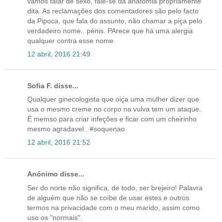
vamos falar de sexo, fale-se da anatomia propriamente
dita. As reclamações dos comentadores são pelo facto
da Pipoca, que fala do assunto, não chamar a piça pelo
verdadeiro nome.. pénis. PArece que há uma alergia
qualquer contra esse nome
12 abril, 2016 21:49
Sofia F. disse...
Qualquer ginecologista que oiça uma mulher dizer que
usa o mesmo creme no corpo na vulva tem um ataque.
É memso para criar infeções e ficar com um cheirinho
mesmo agradavel.. #soquenao
12 abril, 2016 21:52
Anónimo disse...
Ser do norte não significa, de todo, ser brejeiro! Palavra
de alguém que não se coíbe de usar estes e outros
termos na privacidade com o meu marido, assim como
uso os "normais".