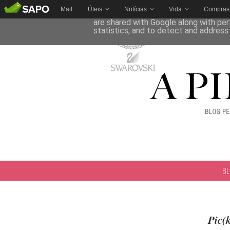
Mail
Úteis
Notícias
Vida
Compras
This site uses cookies from Google to 
are shared with Google along with per
statistics, and to detect and address
B
Pic(