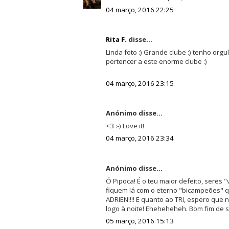
04 março, 2016 22:25
Rita F.
disse...
Linda foto :) Grande clube :) tenho org
pertencer a este enorme clube :)
04 março, 2016 23:15
Anónimo disse...
<3 :-) Love it!
04 março, 2016 23:34
Anónimo disse...
Ó Pipoca! É o teu maior defeito, seres 
fiquem lá com o eterno "bicampeões" qu
ADRIEN!!!! E quanto ao TRI, espero que 
logo à noite! Eheheheheh. Bom fim de 
05 março, 2016 15:13