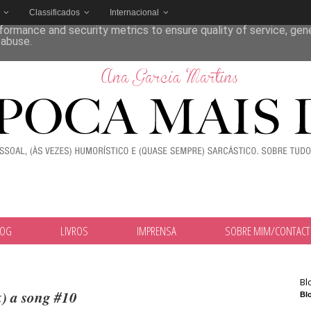
Classificados
Internacional
deliver its services and to analyze traffic. Your IP address and
formance and security metrics to ensure quality of service, ge
 abuse.
LOG
LIVROS
IMPRENSA
SOBRE MIM/CONTAC
Bl
k) a song #10
Blo