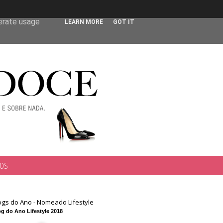
 user-agent
nerate usage
LEARN MORE
GOT IT
TOS
ogs do Ano - Nomeado Lifestyle
g do Ano Lifestyle 2018