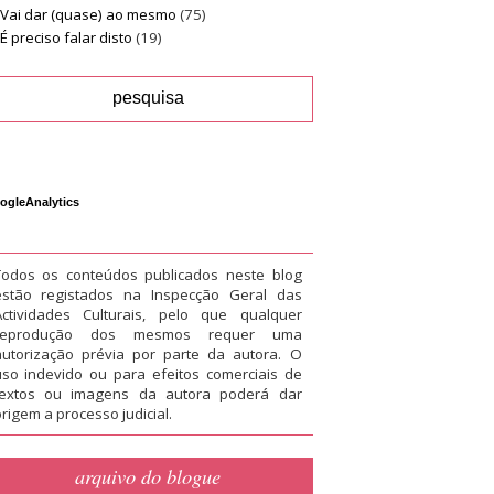
Vai dar (quase) ao mesmo
(75)
É preciso falar disto
(19)
ogleAnalytics
Todos os conteúdos publicados neste blog
estão registados na Inspecção Geral das
Actividades Culturais, pelo que qualquer
reprodução dos mesmos requer uma
autorização prévia por parte da autora. O
uso indevido ou para efeitos comerciais de
textos ou imagens da autora poderá dar
rigem a processo judicial.
arquivo do blogue