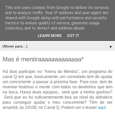
This site uses cookies from Google to deliver its services
and to analyze traffic. Your IP address and user-agent are
shared with Google along with performance and security
metrics to ensure quality of service, generate usage
statistics, and to detect and address abuse.
LEARN MORE
GOT IT
▼
Mas é mentiraaaaaaaaaaaaa*
Há
dias participei no "Arena da Mentira", um programa do
canal Q em que, basicamente, um convidado tem de ajudar
um concorrente a passar à próxima fase. Para isso, tem de
inventar histórias e mentir com todos os dentinhos que tem
na boca. Havia duas equipas... será que a minha ganhou?
Será que eu fui suficientemente boa ao nível da aldrabice
para conseguir ajudar o meu concorrente? Têm de ver
amanhã, às 22h30, no Canal Q. Podem ver o teaser
aqui
.